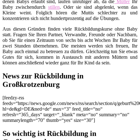
denen Babys erlaubt sind, laufen unruhiger ab, da die
Mütter
Ihr
Baby zwischendurch
stillen
. Oder sie sind abgelenkt, wenn das
Kleine weint. Folglich hören die Muttis schlechter zu und
konzentrieren sich nicht hundertprozentig auf die Übungen.
Aus diesen Gründen finden viele Rückbildungskurse ohne Baby
statt. Fragen Sie Ihren Partner, Verwandte, Freunde oder Nachbarn,
ob Sie für einen Zeitraum von sechs bis acht Wochen Ihr Baby für
zwei Stunden übernehmen. Die meisten werden sich freuen, Ihr
Baby auch einmal zu betreuen zu dürfen. Gleichzeitig tun Sie etwas
Gutes für sich, kommen in Austausch mit anderen Müttern und
können anschließend wieder ganz für Ihr Kind da sein.
News zur Rückbildung in
Großkrotzenburg
[feedzy-rss
feeds=“https://news.google.com/news/rss/search/section/q/geburt%2
hl=de&gl=DE&ned=de“ max=“3″ feed_title=“no“
refresh=“365_days“ target=“_blank“ meta=“no“ summary=“no“
summarylength=“70″ thumb=“yes“ size=“30″]
So wichtig ist Rückbildung in