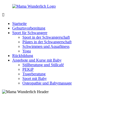
Zurück
zum
Inhalt
MamaWunderlich.de
Mutti
sein
Startseite
ist
Geburtsvorbereitung
wunderbar!
Sport für Schwangere
Sport in der Schwangerschaft
Pilates in der Schwangerschaft
Schwimmen und Aquafitness
Yoga
Rückbildung
Angebote und Kurse mit Baby
Stillberatung und Stillcafé
PEKiP
Trageberatung
Sport mit Baby
Osteopathie und Babymassage