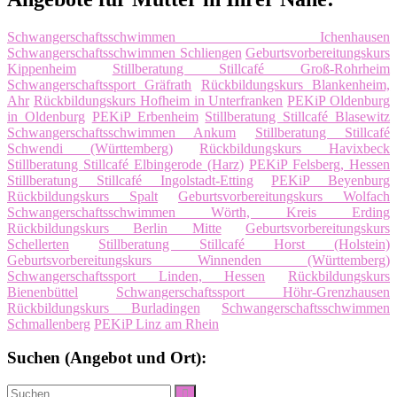
Schwangerschaftsschwimmen Ichenhausen
Schwangerschaftsschwimmen Schliengen
Geburtsvorbereitungskurs
Kippenheim
Stillberatung Stillcafé Groß-Rohrheim
Schwangerschaftssport Gräfrath
Rückbildungskurs Blankenheim,
Ahr
Rückbildungskurs Hofheim in Unterfranken
PEKiP Oldenburg
in Oldenburg
PEKiP Erbenheim
Stillberatung Stillcafé Blasewitz
Schwangerschaftsschwimmen Ankum
Stillberatung Stillcafé
Schwendi (Württemberg)
Rückbildungskurs Havixbeck
Stillberatung Stillcafé Elbingerode (Harz)
PEKiP Felsberg, Hessen
Stillberatung Stillcafé Ingolstadt-Etting
PEKiP Beyenburg
Rückbildungskurs Spalt
Geburtsvorbereitungskurs Wolfach
Schwangerschaftsschwimmen Wörth, Kreis Erding
Rückbildungskurs Berlin Mitte
Geburtsvorbereitungskurs
Schellerten
Stillberatung Stillcafé Horst (Holstein)
Geburtsvorbereitungskurs Winnenden (Württemberg)
Schwangerschaftssport Linden, Hessen
Rückbildungskurs
Bienenbüttel
Schwangerschaftssport Höhr-Grenzhausen
Rückbildungskurs Burladingen
Schwangerschaftsschwimmen
Schmallenberg
PEKiP Linz am Rhein
Suchen (Angebot und Ort):
Suche
Suchen