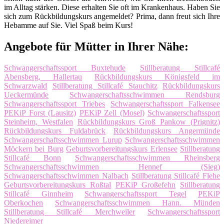
im Alltag stärken. Diese erhalten Sie oft im Krankenhaus. Haben Sie
sich zum Rückbildungskurs angemeldet? Prima, dann freut sich Ihre
Hebamme auf Sie. Viel Spaß beim Kurs!
Angebote für Mütter in Ihrer Nähe:
Schwangerschaftssport Buxtehude
Stillberatung Stillcafé
Abensberg, Hallertau
Rückbildungskurs Königsfeld im
Schwarzwald
Stillberatung Stillcafé Stauchitz
Rückbildungskurs
Ueckermünde
Schwangerschaftsschwimmen Rendsburg
Schwangerschaftssport Triebes
Schwangerschaftssport Falkensee
PEKiP Forst (Lausitz)
PEKiP Zell (Mosel)
Schwangerschaftssport
Steinheim, Westfalen
Rückbildungskurs Groß Pankow (Prignitz)
Rückbildungskurs Fuldabrück
Rückbildungskurs Angermünde
Schwangerschaftsschwimmen Lurup
Schwangerschaftsschwimmen
Möckern bei Burg
Geburtsvorbereitungskurs Erlensee
Stillberatung
Stillcafé Bonn
Schwangerschaftsschwimmen Rheinsberg
Schwangerschaftsschwimmen Hennef (Sieg)
Schwangerschaftsschwimmen Nalbach
Stillberatung Stillcafé Flehe
Geburtsvorbereitungskurs Roßtal
PEKiP Großefehn
Stillberatung
Stillcafé Ginnheim
Schwangerschaftssport Tegel
PEKiP
Oberkochen
Schwangerschaftsschwimmen Hann. Münden
Stillberatung Stillcafé Merchweiler
Schwangerschaftssport
Niedereimer