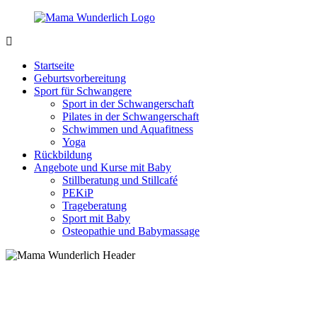
Zurück
zum
Inhalt
MamaWunderlich.de
Mutti
sein
Startseite
ist
Geburtsvorbereitung
wunderbar!
Sport für Schwangere
Sport in der Schwangerschaft
Pilates in der Schwangerschaft
Schwimmen und Aquafitness
Yoga
Rückbildung
Angebote und Kurse mit Baby
Stillberatung und Stillcafé
PEKiP
Trageberatung
Sport mit Baby
Osteopathie und Babymassage