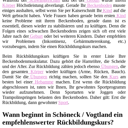
Während der
Schwangerschaft
und bei der
Geburt
wurde Ihrem
Körper
Höchstleistung abverlangt. Gerade Ihr
Beckenboden
musste
einiges aushalten, selbst wenn Sie per Kaiserschnitt Ihr
Kind
auf die
Welt gebracht haben. Viele Frauen haben gerade beim ersten
Kind
keine Probleme mit ihrem Beckenboden, gerade dann ist es
essentiell, diesen wieder zu stabilisieren und zu kräftigen. Denn die
Folgen eines schwachen Beckenbodens zeigen sich oft erst viele
Jahre nach der
Geburt
oder bei weiteren Kindern. Daher empfehlen
wir Problemen (Inkontinenz, Gebärmutterenkung, etc.)
vorzubeugen, indem Sie einen Rückbildungskurs machen.
Beim Rückbildungskurs kräftigen Sie in erster Linie Ihre
Beckenbodenmuskulatur. Dazu gehört die Harnröhre, die Scheide
und der After. Zur Rückbildung zählen jedoch ebenso
Übungen
, die
den gesamten
Körper
wieder kräftigen (Arme, Rücken, Bauch).
Damit Sie die
Übungen
richtig machen, sollten Sie den
Kurs
am
besten bei einer
Hebamme
machen. Erst wenn die Rückbildung
abgeschlossen ist, raten wir Ihnen, Ihr gewohntes Sportprogramm
wieder aufzunehmen. Denn Sportarten wie Joggen oder
Trampolinspringen belasten den Beckenboden. Daher gilt: Erst die
Rückbildung, dann gewohnter
Sport
.
Wann beginnt in Schöneck / Vogtland ein
empfehlenswerter Rückbildungskurs?