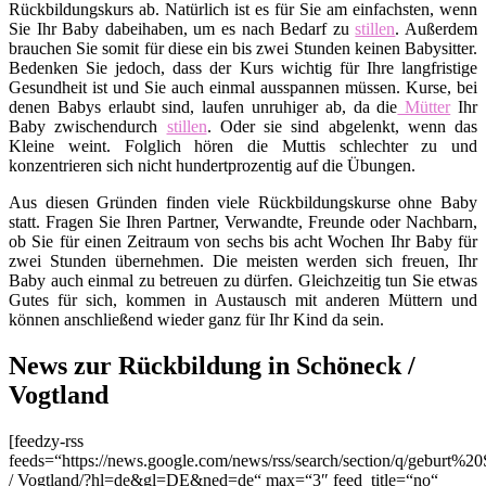
Rückbildungskurs ab. Natürlich ist es für Sie am einfachsten, wenn
Sie Ihr Baby dabeihaben, um es nach Bedarf zu
stillen
. Außerdem
brauchen Sie somit für diese ein bis zwei Stunden keinen Babysitter.
Bedenken Sie jedoch, dass der Kurs wichtig für Ihre langfristige
Gesundheit ist und Sie auch einmal ausspannen müssen. Kurse, bei
denen Babys erlaubt sind, laufen unruhiger ab, da die
Mütter
Ihr
Baby zwischendurch
stillen
. Oder sie sind abgelenkt, wenn das
Kleine weint. Folglich hören die Muttis schlechter zu und
konzentrieren sich nicht hundertprozentig auf die Übungen.
Aus diesen Gründen finden viele Rückbildungskurse ohne Baby
statt. Fragen Sie Ihren Partner, Verwandte, Freunde oder Nachbarn,
ob Sie für einen Zeitraum von sechs bis acht Wochen Ihr Baby für
zwei Stunden übernehmen. Die meisten werden sich freuen, Ihr
Baby auch einmal zu betreuen zu dürfen. Gleichzeitig tun Sie etwas
Gutes für sich, kommen in Austausch mit anderen Müttern und
können anschließend wieder ganz für Ihr Kind da sein.
News zur Rückbildung in Schöneck /
Vogtland
[feedzy-rss
feeds=“https://news.google.com/news/rss/search/section/q/geburt%2
/ Vogtland/?hl=de&gl=DE&ned=de“ max=“3″ feed_title=“no“