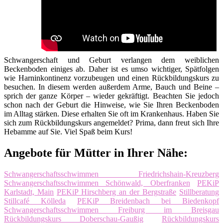
Schwangerschaft und Geburt verlangen dem weiblichen
Beckenboden einiges ab. Daher ist es umso wichtiger, Spätfolgen
wie Harninkontinenz vorzubeugen und einen Rückbildungskurs zu
besuchen. In diesem werden außerdem Arme, Bauch und Beine –
sprich der ganze Körper – wieder gekräftigt. Beachten Sie jedoch
schon nach der Geburt die Hinweise, wie Sie Ihren Beckenboden
im Alltag stärken. Diese erhalten Sie oft im Krankenhaus. Haben Sie
sich zum Rückbildungskurs angemeldet? Prima, dann freut sich Ihre
Hebamme auf Sie. Viel Spaß beim Kurs!
Angebote für Mütter in Ihrer Nähe:
Schwangerschaftsschwimmen Friedrichshain-Kreuzberg
Schwangerschaftsschwimmen Schönwald, Oberfranken
PEKiP
Karlstadt, Main
PEKiP Hirschberg an der Bergstraße
Stillberatung
Stillcafé Kölleda
PEKiP Breidenbach bei Biedenkopf
Schwangerschaftsschwimmen Freiburg im Breisgau
Rückbildungskurs Doberschau-Gaußig
Rückbildungskurs