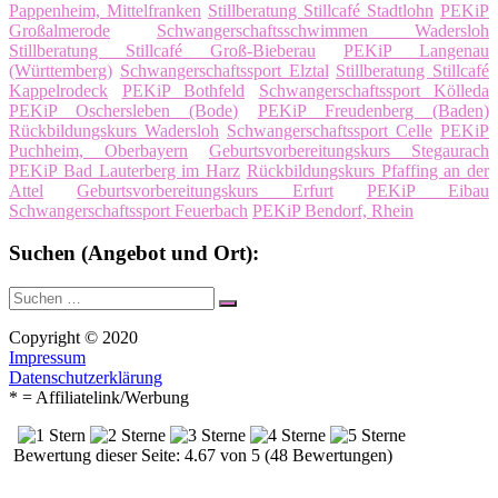
Pappenheim, Mittelfranken
Stillberatung Stillcafé Stadtlohn
PEKiP
Großalmerode
Schwangerschaftsschwimmen Wadersloh
Stillberatung Stillcafé Groß-Bieberau
PEKiP Langenau
(Württemberg)
Schwangerschaftssport Elztal
Stillberatung Stillcafé
Kappelrodeck
PEKiP Bothfeld
Schwangerschaftssport Kölleda
PEKiP Oschersleben (Bode)
PEKiP Freudenberg (Baden)
Rückbildungskurs Wadersloh
Schwangerschaftssport Celle
PEKiP
Puchheim, Oberbayern
Geburtsvorbereitungskurs Stegaurach
PEKiP Bad Lauterberg im Harz
Rückbildungskurs Pfaffing an der
Attel
Geburtsvorbereitungskurs Erfurt
PEKiP Eibau
Schwangerschaftssport Feuerbach
PEKiP Bendorf, Rhein
Suchen (Angebot und Ort):
Suche
Suchen
nach:
Copyright © 2020
Impressum
Datenschutzerklärung
* = Affiliatelink/Werbung
Bewertung dieser Seite: 4.67 von 5 (48 Bewertungen)