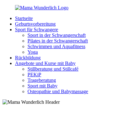
Zurück
zum
Startseite
Inhalt
MamaWunderlich.de
Mutti
Geburtsvorbereitung
sein
Sport für Schwangere
ist
Sport in der Schwangerschaft
wunderbar!
Pilates in der Schwangerschaft
Schwimmen und Aquafitness
Yoga
Rückbildung
Angebote und Kurse mit Baby
Stillberatung und Stillcafé
PEKiP
Trageberatung
Sport mit Baby
Osteopathie und Babymassage