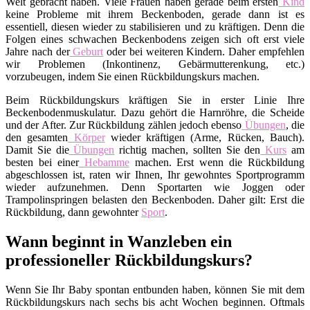
Welt gebracht haben. Viele Frauen haben gerade beim ersten
Kind
keine Probleme mit ihrem Beckenboden, gerade dann ist es
essentiell, diesen wieder zu stabilisieren und zu kräftigen. Denn die
Folgen eines schwachen Beckenbodens zeigen sich oft erst viele
Jahre nach der
Geburt
oder bei weiteren Kindern. Daher empfehlen
wir Problemen (Inkontinenz, Gebärmutterenkung, etc.)
vorzubeugen, indem Sie einen Rückbildungskurs machen.
Beim Rückbildungskurs kräftigen Sie in erster Linie Ihre
Beckenbodenmuskulatur. Dazu gehört die Harnröhre, die Scheide
und der After. Zur Rückbildung zählen jedoch ebenso
Übungen
, die
den gesamten
Körper
wieder kräftigen (Arme, Rücken, Bauch).
Damit Sie die
Übungen
richtig machen, sollten Sie den
Kurs
am
besten bei einer
Hebamme
machen. Erst wenn die Rückbildung
abgeschlossen ist, raten wir Ihnen, Ihr gewohntes Sportprogramm
wieder aufzunehmen. Denn Sportarten wie Joggen oder
Trampolinspringen belasten den Beckenboden. Daher gilt: Erst die
Rückbildung, dann gewohnter
Sport
.
Wann beginnt in Wanzleben ein
professioneller Rückbildungskurs?
Wenn Sie Ihr Baby spontan entbunden haben, können Sie mit dem
Rückbildungskurs nach sechs bis acht Wochen beginnen. Oftmals