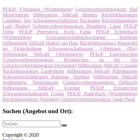
PEKiP Vöhringen (Württemberg)
Geburtsvorbereitungskurs Bad
Mergentheim
Stillberatung Stillcafé Iphofen
Rückbildungskurs
Landshut, Isar
Schwangerschaftssport Backnang
Rückbildungskurs
Lauf (Baden)
Geburtsvorbereitungskurs Blomberg, Lippe
PEKiP
Flöha
PEKiP Petersberg, Kreis Fulda
PEKiP Schlierbach
(Württemberg)
Schwangerschaftsschwimmen Rintheim
Stillberatung Stillcafé Hattorf am Harz
Rückbildungskurs Wunsiedel
im Fichtelgebirge
Schwangerschaftssport Vöhringen (Iller)
Stillberatung Stillcafé Oberlungwitz
PEKiP Engelskirchen
Geburtsvorbereitungskurs Burgkirchen an der Alz
Geburtsvorbereitungskurs Hermsdorf
Stillberatung Stillcafé Lensahn
Rückbildungskurs Lambsheim
Stillberatung Stillcafé Klipphausen
Schwangerschaftssport Rabenau, Sachsen
Stillberatung Stillcafé
Senftenberg, Niederlausitz
Geburtsvorbereitungskurs Delitzsch
Stillberatung Stillcafé Extertal
PEKiP Emskirchen
Schwangerschaftssport Goslar
PEKiP Haiterbach (Württemberg)
Rückbildungskurs Nideggen
Geburtsvorbereitungskurs Sankt Pauli
Suchen (Angebot und Ort):
Suche
Suchen
nach:
Copyright © 2020