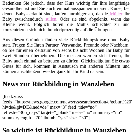
Bedenken Sie jedoch, dass der Kurs wichtig für Ihre langfristige
Gesundheit ist und Sie auch einmal ausspannen müssen. Kurse, bei
denen Babys erlaubt sind, laufen unruhiger ab, da die
Mütter
Ihr
Baby zwischendurch
stillen
. Oder sie sind abgelenkt, wenn das
Kleine weint. Folglich hören die Muttis schlechter zu und
konzentrieren sich nicht hundertprozentig auf die Übungen.
Aus diesen Gründen finden viele Rückbildungskurse ohne Baby
statt. Fragen Sie Ihren Partner, Verwandte, Freunde oder Nachbarn,
ob Sie für einen Zeitraum von sechs bis acht Wochen Ihr Baby für
zwei Stunden übernehmen. Die meisten werden sich freuen, Ihr
Baby auch einmal zu betreuen zu dürfen. Gleichzeitig tun Sie etwas
Gutes für sich, kommen in Austausch mit anderen Müttern und
können anschließend wieder ganz für Ihr Kind da sein.
News zur Rückbildung in Wanzleben
[feedzy-rss
feeds=“https://news.google.com/news/rss/search/section/q/geburt%2
hl=de&gl=DE&ned=de“ max=“3″ feed_title=“no“
refresh=“365_days“ target=“_blank“ meta=“no“ summary=“no“
summarylength=“70″ thumb=“yes“ size=“30″]
So wichtig ist Rückbildung in Wanzleben