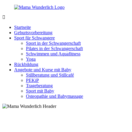
Zurück
zum
Inhalt
MamaWunderlich.de
Mutti
sein
Startseite
ist
Geburtsvorbereitung
wunderbar!
Sport für Schwangere
Sport in der Schwangerschaft
Pilates in der Schwangerschaft
Schwimmen und Aquafitness
Yoga
Rückbildung
Angebote und Kurse mit Baby
Stillberatung und Stillcafé
PEKiP
Trageberatung
Sport mit Baby
Osteopathie und Babymassage