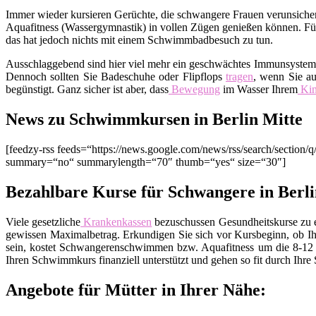
Immer wieder kursieren Gerüchte, die schwangere Frauen verunsichern
Aquafitness (Wassergymnastik) in vollen Zügen genießen können. Fürc
das hat jedoch nichts mit einem Schwimmbadbesuch zu tun.
Ausschlaggebend sind hier viel mehr ein geschwächtes Immunsyste
Dennoch sollten Sie Badeschuhe oder Flipflops
tragen
, wenn Sie au
begünstigt. Ganz sicher ist aber, dass
Bewegung
im Wasser Ihrem
Ki
News zu Schwimmkursen in Berlin Mitte
[feedzy-rss feeds=“https://news.google.com/news/rss/search/sect
summary=“no“ summarylength=“70″ thumb=“yes“ size=“30″]
Bezahlbare Kurse für Schwangere in Berli
Viele gesetzliche
Krankenkassen
bezuschussen Gesundheitskurse zu ei
gewissen Maximalbetrag. Erkundigen Sie sich vor Kursbeginn, ob Ih
sein, kostet Schwangerenschwimmen bzw. Aquafitness um die 8-12 E
Ihren Schwimmkurs finanziell unterstützt und gehen so fit durch Ihre
Angebote für Mütter in Ihrer Nähe: