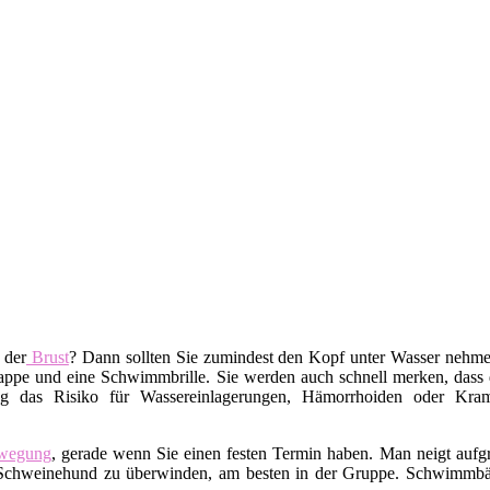
 der
Brust
? Dann sollten Sie zumindest den Kopf unter Wasser nehm
pe und eine Schwimmbrille. Sie werden auch schnell merken, dass da
g das Risiko für Wassereinlagerungen, Hämorrhoiden oder Kramp
wegung
, gerade wenn Sie einen festen Termin haben. Man neigt auf
ren Schweinehund zu überwinden, am besten in der Gruppe. Schwimm