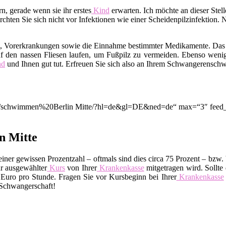
, gerade wenn sie ihr erstes
Kind
erwarten. Ich möchte an dieser Ste
hten Sie sich nicht vor Infektionen wie einer Scheidenpilzinfektion. 
m, Vorerkrankungen sowie die Einnahme bestimmter Medikamente. Das
f den nassen Fliesen laufen, um Fußpilz zu vermeiden. Ebenso wenig
nd
und Ihnen gut tut. Erfreuen Sie sich also an Ihrem Schwangerensc
ion/q/schwimmen%20Berlin Mitte/?hl=de&gl=DE&ned=de“ max=“3″ feed_
n Mitte
ner gewissen Prozentzahl – oftmals sind dies circa 75 Prozent – bzw. 
r ausgewählter
Kurs
von Ihrer
Krankenkasse
mitgetragen wird. Sollte 
uro pro Stunde. Fragen Sie vor Kursbeginn bei Ihrer
Krankenkasse
 Schwangerschaft!