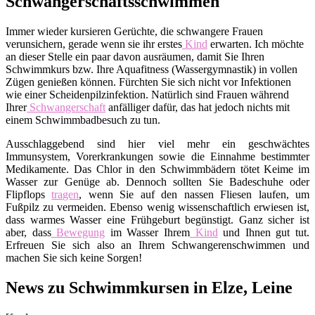
Schwangerschaftsschwimmen
Immer wieder kursieren Gerüchte, die schwangere Frauen
verunsichern, gerade wenn sie ihr erstes
Kind
erwarten. Ich möchte
an dieser Stelle ein paar davon ausräumen, damit Sie Ihren
Schwimmkurs bzw. Ihre Aquafitness (Wassergymnastik) in vollen
Zügen genießen können. Fürchten Sie sich nicht vor Infektionen
wie einer Scheidenpilzinfektion. Natürlich sind Frauen während
Ihrer
Schwangerschaft
anfälliger dafür, das hat jedoch nichts mit
einem Schwimmbadbesuch zu tun.
Ausschlaggebend sind hier viel mehr ein geschwächtes
Immunsystem, Vorerkrankungen sowie die Einnahme bestimmter
Medikamente. Das Chlor in den Schwimmbädern tötet Keime im
Wasser zur Genüge ab. Dennoch sollten Sie Badeschuhe oder
Flipflops
tragen
, wenn Sie auf den nassen Fliesen laufen, um
Fußpilz zu vermeiden. Ebenso wenig wissenschaftlich erwiesen ist,
dass warmes Wasser eine Frühgeburt begünstigt. Ganz sicher ist
aber, dass
Bewegung
im Wasser Ihrem
Kind
und Ihnen gut tut.
Erfreuen Sie sich also an Ihrem Schwangerenschwimmen und
machen Sie sich keine Sorgen!
News zu Schwimmkursen in Elze, Leine