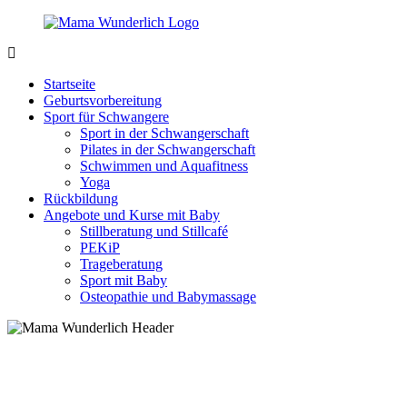
Zurück
zum
Inhalt
MamaWunderlich.de
Mutti
sein
Startseite
ist
Geburtsvorbereitung
wunderbar!
Sport für Schwangere
Sport in der Schwangerschaft
Pilates in der Schwangerschaft
Schwimmen und Aquafitness
Yoga
Rückbildung
Angebote und Kurse mit Baby
Stillberatung und Stillcafé
PEKiP
Trageberatung
Sport mit Baby
Osteopathie und Babymassage