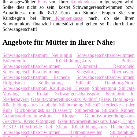
Ihr ausgewählter
Kurs
von Ihrer
Krankenkasse
mitgetragen wird.
Sollte dies nicht so sein, kostet Schwangerenschwimmen bzw.
Aquafitness um die 8-12 Euro pro Stunde. Fragen Sie vor
Kursbeginn bei Ihrer
Krankenkasse
nach, ob sie Ihren
Schwimmkurs finanziell unterstützt und gehen so fit durch Ihre
Schwangerschaft!
Angebote für Mütter in Ihrer Nähe:
Schwangerschaftssport Neuruppin
Schwangerschaftsschwimmen
Bubenreuth
Rückbildungskurs Putbus
Schwangerschaftsschwimmen Wuppertal Remscheid
Schwangerschaftsschwimmen Siegsdorf, Oberbayern
Schwangerschaftssport Eschede
Schwangerschaftsschwimmen
Hofgeismar
Stillberatung Stillcafé Hamburg-Nord
Schwangerschaftssport Kaufungen, Hessen
Stillberatung Stillcafé
Massing im Rottal
Schwangerschaftssport Neufahrn in
Niederbayern
Geburtsvorbereitungskurs Altdorf (Kreis Böblingen)
Rückbildungskurs Leipheim
Stillberatung Stillcafé Herdecke an der
Ruhr
Rückbildungskurs Blasewitz
Stillberatung Stillcafé Rüthen
Geburtsvorbereitungskurs Rimpar
Geburtsvorbereitungskurs
Gleichen, Kreis Göttingen
Geburtsvorbereitungskurs Lage, Lippe
PEKiP Hirschfelde bei Zittau
Rückbildungskurs Hachenburg
Schwangerschaftsschwimmen Baltmannsweiler
Stillberatung