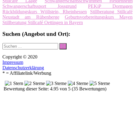
Stillcafé Laage
Schwangerschaftsschwimmen Heidenheim
Schwangerschaftssport Jossgrund
PEKiP Dormagen
Rückbildungskurs Wöllstein, Rheinhessen
Stillberatung Stillcafé
Neustadt am Rübenberge
Geburtsvorbereitungskurs Mayen
Stillberatung Stillcafé Oettingen in Bayern
Suchen (Angebot und Ort):
Suche
Suchen
nach:
Copyright © 2020
Impressum
Datenschutzerklärung
* = Affiliatelink/Werbung
Bewertung dieser Seite: 4.95 von 5 (35 Bewertungen)