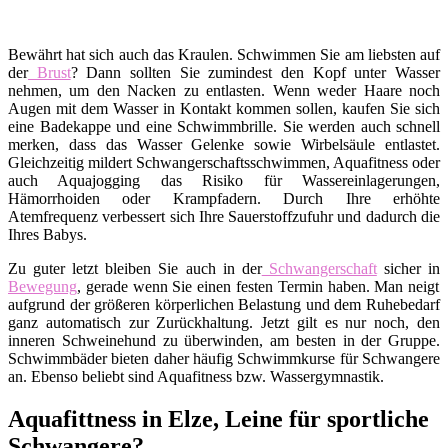
Bewährt hat sich auch das Kraulen. Schwimmen Sie am liebsten auf
der
Brust
? Dann sollten Sie zumindest den Kopf unter Wasser
nehmen, um den Nacken zu entlasten. Wenn weder Haare noch
Augen mit dem Wasser in Kontakt kommen sollen, kaufen Sie sich
eine Badekappe und eine Schwimmbrille. Sie werden auch schnell
merken, dass das Wasser Gelenke sowie Wirbelsäule entlastet.
Gleichzeitig mildert Schwangerschaftsschwimmen, Aquafitness oder
auch Aquajogging das Risiko für Wassereinlagerungen,
Hämorrhoiden oder Krampfadern. Durch Ihre erhöhte
Atemfrequenz verbessert sich Ihre Sauerstoffzufuhr und dadurch die
Ihres Babys.
Zu guter letzt bleiben Sie auch in der
Schwangerschaft
sicher in
Bewegung
, gerade wenn Sie einen festen Termin haben. Man neigt
aufgrund der größeren körperlichen Belastung und dem Ruhebedarf
ganz automatisch zur Zurückhaltung. Jetzt gilt es nur noch, den
inneren Schweinehund zu überwinden, am besten in der Gruppe.
Schwimmbäder bieten daher häufig Schwimmkurse für Schwangere
an. Ebenso beliebt sind Aquafitness bzw. Wassergymnastik.
Aquafittness in Elze, Leine für sportliche
Schwangere?