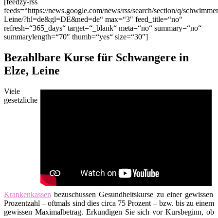
[feedzy-rss
feeds=“https://news.google.com/news/rss/search/section/q/schwimm
Leine/?hl=de&gl=DE&ned=de“ max=“3″ feed_title=“no“
refresh=“365_days“ target=“_blank“ meta=“no“ summary=“no“
summarylength=“70″ thumb=“yes“ size=“30″]
Bezahlbare Kurse für Schwangere in
Elze, Leine
Viele
gesetzliche
Krankenkassen
bezuschussen Gesundheitskurse zu einer gewissen
Prozentzahl – oftmals sind dies circa 75 Prozent – bzw. bis zu einem
gewissen Maximalbetrag. Erkundigen Sie sich vor Kursbeginn, ob