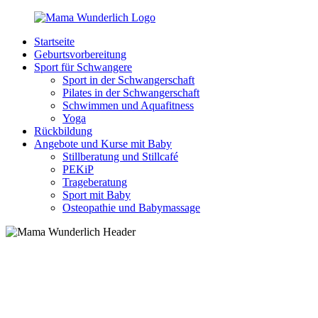
Zurück
zum
Startseite
Inhalt
MamaWunderlich.de
Mutti
Geburtsvorbereitung
sein
Sport für Schwangere
ist
Sport in der Schwangerschaft
wunderbar!
Pilates in der Schwangerschaft
Schwimmen und Aquafitness
Yoga
Rückbildung
Angebote und Kurse mit Baby
Stillberatung und Stillcafé
PEKiP
Trageberatung
Sport mit Baby
Osteopathie und Babymassage