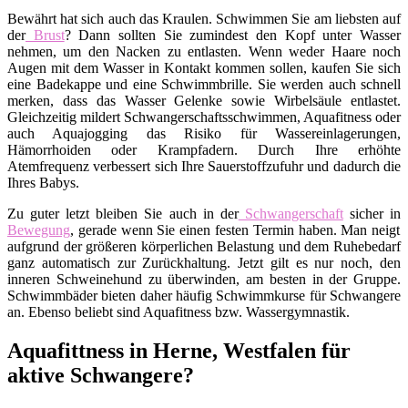
Bewährt hat sich auch das Kraulen. Schwimmen Sie am liebsten auf
der
Brust
? Dann sollten Sie zumindest den Kopf unter Wasser
nehmen, um den Nacken zu entlasten. Wenn weder Haare noch
Augen mit dem Wasser in Kontakt kommen sollen, kaufen Sie sich
eine Badekappe und eine Schwimmbrille. Sie werden auch schnell
merken, dass das Wasser Gelenke sowie Wirbelsäule entlastet.
Gleichzeitig mildert Schwangerschaftsschwimmen, Aquafitness oder
auch Aquajogging das Risiko für Wassereinlagerungen,
Hämorrhoiden oder Krampfadern. Durch Ihre erhöhte
Atemfrequenz verbessert sich Ihre Sauerstoffzufuhr und dadurch die
Ihres Babys.
Zu guter letzt bleiben Sie auch in der
Schwangerschaft
sicher in
Bewegung
, gerade wenn Sie einen festen Termin haben. Man neigt
aufgrund der größeren körperlichen Belastung und dem Ruhebedarf
ganz automatisch zur Zurückhaltung. Jetzt gilt es nur noch, den
inneren Schweinehund zu überwinden, am besten in der Gruppe.
Schwimmbäder bieten daher häufig Schwimmkurse für Schwangere
an. Ebenso beliebt sind Aquafitness bzw. Wassergymnastik.
Aquafittness in Herne, Westfalen für
aktive Schwangere?