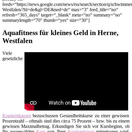
feeds=“https://news.google.com/news/rss/search/section/q/schwim
Westfalen/?hl=de&gl=DE&ned=de“ max=“3″ feed_title=“no“
refresh=“365_days“ target=“_blank“ meta=“no“ summary=“no“
summarylength=“70″ thumb=“yes“ size=“30″]
Aquafitness für kleines Geld in Herne,
Westfalen
Viele
gesetzliche
Krankenkassen
bezuschussen Gesundheitskurse zu einer gewissen
Prozentzahl – oftmals sind dies circa 75 Prozent – bzw. bis zu einem
gewissen Maximalbetrag. Erkundigen Sie sich vor Kursbeginn, ob
Ihr ausgewählter
Kurs
von Ihrer
Krankenkasse
mitgetragen wird.