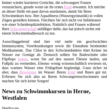
Immer wieder kursieren Gerüchte, die schwangere Frauen
verunsichern, gerade wenn sie ihr erstes
Kind
erwarten. Ich möchte
an dieser Stelle ein paar davon ausräumen, damit Sie Ihren
Schwimmkurs bzw. Ihre Aquafitness (Wassergymnastik) in vollen
Zügen genießen können. Fürchten Sie sich nicht vor Infektionen
wie einer Scheidenpilzinfektion. Natürlich sind Frauen während
Ihrer
Schwangerschaft
anfälliger dafür, das hat jedoch nichts mit
einem Schwimmbadbesuch zu tun.
Ausschlaggebend sind hier viel mehr ein geschwächtes
Immunsystem, Vorerkrankungen sowie die Einnahme bestimmter
Medikamente. Das Chlor in den Schwimmbädern tötet Keime im
Wasser zur Genüge ab. Dennoch sollten Sie Badeschuhe oder
Flipflops
tragen
, wenn Sie auf den nassen Fliesen laufen, um
Fußpilz zu vermeiden. Ebenso wenig wissenschaftlich erwiesen ist,
dass warmes Wasser eine Frühgeburt begünstigt. Ganz sicher ist
aber, dass
Bewegung
im Wasser Ihrem
Kind
und Ihnen gut tut.
Erfreuen Sie sich also an Ihrem Schwangerenschwimmen und
machen Sie sich keine Sorgen!
News zu Schwimmkursen in Herne,
Westfalen
[feedzy-rss