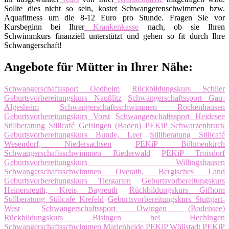
Sollte dies nicht so sein, kostet Schwangerenschwimmen bzw.
Aquafitness um die 8-12 Euro pro Stunde. Fragen Sie vor
Kursbeginn bei Ihrer
Krankenkasse
nach, ob sie Ihren
Schwimmkurs finanziell unterstützt und gehen so fit durch Ihre
Schwangerschaft!
Angebote für Mütter in Ihrer Nähe:
Schwangerschaftssport Oedheim
Rückbildungskurs Schlier
Geburtsvorbereitungskurs Naußlitz
Schwangerschaftssport Gau-
Algesheim
Schwangerschaftsschwimmen Rockenhausen
Geburtsvorbereitungskurs Vorst
Schwangerschaftssport Heidesee
Stillberatung Stillcafé Geisingen (Baden)
PEKiP Schwarzenbruck
Geburtsvorbereitungskurs Bunde, Leer
Stillberatung Stillcafé
Wesendorf, Niedersachsen
PEKiP Böhmenkirch
Schwangerschaftsschwimmen Riederwald
PEKiP Troisdorf
Geburtsvorbereitungskurs Willingshausen
Schwangerschaftsschwimmen Overath, Bergisches Land
Geburtsvorbereitungskurs Tiergarten
Geburtsvorbereitungskurs
Heinersreuth, Kreis Bayreuth
Rückbildungskurs Gifhorn
Stillberatung Stillcafé Krefeld
Geburtsvorbereitungskurs Stuttgart-
West
Schwangerschaftssport Owingen (Bodensee)
Rückbildungskurs Bisingen bei Hechingen
Schwangerschaftsschwimmen Marienheide
PEKiP Wöllstadt
PEKiP