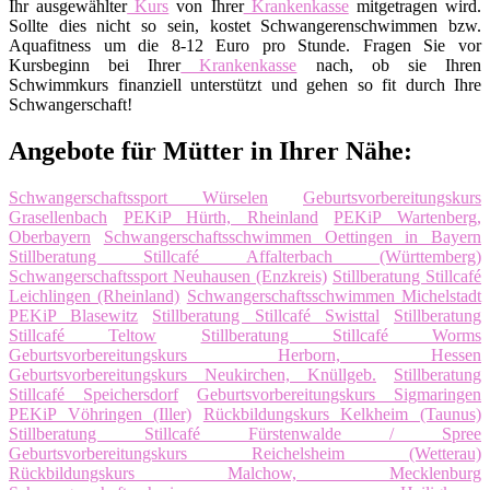
Ihr ausgewählter
Kurs
von Ihrer
Krankenkasse
mitgetragen wird.
Sollte dies nicht so sein, kostet Schwangerenschwimmen bzw.
Aquafitness um die 8-12 Euro pro Stunde. Fragen Sie vor
Kursbeginn bei Ihrer
Krankenkasse
nach, ob sie Ihren
Schwimmkurs finanziell unterstützt und gehen so fit durch Ihre
Schwangerschaft!
Angebote für Mütter in Ihrer Nähe:
Schwangerschaftssport Würselen
Geburtsvorbereitungskurs
Grasellenbach
PEKiP Hürth, Rheinland
PEKiP Wartenberg,
Oberbayern
Schwangerschaftsschwimmen Oettingen in Bayern
Stillberatung Stillcafé Affalterbach (Württemberg)
Schwangerschaftssport Neuhausen (Enzkreis)
Stillberatung Stillcafé
Leichlingen (Rheinland)
Schwangerschaftsschwimmen Michelstadt
PEKiP Blasewitz
Stillberatung Stillcafé Swisttal
Stillberatung
Stillcafé Teltow
Stillberatung Stillcafé Worms
Geburtsvorbereitungskurs Herborn, Hessen
Geburtsvorbereitungskurs Neukirchen, Knüllgeb.
Stillberatung
Stillcafé Speichersdorf
Geburtsvorbereitungskurs Sigmaringen
PEKiP Vöhringen (Iller)
Rückbildungskurs Kelkheim (Taunus)
Stillberatung Stillcafé Fürstenwalde / Spree
Geburtsvorbereitungskurs Reichelsheim (Wetterau)
Rückbildungskurs Malchow, Mecklenburg