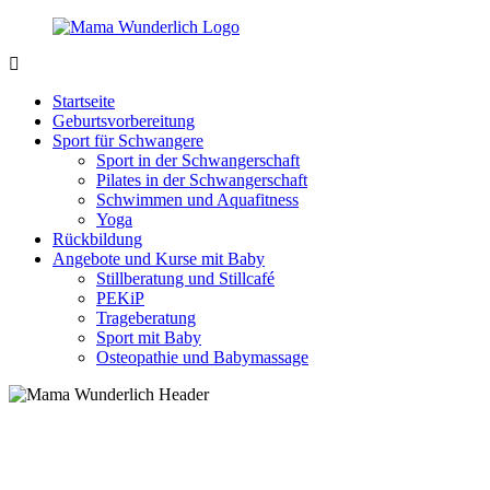
Zurück
zum
Inhalt
MamaWunderlich.de
Mutti
sein
Startseite
ist
Geburtsvorbereitung
wunderbar!
Sport für Schwangere
Sport in der Schwangerschaft
Pilates in der Schwangerschaft
Schwimmen und Aquafitness
Yoga
Rückbildung
Angebote und Kurse mit Baby
Stillberatung und Stillcafé
PEKiP
Trageberatung
Sport mit Baby
Osteopathie und Babymassage