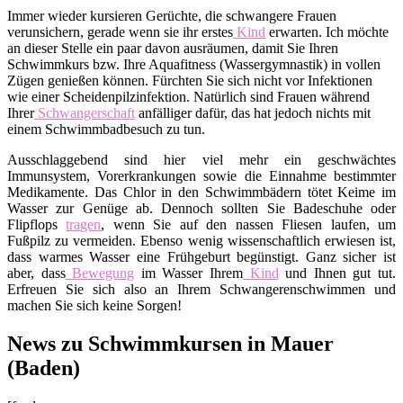
Immer wieder kursieren Gerüchte, die schwangere Frauen
verunsichern, gerade wenn sie ihr erstes
Kind
erwarten. Ich möchte
an dieser Stelle ein paar davon ausräumen, damit Sie Ihren
Schwimmkurs bzw. Ihre Aquafitness (Wassergymnastik) in vollen
Zügen genießen können. Fürchten Sie sich nicht vor Infektionen
wie einer Scheidenpilzinfektion. Natürlich sind Frauen während
Ihrer
Schwangerschaft
anfälliger dafür, das hat jedoch nichts mit
einem Schwimmbadbesuch zu tun.
Ausschlaggebend sind hier viel mehr ein geschwächtes
Immunsystem, Vorerkrankungen sowie die Einnahme bestimmter
Medikamente. Das Chlor in den Schwimmbädern tötet Keime im
Wasser zur Genüge ab. Dennoch sollten Sie Badeschuhe oder
Flipflops
tragen
, wenn Sie auf den nassen Fliesen laufen, um
Fußpilz zu vermeiden. Ebenso wenig wissenschaftlich erwiesen ist,
dass warmes Wasser eine Frühgeburt begünstigt. Ganz sicher ist
aber, dass
Bewegung
im Wasser Ihrem
Kind
und Ihnen gut tut.
Erfreuen Sie sich also an Ihrem Schwangerenschwimmen und
machen Sie sich keine Sorgen!
News zu Schwimmkursen in Mauer
(Baden)