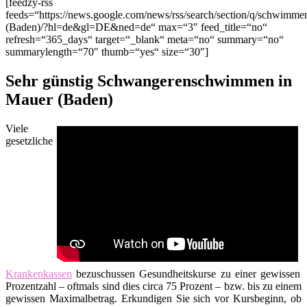
[feedzy-rss
feeds=“https://news.google.com/news/rss/search/section/q/schwim
(Baden)/?hl=de&gl=DE&ned=de“ max=“3″ feed_title=“no“
refresh=“365_days“ target=“_blank“ meta=“no“ summary=“no“
summarylength=“70″ thumb=“yes“ size=“30″]
Sehr günstig Schwangerenschwimmen in
Mauer (Baden)
Viele
gesetzliche
Krankenkassen
bezuschussen Gesundheitskurse zu einer gewissen
Prozentzahl – oftmals sind dies circa 75 Prozent – bzw. bis zu einem
gewissen Maximalbetrag. Erkundigen Sie sich vor Kursbeginn, ob