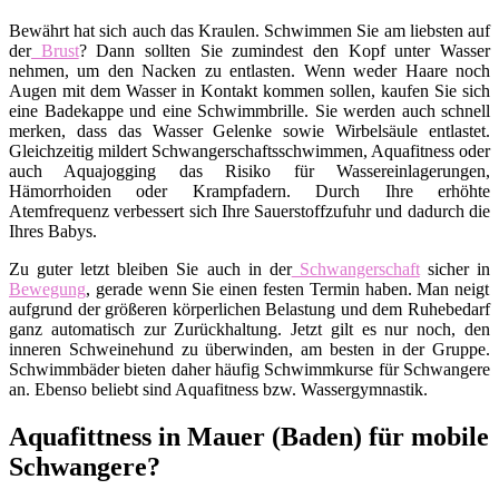
Bewährt hat sich auch das Kraulen. Schwimmen Sie am liebsten auf
der
Brust
? Dann sollten Sie zumindest den Kopf unter Wasser
nehmen, um den Nacken zu entlasten. Wenn weder Haare noch
Augen mit dem Wasser in Kontakt kommen sollen, kaufen Sie sich
eine Badekappe und eine Schwimmbrille. Sie werden auch schnell
merken, dass das Wasser Gelenke sowie Wirbelsäule entlastet.
Gleichzeitig mildert Schwangerschaftsschwimmen, Aquafitness oder
auch Aquajogging das Risiko für Wassereinlagerungen,
Hämorrhoiden oder Krampfadern. Durch Ihre erhöhte
Atemfrequenz verbessert sich Ihre Sauerstoffzufuhr und dadurch die
Ihres Babys.
Zu guter letzt bleiben Sie auch in der
Schwangerschaft
sicher in
Bewegung
, gerade wenn Sie einen festen Termin haben. Man neigt
aufgrund der größeren körperlichen Belastung und dem Ruhebedarf
ganz automatisch zur Zurückhaltung. Jetzt gilt es nur noch, den
inneren Schweinehund zu überwinden, am besten in der Gruppe.
Schwimmbäder bieten daher häufig Schwimmkurse für Schwangere
an. Ebenso beliebt sind Aquafitness bzw. Wassergymnastik.
Aquafittness in Mauer (Baden) für mobile
Schwangere?