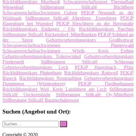
Rückbildungskurs Murrhardt
Schwangerschaftssport Thermalbad
Wiesenbad
Stillberatung Stillcafé Büchlberg
Schwangerschaftsschwimmen Guben
PEKiP Neustadt an der
Waldnaab
Stillberatung Stillcafé Altenberg, Erzgebirge
PEKiP
Hagenburg bei Wunstorf
PEKiP Hirschberg an der Bergstraße
Rückbildungskurs Eislingen / Fils
Rückbildungskurs Parchim
Stillberatung Stillcafé Rückersdorf, Mittelfranken
PEKiP Sohland an
der Spree
Geburtsvorbereitungskurs Großbottwar
Schwangerschaftsschwimmen Plänterwald
Schwangerschaftsschwimmen Wörth, Kreis Erding
Geburtsvorbereitungskurs Toitenwinkel
Geburtsvorbereitungskurs
Förderstedt
Stillberatung Stillcafé Schkopau
Geburtsvorbereitungskurs Leck
PEKiP Hagenbach, Pfalz
Rückbildungskurs Plattenburg
Rückbildungskurs Rottweil
PEKiP
Buseck
Rückbildungskurs Neutraubling
Geburtsvorbereitungskurs
Dunningen (Württemberg)
PEKiP Thedinghausen
Rückbildungskurs Weil, Kreis Landsberg am Lech
Stillberatung
Stillcafé Ueckermünde
Stillberatung Stillcafé Oy-Mittelberg
Stillberatung Stillcafé Baumschulenweg
Suchen (Angebot und Ort):
Suche
Suchen
nach:
Copyright © 2020