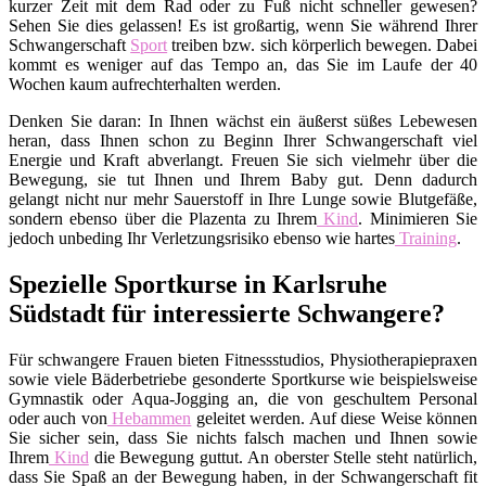
kurzer Zeit mit dem Rad oder zu Fuß nicht schneller gewesen?
Sehen Sie dies gelassen! Es ist großartig, wenn Sie während Ihrer
Schwangerschaft
Sport
treiben bzw. sich körperlich bewegen. Dabei
kommt es weniger auf das Tempo an, das Sie im Laufe der 40
Wochen kaum aufrechterhalten werden.
Denken Sie daran: In Ihnen wächst ein äußerst süßes Lebewesen
heran, dass Ihnen schon zu Beginn Ihrer Schwangerschaft viel
Energie und Kraft abverlangt. Freuen Sie sich vielmehr über die
Bewegung, sie tut Ihnen und Ihrem Baby gut. Denn dadurch
gelangt nicht nur mehr Sauerstoff in Ihre Lunge sowie Blutgefäße,
sondern ebenso über die Plazenta zu Ihrem
Kind
. Minimieren Sie
jedoch unbeding Ihr Verletzungsrisiko ebenso wie hartes
Training
.
Spezielle Sportkurse in Karlsruhe
Südstadt für interessierte Schwangere?
Für schwangere Frauen bieten Fitnessstudios, Physiotherapiepraxen
sowie viele Bäderbetriebe gesonderte Sportkurse wie beispielsweise
Gymnastik oder Aqua-Jogging an, die von geschultem Personal
oder auch von
Hebammen
geleitet werden. Auf diese Weise können
Sie sicher sein, dass Sie nichts falsch machen und Ihnen sowie
Ihrem
Kind
die Bewegung guttut. An oberster Stelle steht natürlich,
dass Sie Spaß an der Bewegung haben, in der Schwangerschaft fit