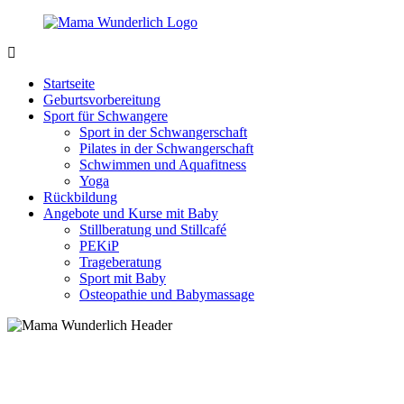
Zurück
zum
Inhalt
MamaWunderlich.de
Mutti
sein
Startseite
ist
Geburtsvorbereitung
wunderbar!
Sport für Schwangere
Sport in der Schwangerschaft
Pilates in der Schwangerschaft
Schwimmen und Aquafitness
Yoga
Rückbildung
Angebote und Kurse mit Baby
Stillberatung und Stillcafé
PEKiP
Trageberatung
Sport mit Baby
Osteopathie und Babymassage