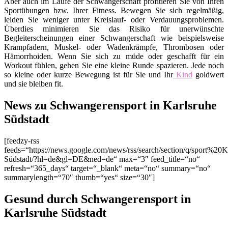
Aber auch im Laufe der Schwangerschaft profitieren Sie von Ihren
Sportübungen bzw. Ihrer Fitness. Bewegen Sie sich regelmäßig,
leiden Sie weniger unter Kreislauf- oder Verdauungsproblemen.
Überdies minimieren Sie das Risiko für unerwünschte
Begleiterscheinungen einer Schwangerschaft wie beispielsweise
Krampfadern, Muskel- oder Wadenkrämpfe, Thrombosen oder
Hämorrhoiden. Wenn Sie sich zu müde oder geschafft für ein
Workout fühlen, gehen Sie eine kleine Runde spazieren. Jede noch
so kleine oder kurze Bewegung ist für Sie und Ihr
Kind
goldwert
und sie bleiben fit.
News zu Schwangerensport in Karlsruhe
Südstadt
[feedzy-rss
feeds=“https://news.google.com/news/rss/search/section/q/sport%20K
Südstadt/?hl=de&gl=DE&ned=de“ max=“3″ feed_title=“no“
refresh=“365_days“ target=“_blank“ meta=“no“ summary=“no“
summarylength=“70″ thumb=“yes“ size=“30″]
Gesund durch Schwangerensport in
Karlsruhe Südstadt