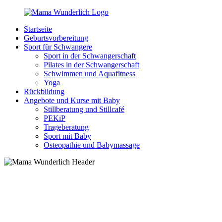
Zurück
zum
Startseite
Inhalt
MamaWunderlich.de
Mutti
Geburtsvorbereitung
sein
Sport für Schwangere
ist
Sport in der Schwangerschaft
wunderbar!
Pilates in der Schwangerschaft
Schwimmen und Aquafitness
Yoga
Rückbildung
Angebote und Kurse mit Baby
Stillberatung und Stillcafé
PEKiP
Trageberatung
Sport mit Baby
Osteopathie und Babymassage