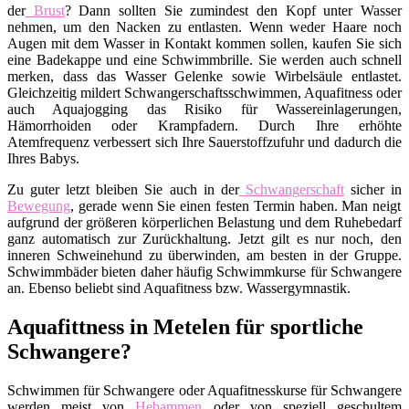
der
Brust
? Dann sollten Sie zumindest den Kopf unter Wasser
nehmen, um den Nacken zu entlasten. Wenn weder Haare noch
Augen mit dem Wasser in Kontakt kommen sollen, kaufen Sie sich
eine Badekappe und eine Schwimmbrille. Sie werden auch schnell
merken, dass das Wasser Gelenke sowie Wirbelsäule entlastet.
Gleichzeitig mildert Schwangerschaftsschwimmen, Aquafitness oder
auch Aquajogging das Risiko für Wassereinlagerungen,
Hämorrhoiden oder Krampfadern. Durch Ihre erhöhte
Atemfrequenz verbessert sich Ihre Sauerstoffzufuhr und dadurch die
Ihres Babys.
Zu guter letzt bleiben Sie auch in der
Schwangerschaft
sicher in
Bewegung
, gerade wenn Sie einen festen Termin haben. Man neigt
aufgrund der größeren körperlichen Belastung und dem Ruhebedarf
ganz automatisch zur Zurückhaltung. Jetzt gilt es nur noch, den
inneren Schweinehund zu überwinden, am besten in der Gruppe.
Schwimmbäder bieten daher häufig Schwimmkurse für Schwangere
an. Ebenso beliebt sind Aquafitness bzw. Wassergymnastik.
Aquafittness in Metelen für sportliche
Schwangere?
Schwimmen für Schwangere oder Aquafitnesskurse für Schwangere
werden meist von
Hebammen
oder von speziell geschultem