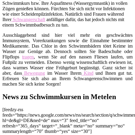
Schwimmkurs bzw. Ihre Aquafitness (Wassergymnastik) in vollen
Zügen genießen können. Fürchten Sie sich nicht vor Infektionen
wie einer Scheidenpilzinfektion. Natürlich sind Frauen während
Ihrer
Schwangerschaft
anfälliger dafür, das hat jedoch nichts mit
einem Schwimmbadbesuch zu tun.
Ausschlaggebend sind hier viel mehr ein geschwächtes
Immunsystem, Vorerkrankungen sowie die Einnahme bestimmter
Medikamente. Das Chlor in den Schwimmbädern tötet Keime im
Wasser zur Genüge ab. Dennoch sollten Sie Badeschuhe oder
Flipflops
tragen
, wenn Sie auf den nassen Fliesen laufen, um
Fußpilz zu vermeiden. Ebenso wenig wissenschaftlich erwiesen ist,
dass warmes Wasser eine Frühgeburt begünstigt. Ganz sicher ist
aber, dass
Bewegung
im Wasser Ihrem
Kind
und Ihnen gut tut.
Erfreuen Sie sich also an Ihrem Schwangerenschwimmen und
machen Sie sich keine Sorgen!
News zu Schwimmkursen in Metelen
[feedzy-rss
feeds=“https://news.google.com/news/rss/search/section/q/schwimm
hl=de&gl=DE&ned=de“ max=“3″ feed_title=“no“
refresh=“365_days“ target=“_blank“ meta=“no“ summary=“no“
summarylength=“70″ thumb=“yes“ size=“30″]