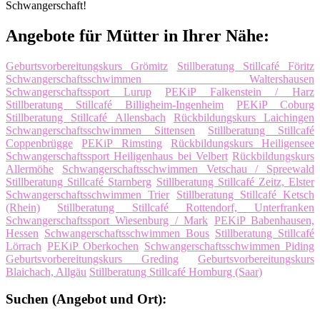
Schwangerschaft!
Angebote für Mütter in Ihrer Nähe:
Geburtsvorbereitungskurs Grömitz
Stillberatung Stillcafé Föritz
Schwangerschaftsschwimmen Waltershausen
Schwangerschaftssport Lurup
PEKiP Falkenstein / Harz
Stillberatung Stillcafé Billigheim-Ingenheim
PEKiP Coburg
Stillberatung Stillcafé Allensbach
Rückbildungskurs Laichingen
Schwangerschaftsschwimmen Sittensen
Stillberatung Stillcafé
Coppenbrügge
PEKiP Rimsting
Rückbildungskurs Heiligensee
Schwangerschaftssport Heiligenhaus bei Velbert
Rückbildungskurs
Allermöhe
Schwangerschaftsschwimmen Vetschau / Spreewald
Stillberatung Stillcafé Starnberg
Stillberatung Stillcafé Zeitz, Elster
Schwangerschaftsschwimmen Trier
Stillberatung Stillcafé Ketsch
(Rhein)
Stillberatung Stillcafé Rottendorf, Unterfranken
Schwangerschaftssport Wiesenburg / Mark
PEKiP Babenhausen,
Hessen
Schwangerschaftsschwimmen Bous
Stillberatung Stillcafé
Lörrach
PEKiP Oberkochen
Schwangerschaftsschwimmen Piding
Geburtsvorbereitungskurs Greding
Geburtsvorbereitungskurs
Blaichach, Allgäu
Stillberatung Stillcafé Homburg (Saar)
Suchen (Angebot und Ort):