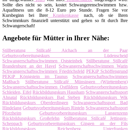
Sollte dies nicht so sein, kostet Schwangerenschwimmen bzw.
Aquafitness um die 8-12 Euro pro Stunde. Fragen Sie vor
Kursbeginn bei Ihrer
Krankenkasse
nach, ob sie Ihren
Schwimmkurs finanziell unterstützt und gehen so fit durch Ihre
Schwangerschaft!
Angebote für Mütter in Ihrer Nähe:
Stillberatung Stillcafé Aichach an der Paar
Geburtsvorbereitungskurs Lüdenscheid
Schwangerschaftsschwimmen Oststeinbek
Stillberatung Stillcafé
Brandenburg an der Havel
Schwangerschaftsschwimmen Warin
Schwangerschaftsschwimmen Friedrichsfeld
PEKiP Schöffengrund
PEKiP Königstein im Taunus
Schwangerschaftsschwimmen
Maßbach
Stillberatung Stillcafé Münsingen (Württemberg)
Schwangerschaftsschwimmen Ostfildern
Geburtsvorbereitungskurs
Schleiden, Eifel
Rückbildungskurs Hausham
Schwangerschaftssport
Ahnatal
Rückbildungskurs Bad Steben
Rückbildungskurs Wik
Rückbildungskurs Oberderdingen
Schwangerschaftssport Bad
Hindelang
Geburtsvorbereitungskurs Rinteln
Schwangerschaftssport
Pforzheim
Geburtsvorbereitungskurs Langenzenn
Rückbildungskurs Großefehn
Stillberatung Stillcafé Jettingen-
Scheppach
Geburtsvorbereitungskurs Gingen an der Fils
Rückbildungskurs Reichenberg, Unterfranken