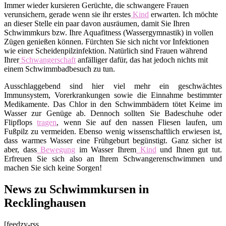
Immer wieder kursieren Gerüchte, die schwangere Frauen
verunsichern, gerade wenn sie ihr erstes
Kind
erwarten. Ich möchte
an dieser Stelle ein paar davon ausräumen, damit Sie Ihren
Schwimmkurs bzw. Ihre Aquafitness (Wassergymnastik) in vollen
Zügen genießen können. Fürchten Sie sich nicht vor Infektionen
wie einer Scheidenpilzinfektion. Natürlich sind Frauen während
Ihrer
Schwangerschaft
anfälliger dafür, das hat jedoch nichts mit
einem Schwimmbadbesuch zu tun.
Ausschlaggebend sind hier viel mehr ein geschwächtes
Immunsystem, Vorerkrankungen sowie die Einnahme bestimmter
Medikamente. Das Chlor in den Schwimmbädern tötet Keime im
Wasser zur Genüge ab. Dennoch sollten Sie Badeschuhe oder
Flipflops
tragen
, wenn Sie auf den nassen Fliesen laufen, um
Fußpilz zu vermeiden. Ebenso wenig wissenschaftlich erwiesen ist,
dass warmes Wasser eine Frühgeburt begünstigt. Ganz sicher ist
aber, dass
Bewegung
im Wasser Ihrem
Kind
und Ihnen gut tut.
Erfreuen Sie sich also an Ihrem Schwangerenschwimmen und
machen Sie sich keine Sorgen!
News zu Schwimmkursen in
Recklinghausen
[feedzy-rss