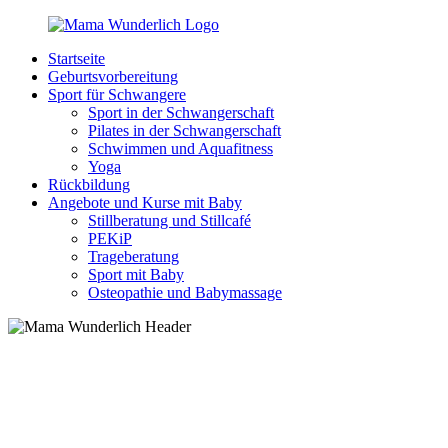
Zurück
zum
Startseite
Inhalt
MamaWunderlich.de
Mutti
Geburtsvorbereitung
sein
Sport für Schwangere
ist
Sport in der Schwangerschaft
wunderbar!
Pilates in der Schwangerschaft
Schwimmen und Aquafitness
Yoga
Rückbildung
Angebote und Kurse mit Baby
Stillberatung und Stillcafé
PEKiP
Trageberatung
Sport mit Baby
Osteopathie und Babymassage