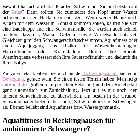
Bewährt hat sich auch das Kraulen. Schwimmen Sie am liebsten auf
der
Brust
? Dann sollten Sie zumindest den Kopf unter Wasser
nehmen, um den Nacken zu entlasten. Wenn weder Haare noch
Augen mit dem Wasser in Kontakt kommen sollen, kaufen Sie sich
eine Badekappe und eine Schwimmbrille. Sie werden auch schnell
merken, dass das Wasser Gelenke sowie Wirbelsäule entlastet.
Gleichzeitig mildert Schwangerschaftsschwimmen, Aquafitness oder
auch Aquajogging das Risiko für Wassereinlagerungen,
Hämorrhoiden oder Krampfadern. Durch Ihre erhöhte
Atemfrequenz verbessert sich Ihre Sauerstoffzufuhr und dadurch die
Ihres Babys.
Zu guter letzt bleiben Sie auch in der
Schwangerschaft
sicher in
Bewegung
, gerade wenn Sie einen festen Termin haben. Man neigt
aufgrund der größeren körperlichen Belastung und dem Ruhebedarf
ganz automatisch zur Zurückhaltung. Jetzt gilt es nur noch, den
inneren Schweinehund zu überwinden, am besten in der Gruppe.
Schwimmbäder bieten daher häufig Schwimmkurse für Schwangere
an. Ebenso beliebt sind Aquafitness bzw. Wassergymnastik.
Aquafittness in Recklinghausen für
ambitionierte Schwangere?