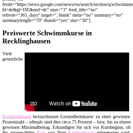
feeds=“https://news.google.com/news/rss/search/section/q/schwim
hl=de&gl=DE&ned=de“ max=“3″ feed_title=“no“
refresh=“365_days“ target=“_blank“ meta=“no“ summary=“no“
summarylength=“70″ thumb=“yes“ size=“30″]
Preiswerte Schwimmkurse in
Recklinghausen
Viele
gesetzliche
Krankenkassen
bezuschussen Gesundheitskurse zu einer gewissen
Prozentzahl – oftmals sind dies circa 75 Prozent – bzw. bis zu einem
gewissen Maximalbetrag. Erkundigen Sie sich vor Kursbeginn, ob
Ihr ausgewählter
Kurs
von Ihrer
Krankenkasse
mitgetragen wird.