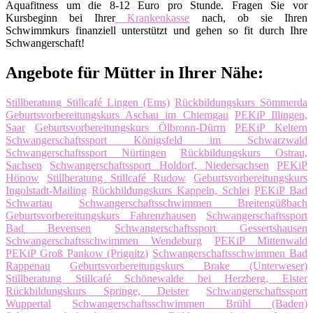
Aquafitness um die 8-12 Euro pro Stunde. Fragen Sie vor
Kursbeginn bei Ihrer
Krankenkasse
nach, ob sie Ihren
Schwimmkurs finanziell unterstützt und gehen so fit durch Ihre
Schwangerschaft!
Angebote für Mütter in Ihrer Nähe:
Stillberatung Stillcafé Lingen (Ems)
Rückbildungskurs Sömmerda
Geburtsvorbereitungskurs Aschau im Chiemgau
PEKiP Illingen,
Saar
Geburtsvorbereitungskurs Ölbronn-Dürrn
PEKiP Keltern
Schwangerschaftssport Königsfeld im Schwarzwald
Schwangerschaftssport Nürtingen
Rückbildungskurs Ostrau,
Sachsen
Schwangerschaftssport Holdorf, Niedersachsen
PEKiP
Hönow
Stillberatung Stillcafé Rudow
Geburtsvorbereitungskurs
Ingolstadt-Mailing
Rückbildungskurs Kappeln, Schlei
PEKiP Bad
Schwartau
Schwangerschaftsschwimmen Breitengüßbach
Geburtsvorbereitungskurs Fahrenzhausen
Schwangerschaftssport
Bad Bevensen
Schwangerschaftssport Gessertshausen
Schwangerschaftsschwimmen Wendeburg
PEKiP Mittenwald
PEKiP Groß Pankow (Prignitz)
Schwangerschaftsschwimmen Bad
Rappenau
Geburtsvorbereitungskurs Brake (Unterweser)
Stillberatung Stillcafé Schönewalde bei Herzberg, Elster
Rückbildungskurs Springe, Deister
Schwangerschaftssport
Wuppertal
Schwangerschaftsschwimmen Brühl (Baden)