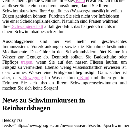
verunsichern, gerade wenn sie ihr erstes
Kind
erwarten. Ich möchte
an dieser Stelle ein paar davon ausräumen, damit Sie Ihren
Schwimmkurs bzw. Ihre Aquafitness (Wassergymnastik) in vollen
Zügen genießen können. Fürchten Sie sich nicht vor Infektionen
wie einer Scheidenpilzinfektion. Natürlich sind Frauen während
Ihrer
Schwangerschaft
anfälliger dafür, das hat jedoch nichts mit
einem Schwimmbadbesuch zu tun.
Ausschlaggebend sind hier viel mehr ein geschwächtes
Immunsystem, Vorerkrankungen sowie die Einnahme bestimmter
Medikamente. Das Chlor in den Schwimmbädern tötet Keime im
Wasser zur Genüge ab. Dennoch sollten Sie Badeschuhe oder
Flipflops
tragen
, wenn Sie auf den nassen Fliesen laufen, um
Fußpilz zu vermeiden. Ebenso wenig wissenschaftlich erwiesen ist,
dass warmes Wasser eine Frühgeburt begünstigt. Ganz sicher ist
aber, dass
Bewegung
im Wasser Ihrem
Kind
und Ihnen gut tut.
Erfreuen Sie sich also an Ihrem Schwangerenschwimmen und
machen Sie sich keine Sorgen!
News zu Schwimmkursen in
Reinhardshagen
[feedzy-rss
feeds=“https://news.google.com/news/rss/search/section/q/schwim