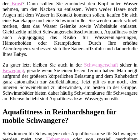
der
Brust
? Dann sollten Sie zumindest den Kopf unter Wasser
nehmen, um den Nacken zu entlasten. Wenn weder Haare noch
Augen mit dem Wasser in Kontakt kommen sollen, kaufen Sie sich
eine Badekappe und eine Schwimmbrille. Sie werden auch schnell
merken, dass das Wasser Gelenke sowie Wirbelsäule entlastet.
Gleichzeitig mildert Schwangerschaftsschwimmen, Aquafitness oder
auch Aquajogging das Risiko für Wassereinlagerungen,
Hämorrhoiden oder Krampfadern. Durch Ihre erhöhte
Atemfrequenz verbessert sich Ihre Sauerstoffzufuhr und dadurch die
Ihres Babys.
Zu guter letzt bleiben Sie auch in der
Schwangerschaft
sicher in
Bewegung
, gerade wenn Sie einen festen Termin haben. Man neigt
aufgrund der größeren körperlichen Belastung und dem Ruhebedarf
ganz automatisch zur Zurückhaltung. Jetzt gilt es nur noch, den
inneren Schweinehund zu überwinden, am besten in der Gruppe.
Schwimmbäder bieten daher häufig Schwimmkurse für Schwangere
an. Ebenso beliebt sind Aquafitness bzw. Wassergymnastik.
Aquafittness in Reinhardshagen für
mobile Schwangere?
Schwimmen für Schwangere oder Aquafitnesskurse für Schwangere
werden meist von
Hebammen
oder von speziell geschultem