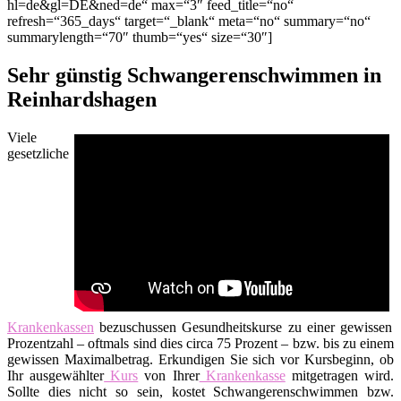
hl=de&gl=DE&ned=de“ max=“3″ feed_title=“no“
refresh=“365_days“ target=“_blank“ meta=“no“ summary=“no“
summarylength=“70″ thumb=“yes“ size=“30″]
Sehr günstig Schwangerenschwimmen in
Reinhardshagen
Viele
gesetzliche
Krankenkassen
bezuschussen Gesundheitskurse zu einer gewissen
Prozentzahl – oftmals sind dies circa 75 Prozent – bzw. bis zu einem
gewissen Maximalbetrag. Erkundigen Sie sich vor Kursbeginn, ob
Ihr ausgewählter
Kurs
von Ihrer
Krankenkasse
mitgetragen wird.
Sollte dies nicht so sein, kostet Schwangerenschwimmen bzw.