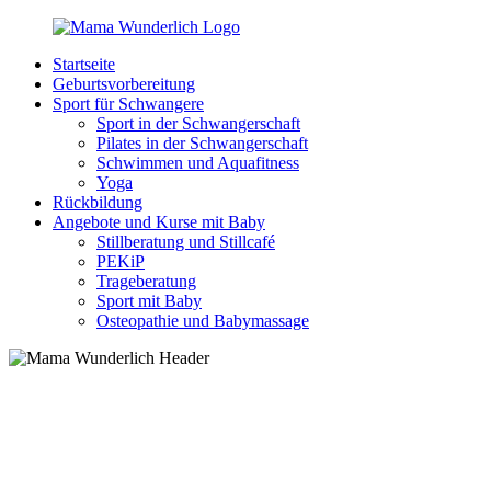
Zurück
zum
Startseite
Inhalt
MamaWunderlich.de
Mutti
Geburtsvorbereitung
sein
Sport für Schwangere
ist
Sport in der Schwangerschaft
wunderbar!
Pilates in der Schwangerschaft
Schwimmen und Aquafitness
Yoga
Rückbildung
Angebote und Kurse mit Baby
Stillberatung und Stillcafé
PEKiP
Trageberatung
Sport mit Baby
Osteopathie und Babymassage