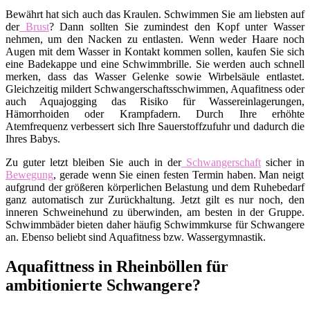
Bewährt hat sich auch das Kraulen. Schwimmen Sie am liebsten auf
der
Brust
? Dann sollten Sie zumindest den Kopf unter Wasser
nehmen, um den Nacken zu entlasten. Wenn weder Haare noch
Augen mit dem Wasser in Kontakt kommen sollen, kaufen Sie sich
eine Badekappe und eine Schwimmbrille. Sie werden auch schnell
merken, dass das Wasser Gelenke sowie Wirbelsäule entlastet.
Gleichzeitig mildert Schwangerschaftsschwimmen, Aquafitness oder
auch Aquajogging das Risiko für Wassereinlagerungen,
Hämorrhoiden oder Krampfadern. Durch Ihre erhöhte
Atemfrequenz verbessert sich Ihre Sauerstoffzufuhr und dadurch die
Ihres Babys.
Zu guter letzt bleiben Sie auch in der
Schwangerschaft
sicher in
Bewegung
, gerade wenn Sie einen festen Termin haben. Man neigt
aufgrund der größeren körperlichen Belastung und dem Ruhebedarf
ganz automatisch zur Zurückhaltung. Jetzt gilt es nur noch, den
inneren Schweinehund zu überwinden, am besten in der Gruppe.
Schwimmbäder bieten daher häufig Schwimmkurse für Schwangere
an. Ebenso beliebt sind Aquafitness bzw. Wassergymnastik.
Aquafittness in Rheinböllen für
ambitionierte Schwangere?