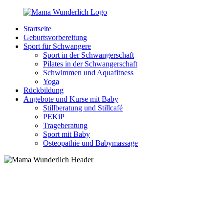
Zurück
zum
Startseite
Inhalt
MamaWunderlich.de
Mutti
Geburtsvorbereitung
sein
Sport für Schwangere
ist
Sport in der Schwangerschaft
wunderbar!
Pilates in der Schwangerschaft
Schwimmen und Aquafitness
Yoga
Rückbildung
Angebote und Kurse mit Baby
Stillberatung und Stillcafé
PEKiP
Trageberatung
Sport mit Baby
Osteopathie und Babymassage