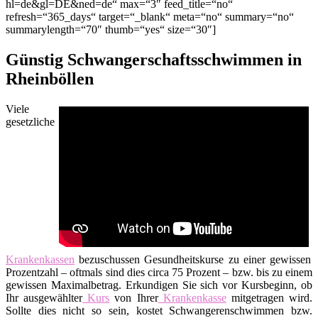
hl=de&gl=DE&ned=de“ max=“3″ feed_title=“no“
refresh=“365_days“ target=“_blank“ meta=“no“ summary=“no“
summarylength=“70″ thumb=“yes“ size=“30″]
Günstig Schwangerschaftsschwimmen in
Rheinböllen
Viele
gesetzliche
Krankenkassen
bezuschussen Gesundheitskurse zu einer gewissen
Prozentzahl – oftmals sind dies circa 75 Prozent – bzw. bis zu einem
gewissen Maximalbetrag. Erkundigen Sie sich vor Kursbeginn, ob
Ihr ausgewählter
Kurs
von Ihrer
Krankenkasse
mitgetragen wird.
Sollte dies nicht so sein, kostet Schwangerenschwimmen bzw.