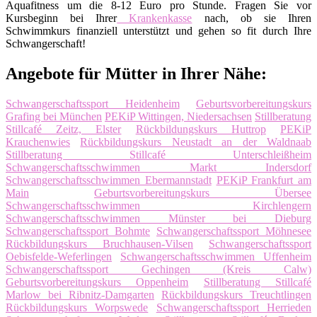
Aquafitness um die 8-12 Euro pro Stunde. Fragen Sie vor
Kursbeginn bei Ihrer
Krankenkasse
nach, ob sie Ihren
Schwimmkurs finanziell unterstützt und gehen so fit durch Ihre
Schwangerschaft!
Angebote für Mütter in Ihrer Nähe:
Schwangerschaftssport Heidenheim
Geburtsvorbereitungskurs
Grafing bei München
PEKiP Wittingen, Niedersachsen
Stillberatung
Stillcafé Zeitz, Elster
Rückbildungskurs Huttrop
PEKiP
Krauchenwies
Rückbildungskurs Neustadt an der Waldnaab
Stillberatung Stillcafé Unterschleißheim
Schwangerschaftsschwimmen Markt Indersdorf
Schwangerschaftsschwimmen Ebermannstadt
PEKiP Frankfurt am
Main
Geburtsvorbereitungskurs Übersee
Schwangerschaftsschwimmen Kirchlengern
Schwangerschaftsschwimmen Münster bei Dieburg
Schwangerschaftssport Bohmte
Schwangerschaftssport Möhnesee
Rückbildungskurs Bruchhausen-Vilsen
Schwangerschaftssport
Oebisfelde-Weferlingen
Schwangerschaftsschwimmen Uffenheim
Schwangerschaftssport Gechingen (Kreis Calw)
Geburtsvorbereitungskurs Oppenheim
Stillberatung Stillcafé
Marlow bei Ribnitz-Damgarten
Rückbildungskurs Treuchtlingen
Rückbildungskurs Worpswede
Schwangerschaftssport Herrieden