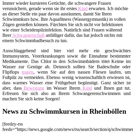
Immer wieder kursieren Gerüchte, die schwangere Frauen
verunsichern, gerade wenn sie ihr erstes
Kind
erwarten. Ich möchte
an dieser Stelle ein paar davon ausräumen, damit Sie Ihren
Schwimmkurs bzw. Ihre Aquafitness (Wassergymnastik) in vollen
Zügen genießen können. Fürchten Sie sich nicht vor Infektionen
wie einer Scheidenpilzinfektion. Natürlich sind Frauen während
Ihrer
Schwangerschaft
anfälliger dafür, das hat jedoch nichts mit
einem Schwimmbadbesuch zu tun.
Ausschlaggebend sind hier viel mehr ein geschwächtes
Immunsystem, Vorerkrankungen sowie die Einnahme bestimmter
Medikamente. Das Chlor in den Schwimmbädern tötet Keime im
Wasser zur Genüge ab. Dennoch sollten Sie Badeschuhe oder
Flipflops
tragen
, wenn Sie auf den nassen Fliesen laufen, um
Fußpilz zu vermeiden. Ebenso wenig wissenschaftlich erwiesen ist,
dass warmes Wasser eine Frühgeburt begünstigt. Ganz sicher ist
aber, dass
Bewegung
im Wasser Ihrem
Kind
und Ihnen gut tut.
Erfreuen Sie sich also an Ihrem Schwangerenschwimmen und
machen Sie sich keine Sorgen!
News zu Schwimmkursen in Rheinböllen
[feedzy-rss
feeds=“https://news.google.com/news/rss/search/section/q/schwimm