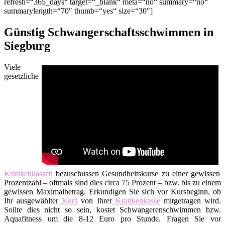
refresh=“365_days“ target=“_blank“ meta=“no“ summary=“no“
summarylength=“70″ thumb=“yes“ size=“30″]
Günstig Schwangerschaftsschwimmen in
Siegburg
Viele
gesetzliche
Krankenkassen
bezuschussen Gesundheitskurse zu einer gewissen
Prozentzahl – oftmals sind dies circa 75 Prozent – bzw. bis zu einem
gewissen Maximalbetrag. Erkundigen Sie sich vor Kursbeginn, ob
Ihr ausgewählter
Kurs
von Ihrer
Krankenkasse
mitgetragen wird.
Sollte dies nicht so sein, kostet Schwangerenschwimmen bzw.
Aquafitness um die 8-12 Euro pro Stunde. Fragen Sie vor