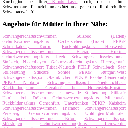
Kursbeginn bei Ihrer
Krankenkasse
nach, ob sie Ihren
Schwimmkurs finanziell unterstützt und gehen so fit durch Ihre
Schwangerschaft!
Angebote für Mütter in Ihrer Nähe:
Schwangerschaftsschwimmen Sulzfeld (Baden)
Geburtsvorbereitungskurs Oschersleben (Bode)
PEKiP
Schmalkalden, Kurort
Rückbildungskurs Heusweiler
Schwangerschaftsschwimmen Ellerau, Holstein
Geburtsvorbereitungskurs Heek
Schwangerschaftsschwimmen
Simbach, Niederbayern
Geburtsvorbereitungskurs Herzogenrath
Schwangerschaftssport Titisee-Neustadt
PEKiP Schwalbach, Saar
Stillberatung Stillcafé Söhlde
PEKiP Stuttgart-West
Schwangerschaftssport Obernkirchen
PEKiP Eslohe (Sauerland)
PEKiP Nabburg
Schwangerschaftssport Niederaichbach
Rückbildungskurs Gersdorf bei Hohenstein-Ernstthal
Schwangerschaftsschwimmen Cunewalde
Stillberatung Stillcafé
Hartha bei Döbeln
Geburtsvorbereitungskurs Mittenwald
Rückbildungskurs Ochsenfurt, Unterfranken
PEKiP Kaisheim
Schwangerschaftsschwimmen Tharandt
Schwangerschaftssport
Perleberg
Geburtsvorbereitungskurs Uhldingen-Mühlhofen
Schwangerschaftsschwimmen Erfurt
Schwangerschaftssport
Mössingen
Geburtsvorbereitungskurs Lemwerder