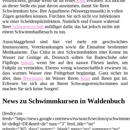
verunsichern, gerade wenn sie ihr erstes
Kind
erwarten. Ich möchte
an dieser Stelle ein paar davon ausräumen, damit Sie Ihren
Schwimmkurs bzw. Ihre Aquafitness (Wassergymnastik) in vollen
Zügen genießen können. Fürchten Sie sich nicht vor Infektionen
wie einer Scheidenpilzinfektion. Natürlich sind Frauen während
Ihrer
Schwangerschaft
anfälliger dafür, das hat jedoch nichts mit
einem Schwimmbadbesuch zu tun.
Ausschlaggebend sind hier viel mehr ein geschwächtes
Immunsystem, Vorerkrankungen sowie die Einnahme bestimmter
Medikamente. Das Chlor in den Schwimmbädern tötet Keime im
Wasser zur Genüge ab. Dennoch sollten Sie Badeschuhe oder
Flipflops
tragen
, wenn Sie auf den nassen Fliesen laufen, um
Fußpilz zu vermeiden. Ebenso wenig wissenschaftlich erwiesen ist,
dass warmes Wasser eine Frühgeburt begünstigt. Ganz sicher ist
aber, dass
Bewegung
im Wasser Ihrem
Kind
und Ihnen gut tut.
Erfreuen Sie sich also an Ihrem Schwangerenschwimmen und
machen Sie sich keine Sorgen!
News zu Schwimmkursen in Waldenbuch
[feedzy-rss
feeds=“https://news.google.com/news/rss/search/section/q/schwim
hl=de&gl=DE&ned=de“ max=“3″ feed_title=“no“
refresh=“365_days“ target=“_blank“ meta=“no“ summary=“no“