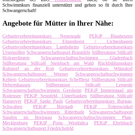
Schwimmkurs finanziell unterstützt und gehen so fit durch Ihre
Schwangerschaft!
Angebote für Mütter in Ihrer Nähe:
Geburtsvorbereitungskurs Neuenrade
PEKiP Blaubeuren
Geburtsvorbereitungskurs Elmenhorst / Lichtenhagen
Geburtsvorbereitungskurs Lambsheim
Geburtsvorbereitungskurs
Ursensollen
Schwangerschaftssport Braunfels
Stillberatung Stillcafé
Holzgerlingen
Schwangerschaftsschwimmen Gladenbach
Stillberatung Stillcafé Steinbach am Wald
Rückbildungskurs
Ruhstorf an der Rott
Geburtsvorbereitungskurs Wilnsdorf
Schwangerschaftssport Weener
Schwangerschaftsschwimmen
Keltern
Geburtsvorbereitungskurs Schefflenz
Stillberatung Stillcafé
Hebertshausen
Stillberatung Stillcafé Lengede
Schwangerschaftsschwimmen Gersheim
PEKiP Immenstaad am
Bodensee
PEKiP Sennfeld, Unterfranken
Stillberatung Stillcafé
Hannover
PEKiP Sankt Pauli
Geburtsvorbereitungskurs Burgau,
Schwaben
PEKiP Bürstadt
PEKiP Toitenwinkel
Schwangerschaftsschwimmen Ritterhude
Schwangerschaftssport
Staufen im Breisgau
Schwangerschaftsschwimmen Plate,
Mecklenburg
PEKiP Porta Westfalica
PEKiP Ebelsbach
Schwangerschaftssport Friedrichsfeld