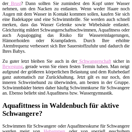
der
Brust
? Dann sollten Sie zumindest den Kopf unter Wasser
nehmen, um den Nacken zu entlasten. Wenn weder Haare noch
Augen mit dem Wasser in Kontakt kommen sollen, kaufen Sie sich
eine Badekappe und eine Schwimmbrille. Sie werden auch schnell
merken, dass das Wasser Gelenke sowie Wirbelsäule entlastet.
Gleichzeitig mildert Schwangerschaftsschwimmen, Aquafitness oder
auch Aquajogging das Risiko für Wassereinlagerungen,
Hämorrhoiden oder Krampfadern. Durch Ihre erhöhte
Atemfrequenz verbessert sich Ihre Sauerstoffzufuhr und dadurch die
Ihres Babys.
Zu guter letzt bleiben Sie auch in der
Schwangerschaft
sicher in
Bewegung
, gerade wenn Sie einen festen Termin haben. Man neigt
aufgrund der größeren körperlichen Belastung und dem Ruhebedarf
ganz automatisch zur Zurückhaltung. Jetzt gilt es nur noch, den
inneren Schweinehund zu überwinden, am besten in der Gruppe.
Schwimmbäder bieten daher häufig Schwimmkurse für Schwangere
an. Ebenso beliebt sind Aquafitness bzw. Wassergymnastik.
Aquafittness in Waldenbuch für aktive
Schwangere?
Schwimmen für Schwangere oder Aquafitnesskurse für Schwangere
werden meist von
Hebammen
oder von speziell geschultem