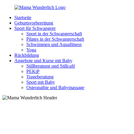
Zurück
zum
Startseite
Inhalt
MamaWunderlich.de
Mutti
Geburtsvorbereitung
sein
Sport für Schwangere
ist
Sport in der Schwangerschaft
wunderbar!
Pilates in der Schwangerschaft
Schwimmen und Aquafitness
Yoga
Rückbildung
Angebote und Kurse mit Baby
Stillberatung und Stillcafé
PEKiP
Trageberatung
Sport mit Baby
Osteopathie und Babymassage