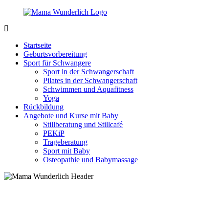
Zurück
zum
Inhalt
MamaWunderlich.de
Mutti
sein
Startseite
ist
Geburtsvorbereitung
wunderbar!
Sport für Schwangere
Sport in der Schwangerschaft
Pilates in der Schwangerschaft
Schwimmen und Aquafitness
Yoga
Rückbildung
Angebote und Kurse mit Baby
Stillberatung und Stillcafé
PEKiP
Trageberatung
Sport mit Baby
Osteopathie und Babymassage