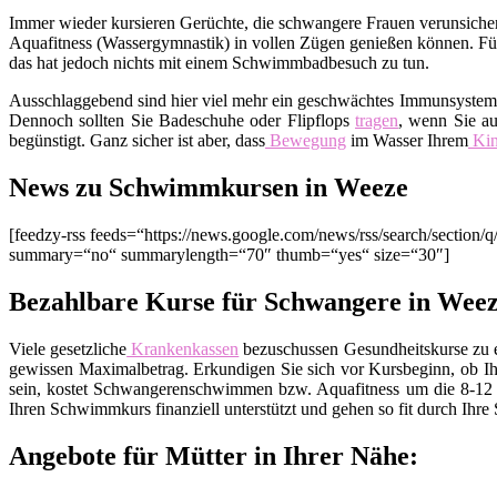
Immer wieder kursieren Gerüchte, die schwangere Frauen verunsichern
Aquafitness (Wassergymnastik) in vollen Zügen genießen können. Fürc
das hat jedoch nichts mit einem Schwimmbadbesuch zu tun.
Ausschlaggebend sind hier viel mehr ein geschwächtes Immunsyste
Dennoch sollten Sie Badeschuhe oder Flipflops
tragen
, wenn Sie au
begünstigt. Ganz sicher ist aber, dass
Bewegung
im Wasser Ihrem
Ki
News zu Schwimmkursen in Weeze
[feedzy-rss feeds=“https://news.google.com/news/rss/search/sect
summary=“no“ summarylength=“70″ thumb=“yes“ size=“30″]
Bezahlbare Kurse für Schwangere in Wee
Viele gesetzliche
Krankenkassen
bezuschussen Gesundheitskurse zu ei
gewissen Maximalbetrag. Erkundigen Sie sich vor Kursbeginn, ob Ih
sein, kostet Schwangerenschwimmen bzw. Aquafitness um die 8-12 E
Ihren Schwimmkurs finanziell unterstützt und gehen so fit durch Ihre
Angebote für Mütter in Ihrer Nähe: