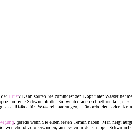
 der
Brust
? Dann sollten Sie zumindest den Kopf unter Wasser nehm
pe und eine Schwimmbrille. Sie werden auch schnell merken, dass da
g das Risiko für Wassereinlagerungen, Hämorrhoiden oder Kramp
wegung
, gerade wenn Sie einen festen Termin haben. Man neigt auf
ren Schweinehund zu überwinden, am besten in der Gruppe. Schwimm