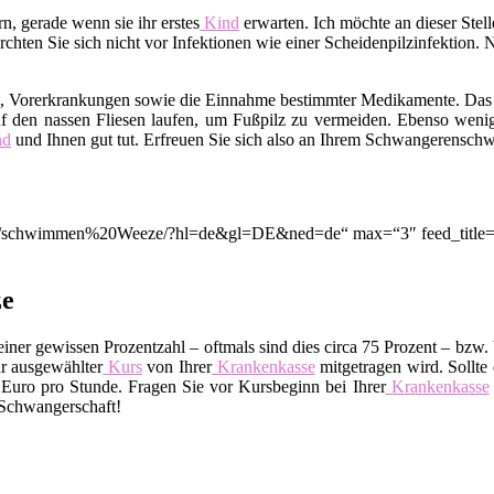
, gerade wenn sie ihr erstes
Kind
erwarten. Ich möchte an dieser Ste
hten Sie sich nicht vor Infektionen wie einer Scheidenpilzinfektion. 
m, Vorerkrankungen sowie die Einnahme bestimmter Medikamente. Das
f den nassen Fliesen laufen, um Fußpilz zu vermeiden. Ebenso wenig
nd
und Ihnen gut tut. Erfreuen Sie sich also an Ihrem Schwangerensc
ion/q/schwimmen%20Weeze/?hl=de&gl=DE&ned=de“ max=“3″ feed_title=
ze
ner gewissen Prozentzahl – oftmals sind dies circa 75 Prozent – bzw. 
r ausgewählter
Kurs
von Ihrer
Krankenkasse
mitgetragen wird. Sollte 
uro pro Stunde. Fragen Sie vor Kursbeginn bei Ihrer
Krankenkasse
 Schwangerschaft!