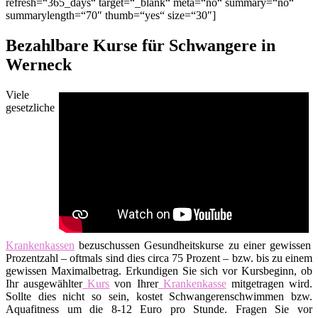
refresh=“365_days“ target=“_blank“ meta=“no“ summary=“no“
summarylength=“70″ thumb=“yes“ size=“30″]
Bezahlbare Kurse für Schwangere in
Werneck
Viele
gesetzliche
Krankenkassen
bezuschussen Gesundheitskurse zu einer gewissen
Prozentzahl – oftmals sind dies circa 75 Prozent – bzw. bis zu einem
gewissen Maximalbetrag. Erkundigen Sie sich vor Kursbeginn, ob
Ihr ausgewählter
Kurs
von Ihrer
Krankenkasse
mitgetragen wird.
Sollte dies nicht so sein, kostet Schwangerenschwimmen bzw.
Aquafitness um die 8-12 Euro pro Stunde. Fragen Sie vor