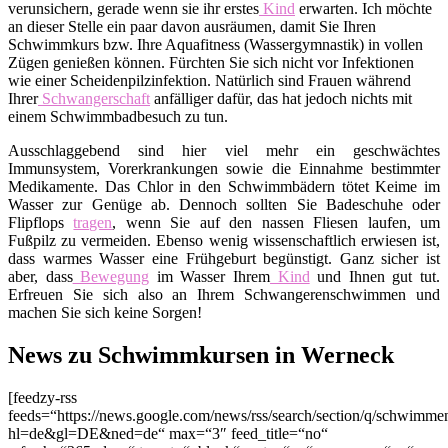
verunsichern, gerade wenn sie ihr erstes
Kind
erwarten. Ich möchte
an dieser Stelle ein paar davon ausräumen, damit Sie Ihren
Schwimmkurs bzw. Ihre Aquafitness (Wassergymnastik) in vollen
Zügen genießen können. Fürchten Sie sich nicht vor Infektionen
wie einer Scheidenpilzinfektion. Natürlich sind Frauen während
Ihrer
Schwangerschaft
anfälliger dafür, das hat jedoch nichts mit
einem Schwimmbadbesuch zu tun.
Ausschlaggebend sind hier viel mehr ein geschwächtes
Immunsystem, Vorerkrankungen sowie die Einnahme bestimmter
Medikamente. Das Chlor in den Schwimmbädern tötet Keime im
Wasser zur Genüge ab. Dennoch sollten Sie Badeschuhe oder
Flipflops
tragen
, wenn Sie auf den nassen Fliesen laufen, um
Fußpilz zu vermeiden. Ebenso wenig wissenschaftlich erwiesen ist,
dass warmes Wasser eine Frühgeburt begünstigt. Ganz sicher ist
aber, dass
Bewegung
im Wasser Ihrem
Kind
und Ihnen gut tut.
Erfreuen Sie sich also an Ihrem Schwangerenschwimmen und
machen Sie sich keine Sorgen!
News zu Schwimmkursen in Werneck
[feedzy-rss
feeds=“https://news.google.com/news/rss/search/section/q/schwim
hl=de&gl=DE&ned=de“ max=“3″ feed_title=“no“