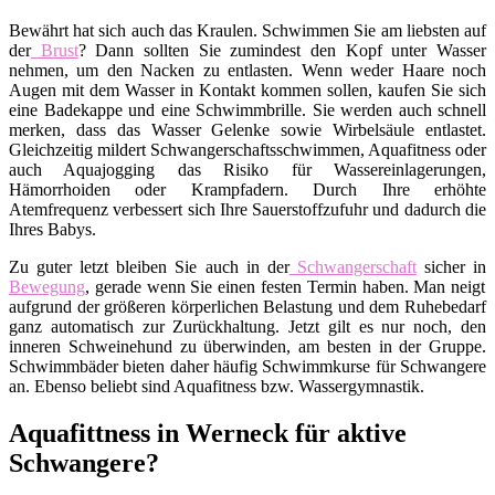
Bewährt hat sich auch das Kraulen. Schwimmen Sie am liebsten auf
der
Brust
? Dann sollten Sie zumindest den Kopf unter Wasser
nehmen, um den Nacken zu entlasten. Wenn weder Haare noch
Augen mit dem Wasser in Kontakt kommen sollen, kaufen Sie sich
eine Badekappe und eine Schwimmbrille. Sie werden auch schnell
merken, dass das Wasser Gelenke sowie Wirbelsäule entlastet.
Gleichzeitig mildert Schwangerschaftsschwimmen, Aquafitness oder
auch Aquajogging das Risiko für Wassereinlagerungen,
Hämorrhoiden oder Krampfadern. Durch Ihre erhöhte
Atemfrequenz verbessert sich Ihre Sauerstoffzufuhr und dadurch die
Ihres Babys.
Zu guter letzt bleiben Sie auch in der
Schwangerschaft
sicher in
Bewegung
, gerade wenn Sie einen festen Termin haben. Man neigt
aufgrund der größeren körperlichen Belastung und dem Ruhebedarf
ganz automatisch zur Zurückhaltung. Jetzt gilt es nur noch, den
inneren Schweinehund zu überwinden, am besten in der Gruppe.
Schwimmbäder bieten daher häufig Schwimmkurse für Schwangere
an. Ebenso beliebt sind Aquafitness bzw. Wassergymnastik.
Aquafittness in Werneck für aktive
Schwangere?