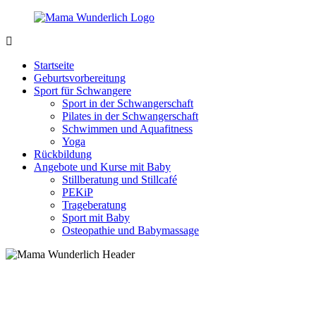
Zurück
zum
Inhalt
MamaWunderlich.de
Mutti
sein
Startseite
ist
Geburtsvorbereitung
wunderbar!
Sport für Schwangere
Sport in der Schwangerschaft
Pilates in der Schwangerschaft
Schwimmen und Aquafitness
Yoga
Rückbildung
Angebote und Kurse mit Baby
Stillberatung und Stillcafé
PEKiP
Trageberatung
Sport mit Baby
Osteopathie und Babymassage