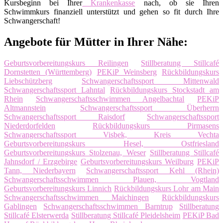
Kursbeginn bei Ihrer
Krankenkasse
nach, ob sie Ihren
Schwimmkurs finanziell unterstützt und gehen so fit durch Ihre
Schwangerschaft!
Angebote für Mütter in Ihrer Nähe:
Geburtsvorbereitungskurs Reilingen
Stillberatung Stillcafé
Dornstetten (Württemberg)
PEKiP Weinsberg
Rückbildungskurs
Liebschützberg
Schwangerschaftssport Mittenwald
Schwangerschaftssport Lahntal
Rückbildungskurs Stockstadt am
Rhein
Schwangerschaftsschwimmen Angelbachtal
PEKiP
Altmannstein
Schwangerschaftssport Überherrn
Schwangerschaftssport Raisdorf
Schwangerschaftssport
Niederdorfelden
Rückbildungskurs Pirmasens
Schwangerschaftssport Visbek, Kreis Vechta
Geburtsvorbereitungskurs Hesel, Ostfriesland
Geburtsvorbereitungskurs Stolzenau, Weser
Stillberatung Stillcafé
Jahnsdorf / Erzgebirge
Geburtsvorbereitungskurs Weilburg
PEKiP
Tann, Niederbayern
Schwangerschaftssport Kehl (Rhein)
Schwangerschaftsschwimmen Plauen, Vogtland
Geburtsvorbereitungskurs Linnich
Rückbildungskurs Lohr am Main
Schwangerschaftsschwimmen Maichingen
Rückbildungskurs
Gablingen
Schwangerschaftsschwimmen Barntrup
Stillberatung
Stillcafé Elsterwerda
Stillberatung Stillcafé Pleidelsheim
PEKiP Bad