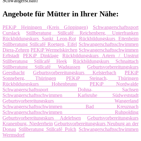
Schwangerschaft!
Angebote für Mütter in Ihrer Nähe:
PEKiP Heiningen (Kreis Göppingen)
Schwangerschaftssport
Curslack
Stillberatung Stillcafé Reichenberg, Unterfranken
Rückbildungskurs Sankt Leon-Rot
Rückbildungskurs Ettenheim
Stillberatung Stillcafé Roetgen, Eifel
Schwangerschaftsschwimmen
Diera-Zehren
PEKiP Wermelskirchen
Schwangerschaftsschwimmen
Erftstadt
PEKiP Dinklage
Rückbildungskurs Artern / Unstrut
Stillberatung Stillcafé Heek
Rückbildungskurs Schnaittach
Stillberatung Stillcafé Wadgassen
Geburtsvorbereitungskurs
Geesthacht
Geburtsvorbereitungskurs Kelsterbach
PEKiP
Sonneberg, Thüringen
PEKiP Steinach, Thüringen
Rückbildungskurs Hohenbrunn
PEKiP Nordwalde
Schwangerschaftssport Dohna, Sachsen
Schwangerschaftsschwimmen Karlsruhe Südweststadt
Geburtsvorbereitungskurs Wangerland
Schwangerschaftsschwimmen Bad Kreuznach
Schwangerschaftsschwimmen Ruhpolding
Geburtsvorbereitungskurs Adelebsen
Geburtsvorbereitungskurs
Kranenburg, Niederrhein
Geburtsvorbereitungskurs Neuburg an der
Donau
Stillberatung Stillcafé Polch
Schwangerschaftsschwimmen
Wermsdorf