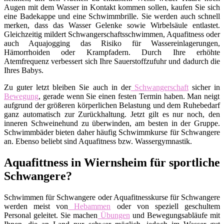
Augen mit dem Wasser in Kontakt kommen sollen, kaufen Sie sich
eine Badekappe und eine Schwimmbrille. Sie werden auch schnell
merken, dass das Wasser Gelenke sowie Wirbelsäule entlastet.
Gleichzeitig mildert Schwangerschaftsschwimmen, Aquafitness oder
auch Aquajogging das Risiko für Wassereinlagerungen,
Hämorrhoiden oder Krampfadern. Durch Ihre erhöhte
Atemfrequenz verbessert sich Ihre Sauerstoffzufuhr und dadurch die
Ihres Babys.
Zu guter letzt bleiben Sie auch in der
Schwangerschaft
sicher in
Bewegung
, gerade wenn Sie einen festen Termin haben. Man neigt
aufgrund der größeren körperlichen Belastung und dem Ruhebedarf
ganz automatisch zur Zurückhaltung. Jetzt gilt es nur noch, den
inneren Schweinehund zu überwinden, am besten in der Gruppe.
Schwimmbäder bieten daher häufig Schwimmkurse für Schwangere
an. Ebenso beliebt sind Aquafitness bzw. Wassergymnastik.
Aquafittness in Wiernsheim für sportliche
Schwangere?
Schwimmen für Schwangere oder Aquafitnesskurse für Schwangere
werden meist von
Hebammen
oder von speziell geschultem
Personal geleitet. Sie machen
Übungen
und Bewegungsabläufe mit