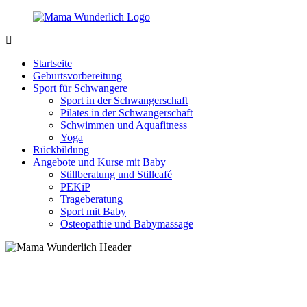
Zurück
zum
Inhalt
MamaWunderlich.de
Mutti
sein
Startseite
ist
Geburtsvorbereitung
wunderbar!
Sport für Schwangere
Sport in der Schwangerschaft
Pilates in der Schwangerschaft
Schwimmen und Aquafitness
Yoga
Rückbildung
Angebote und Kurse mit Baby
Stillberatung und Stillcafé
PEKiP
Trageberatung
Sport mit Baby
Osteopathie und Babymassage