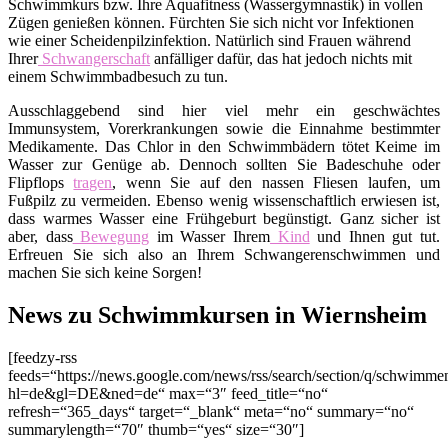
Schwimmkurs bzw. Ihre Aquafitness (Wassergymnastik) in vollen
Zügen genießen können. Fürchten Sie sich nicht vor Infektionen
wie einer Scheidenpilzinfektion. Natürlich sind Frauen während
Ihrer
Schwangerschaft
anfälliger dafür, das hat jedoch nichts mit
einem Schwimmbadbesuch zu tun.
Ausschlaggebend sind hier viel mehr ein geschwächtes
Immunsystem, Vorerkrankungen sowie die Einnahme bestimmter
Medikamente. Das Chlor in den Schwimmbädern tötet Keime im
Wasser zur Genüge ab. Dennoch sollten Sie Badeschuhe oder
Flipflops
tragen
, wenn Sie auf den nassen Fliesen laufen, um
Fußpilz zu vermeiden. Ebenso wenig wissenschaftlich erwiesen ist,
dass warmes Wasser eine Frühgeburt begünstigt. Ganz sicher ist
aber, dass
Bewegung
im Wasser Ihrem
Kind
und Ihnen gut tut.
Erfreuen Sie sich also an Ihrem Schwangerenschwimmen und
machen Sie sich keine Sorgen!
News zu Schwimmkursen in Wiernsheim
[feedzy-rss
feeds=“https://news.google.com/news/rss/search/section/q/schwim
hl=de&gl=DE&ned=de“ max=“3″ feed_title=“no“
refresh=“365_days“ target=“_blank“ meta=“no“ summary=“no“
summarylength=“70″ thumb=“yes“ size=“30″]