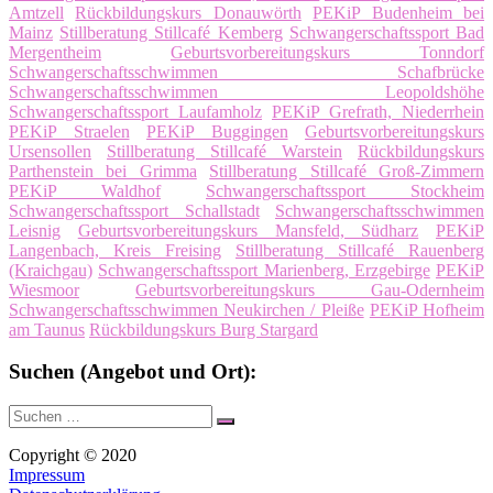
Amtzell
Rückbildungskurs Donauwörth
PEKiP Budenheim bei
Mainz
Stillberatung Stillcafé Kemberg
Schwangerschaftssport Bad
Mergentheim
Geburtsvorbereitungskurs Tonndorf
Schwangerschaftsschwimmen Schafbrücke
Schwangerschaftsschwimmen Leopoldshöhe
Schwangerschaftssport Laufamholz
PEKiP Grefrath, Niederrhein
PEKiP Straelen
PEKiP Buggingen
Geburtsvorbereitungskurs
Ursensollen
Stillberatung Stillcafé Warstein
Rückbildungskurs
Parthenstein bei Grimma
Stillberatung Stillcafé Groß-Zimmern
PEKiP Waldhof
Schwangerschaftssport Stockheim
Schwangerschaftssport Schallstadt
Schwangerschaftsschwimmen
Leisnig
Geburtsvorbereitungskurs Mansfeld, Südharz
PEKiP
Langenbach, Kreis Freising
Stillberatung Stillcafé Rauenberg
(Kraichgau)
Schwangerschaftssport Marienberg, Erzgebirge
PEKiP
Wiesmoor
Geburtsvorbereitungskurs Gau-Odernheim
Schwangerschaftsschwimmen Neukirchen / Pleiße
PEKiP Hofheim
am Taunus
Rückbildungskurs Burg Stargard
Suchen (Angebot und Ort):
Suche
Suchen
nach:
Copyright © 2020
Impressum