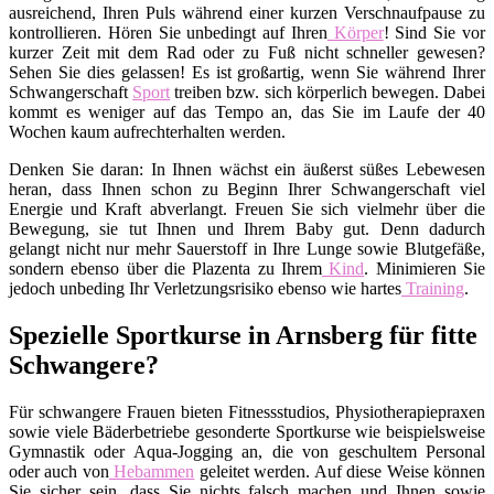
ausreichend, Ihren Puls während einer kurzen Verschnaufpause zu
kontrollieren. Hören Sie unbedingt auf Ihren
Körper
! Sind Sie vor
kurzer Zeit mit dem Rad oder zu Fuß nicht schneller gewesen?
Sehen Sie dies gelassen! Es ist großartig, wenn Sie während Ihrer
Schwangerschaft
Sport
treiben bzw. sich körperlich bewegen. Dabei
kommt es weniger auf das Tempo an, das Sie im Laufe der 40
Wochen kaum aufrechterhalten werden.
Denken Sie daran: In Ihnen wächst ein äußerst süßes Lebewesen
heran, dass Ihnen schon zu Beginn Ihrer Schwangerschaft viel
Energie und Kraft abverlangt. Freuen Sie sich vielmehr über die
Bewegung, sie tut Ihnen und Ihrem Baby gut. Denn dadurch
gelangt nicht nur mehr Sauerstoff in Ihre Lunge sowie Blutgefäße,
sondern ebenso über die Plazenta zu Ihrem
Kind
. Minimieren Sie
jedoch unbeding Ihr Verletzungsrisiko ebenso wie hartes
Training
.
Spezielle Sportkurse in Arnsberg für fitte
Schwangere?
Für schwangere Frauen bieten Fitnessstudios, Physiotherapiepraxen
sowie viele Bäderbetriebe gesonderte Sportkurse wie beispielsweise
Gymnastik oder Aqua-Jogging an, die von geschultem Personal
oder auch von
Hebammen
geleitet werden. Auf diese Weise können
Sie sicher sein, dass Sie nichts falsch machen und Ihnen sowie