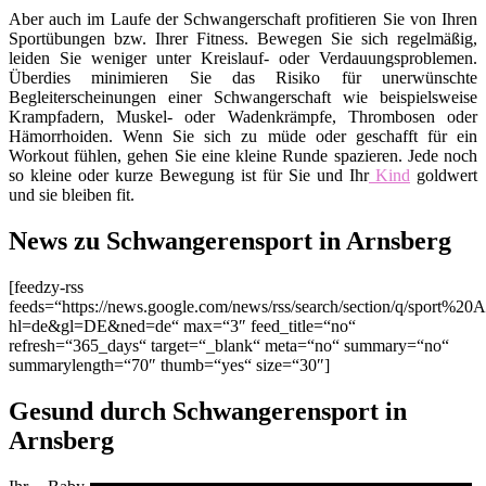
Aber auch im Laufe der Schwangerschaft profitieren Sie von Ihren
Sportübungen bzw. Ihrer Fitness. Bewegen Sie sich regelmäßig,
leiden Sie weniger unter Kreislauf- oder Verdauungsproblemen.
Überdies minimieren Sie das Risiko für unerwünschte
Begleiterscheinungen einer Schwangerschaft wie beispielsweise
Krampfadern, Muskel- oder Wadenkrämpfe, Thrombosen oder
Hämorrhoiden. Wenn Sie sich zu müde oder geschafft für ein
Workout fühlen, gehen Sie eine kleine Runde spazieren. Jede noch
so kleine oder kurze Bewegung ist für Sie und Ihr
Kind
goldwert
und sie bleiben fit.
News zu Schwangerensport in Arnsberg
[feedzy-rss
feeds=“https://news.google.com/news/rss/search/section/q/sport%20A
hl=de&gl=DE&ned=de“ max=“3″ feed_title=“no“
refresh=“365_days“ target=“_blank“ meta=“no“ summary=“no“
summarylength=“70″ thumb=“yes“ size=“30″]
Gesund durch Schwangerensport in
Arnsberg