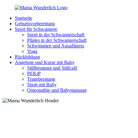
Zurück
zum
Startseite
Inhalt
MamaWunderlich.de
Mutti
Geburtsvorbereitung
sein
Sport für Schwangere
ist
Sport in der Schwangerschaft
wunderbar!
Pilates in der Schwangerschaft
Schwimmen und Aquafitness
Yoga
Rückbildung
Angebote und Kurse mit Baby
Stillberatung und Stillcafé
PEKiP
Trageberatung
Sport mit Baby
Osteopathie und Babymassage