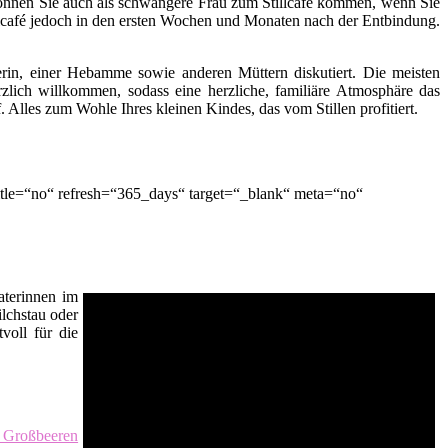
ch können Sie auch als schwangere Frau zum Stillcafé kommen, wenn Sie
lcafé jedoch in den ersten Wochen und Monaten nach der Entbindung.
terin, einer Hebamme sowie anderen Müttern diskutiert. Die meisten
zlich willkommen, sodass eine herzliche, familiäre Atmosphäre das
lles zum Wohle Ihres kleinen Kindes, das vom Stillen profitiert.
le=“no“ refresh=“365_days“ target=“_blank“ meta=“no“
raterinnen im
ilchstau oder
voll für die
 Großbeeren