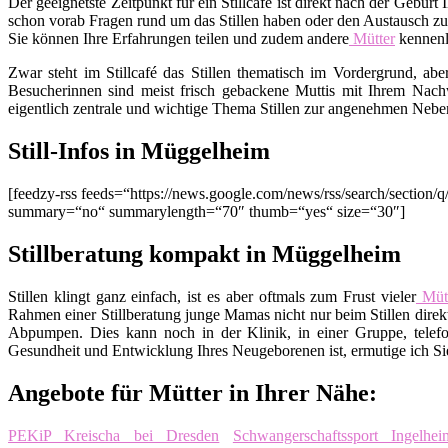
Der geeignetste Zeitpunkt für ein Stillcafé ist direkt nach der Gebu
schon vorab Fragen rund um das Stillen haben oder den Austausch zu
Sie können Ihre Erfahrungen teilen und zudem andere
Mütter
kennenl
Zwar steht im Stillcafé das Stillen thematisch im Vordergrund, ab
Besucherinnen sind meist frisch gebackene Muttis mit Ihrem Nachw
eigentlich zentrale und wichtige Thema Stillen zur angenehmen Nebe
Still-Infos in Müggelheim
[feedzy-rss feeds=“https://news.google.com/news/rss/search/sec
summary=“no“ summarylength=“70″ thumb=“yes“ size=“30″]
Stillberatung kompakt in Müggelheim
Stillen klingt ganz einfach, ist es aber oftmals zum Frust vieler
Mütt
Rahmen einer Stillberatung junge Mamas nicht nur beim Stillen direkt
Abpumpen. Dies kann noch in der Klinik, in einer Gruppe, telefo
Gesundheit und Entwicklung Ihres Neugeborenen ist, ermutige ich Sie,
Angebote für Mütter in Ihrer Nähe:
PEKiP Kreischa bei Dresden
Schwangerschaftssport Ingelh