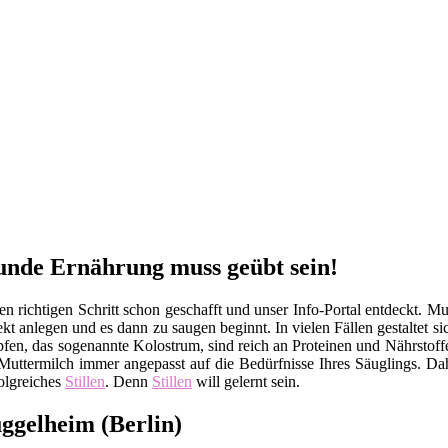
sunde Ernährung muss geübt sein!
richtigen Schritt schon geschafft und unser Info-Portal entdeckt. Mut
kt anlegen und es dann zu saugen beginnt. In vielen Fällen gestaltet s
ropfen, das sogenannte Kolostrum, sind reich an Proteinen und Nährsto
uttermilch immer angepasst auf die Bedürfnisse Ihres Säuglings. Dah
olgreiches
Stillen
. Denn
Stillen
will gelernt sein.
ggelheim (Berlin)