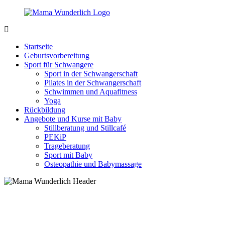
Zurück
zum
Inhalt
MamaWunderlich.de
Mutti
sein
Startseite
ist
Geburtsvorbereitung
wunderbar!
Sport für Schwangere
Sport in der Schwangerschaft
Pilates in der Schwangerschaft
Schwimmen und Aquafitness
Yoga
Rückbildung
Angebote und Kurse mit Baby
Stillberatung und Stillcafé
PEKiP
Trageberatung
Sport mit Baby
Osteopathie und Babymassage