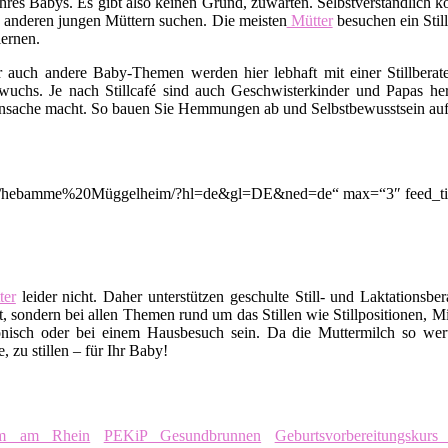
rt Ihres Babys. Es gibt also keinen Grund, zuwarten. Selbstverständli
 anderen jungen Müttern suchen. Die meisten
Mütter
besuchen ein Stil
ernen.
er auch andere Baby-Themen werden hier lebhaft mit einer Stillbera
uchs. Je nach Stillcafé sind auch Geschwisterkinder und Papas her
nsache macht. So bauen Sie Hemmungen ab und Selbstbewusstsein auf. A
tion/q/hebamme%20Müggelheim/?hl=de&gl=DE&ned=de“ max=“3″ feed_tit
er
leider nicht. Daher unterstützen geschulte Still- und Laktationsbe
, sondern bei allen Themen rund um das Stillen wie Stillpositionen, M
nisch oder bei einem Hausbesuch sein. Da die Muttermilch so wert
 zu stillen – für Ihr Baby!
eim am Rhein
PEKiP Gesundbrunnen
Geburtsvorbereitungskurs