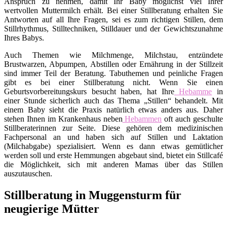
Anspruch zu nehmen, damit Ihr Baby möglichst viel Ihrer
wertvollen Muttermilch erhält. Bei einer Stillberatung erhalten Sie
Antworten auf all Ihre Fragen, sei es zum richtigen Stillen, dem
Stillrhythmus, Stilltechniken, Stilldauer und der Gewichtszunahme
Ihres Babys.
Auch Themen wie Milchmenge, Milchstau, entzündete
Brustwarzen, Abpumpen, Abstillen oder Ernährung in der Stillzeit
sind immer Teil der Beratung. Tabuthemen und peinliche Fragen
gibt es bei einer Stillberatung nicht. Wenn Sie einen
Geburtsvorbereitungskurs besucht haben, hat Ihre
Hebamme
in
einer Stunde sicherlich auch das Thema „Stillen“ behandelt. Mit
einem Baby sieht die Praxis natürlich etwas anders aus. Daher
stehen Ihnen im Krankenhaus neben
Hebammen
oft auch geschulte
Stillberaterinnen zur Seite. Diese gehören dem medizinischen
Fachpersonal an und haben sich auf Stillen und Laktation
(Milchabgabe) spezialisiert. Wenn es dann etwas gemütlicher
werden soll und erste Hemmungen abgebaut sind, bietet ein Stillcafé
die Möglichkeit, sich mit anderen Mamas über das Stillen
auszutauschen.
Stillberatung in Muggensturm für
neugierige Mütter