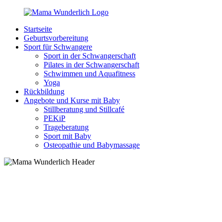
Zurück
zum
Startseite
Inhalt
MamaWunderlich.de
Mutti
Geburtsvorbereitung
sein
Sport für Schwangere
ist
Sport in der Schwangerschaft
wunderbar!
Pilates in der Schwangerschaft
Schwimmen und Aquafitness
Yoga
Rückbildung
Angebote und Kurse mit Baby
Stillberatung und Stillcafé
PEKiP
Trageberatung
Sport mit Baby
Osteopathie und Babymassage