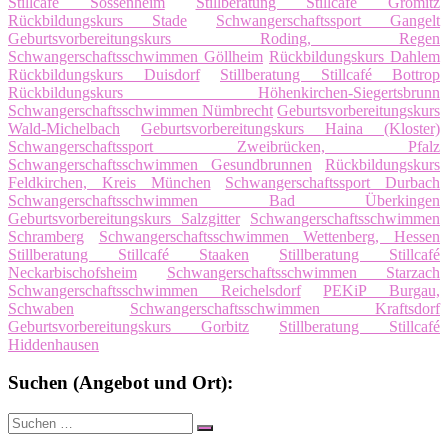
Stillcafé Sossenheim
Stillberatung Stillcafé Grömitz
Rückbildungskurs Stade
Schwangerschaftssport Gangelt
Geburtsvorbereitungskurs Roding, Regen
Schwangerschaftsschwimmen Göllheim
Rückbildungskurs Dahlem
Rückbildungskurs Duisdorf
Stillberatung Stillcafé Bottrop
Rückbildungskurs Höhenkirchen-Siegertsbrunn
Schwangerschaftsschwimmen Nümbrecht
Geburtsvorbereitungskurs
Wald-Michelbach
Geburtsvorbereitungskurs Haina (Kloster)
Schwangerschaftssport Zweibrücken, Pfalz
Schwangerschaftsschwimmen Gesundbrunnen
Rückbildungskurs
Feldkirchen, Kreis München
Schwangerschaftssport Durbach
Schwangerschaftsschwimmen Bad Überkingen
Geburtsvorbereitungskurs Salzgitter
Schwangerschaftsschwimmen
Schramberg
Schwangerschaftsschwimmen Wettenberg, Hessen
Stillberatung Stillcafé Staaken
Stillberatung Stillcafé
Neckarbischofsheim
Schwangerschaftsschwimmen Starzach
Schwangerschaftsschwimmen Reichelsdorf
PEKiP Burgau,
Schwaben
Schwangerschaftsschwimmen Kraftsdorf
Geburtsvorbereitungskurs Gorbitz
Stillberatung Stillcafé
Hiddenhausen
Suchen (Angebot und Ort):
Suche
Suchen
nach: