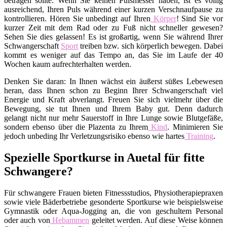
betragen sollte. Wenn Sie keinen Pulsmesser haben, ist es völlig
ausreichend, Ihren Puls während einer kurzen Verschnaufpause zu
kontrollieren. Hören Sie unbedingt auf Ihren
Körper
! Sind Sie vor
kurzer Zeit mit dem Rad oder zu Fuß nicht schneller gewesen?
Sehen Sie dies gelassen! Es ist großartig, wenn Sie während Ihrer
Schwangerschaft
Sport
treiben bzw. sich körperlich bewegen. Dabei
kommt es weniger auf das Tempo an, das Sie im Laufe der 40
Wochen kaum aufrechterhalten werden.
Denken Sie daran: In Ihnen wächst ein äußerst süßes Lebewesen
heran, dass Ihnen schon zu Beginn Ihrer Schwangerschaft viel
Energie und Kraft abverlangt. Freuen Sie sich vielmehr über die
Bewegung, sie tut Ihnen und Ihrem Baby gut. Denn dadurch
gelangt nicht nur mehr Sauerstoff in Ihre Lunge sowie Blutgefäße,
sondern ebenso über die Plazenta zu Ihrem
Kind
. Minimieren Sie
jedoch unbeding Ihr Verletzungsrisiko ebenso wie hartes
Training
.
Spezielle Sportkurse in Auetal für fitte
Schwangere?
Für schwangere Frauen bieten Fitnessstudios, Physiotherapiepraxen
sowie viele Bäderbetriebe gesonderte Sportkurse wie beispielsweise
Gymnastik oder Aqua-Jogging an, die von geschultem Personal
oder auch von
Hebammen
geleitet werden. Auf diese Weise können