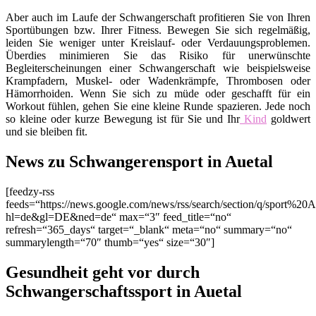
Aber auch im Laufe der Schwangerschaft profitieren Sie von Ihren
Sportübungen bzw. Ihrer Fitness. Bewegen Sie sich regelmäßig,
leiden Sie weniger unter Kreislauf- oder Verdauungsproblemen.
Überdies minimieren Sie das Risiko für unerwünschte
Begleiterscheinungen einer Schwangerschaft wie beispielsweise
Krampfadern, Muskel- oder Wadenkrämpfe, Thrombosen oder
Hämorrhoiden. Wenn Sie sich zu müde oder geschafft für ein
Workout fühlen, gehen Sie eine kleine Runde spazieren. Jede noch
so kleine oder kurze Bewegung ist für Sie und Ihr
Kind
goldwert
und sie bleiben fit.
News zu Schwangerensport in Auetal
[feedzy-rss
feeds=“https://news.google.com/news/rss/search/section/q/sport%20A
hl=de&gl=DE&ned=de“ max=“3″ feed_title=“no“
refresh=“365_days“ target=“_blank“ meta=“no“ summary=“no“
summarylength=“70″ thumb=“yes“ size=“30″]
Gesundheit geht vor durch
Schwangerschaftssport in Auetal