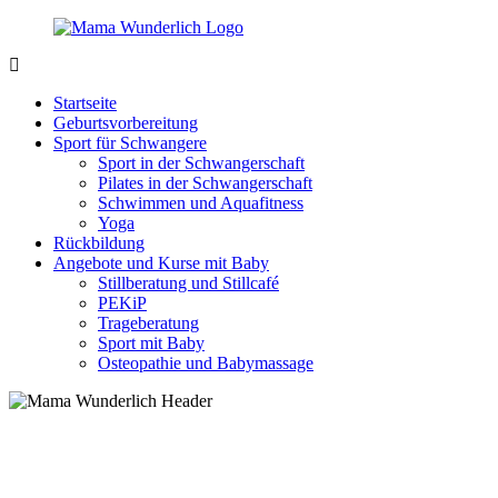
Zurück
zum
Inhalt
MamaWunderlich.de
Mutti
sein
Startseite
ist
Geburtsvorbereitung
wunderbar!
Sport für Schwangere
Sport in der Schwangerschaft
Pilates in der Schwangerschaft
Schwimmen und Aquafitness
Yoga
Rückbildung
Angebote und Kurse mit Baby
Stillberatung und Stillcafé
PEKiP
Trageberatung
Sport mit Baby
Osteopathie und Babymassage