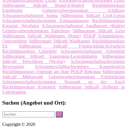
Schwangerschaftssport Lurup
Schwangerschaftsschwimmen Lehre
Stillberatung Stillcafé Brand-Erbisdorf
Rückbildungskurs
Eigeltingen
Geburtsvorbereitungskurs Schilksee
Schwangerschaftssport Sontra
Stillberatung Stillcafé Groß-Gerau
Schwangerschaftsschwimmen Erdmannhausen
Rückbildungskurs
Kreuztal, Westfalen
Schwangerschaftssport Sandhausen (Baden)
Geburtsvorbereitungskurs Paderborn
Stillberatung Stillcafé Geist
Stillberatung Stillcafé Waiblingen (Rems)
PEKiP Schmiedeberg,
Osterzgebirge
Stillberatung Stillcafé Waldkappel
Rückbildungskurs
Eil
Stillberatung Stillcafé Friedrichshain-Kreuzberg
Rückbildungskurs Grünsfeld
Schwangerschaftssport Scheinfeld
Stillberatung Stillcafé Eggenstein-Leopoldshafen
Stillberatung
Stillcafé Hirschhorn (Neckar)
Schwangerschaftsschwimmen
Beverungen
Schwangerschaftsschwimmen Kappelrodeck
Rückbildungskurs Osterode am Harz
PEKiP Birkenau
Stillberatung
Stillcafé Mittenwald
Geburtsvorbereitungskurs Friedrichroda
Schwangerschaftsschwimmen Neustadt an der Aisch
Rückbildungskurs Köpenick
Stillberatung Stillcafé Hofheim in
Unterfranken
Suchen (Angebot und Ort):
Suche
Suchen
nach:
Copyright © 2020