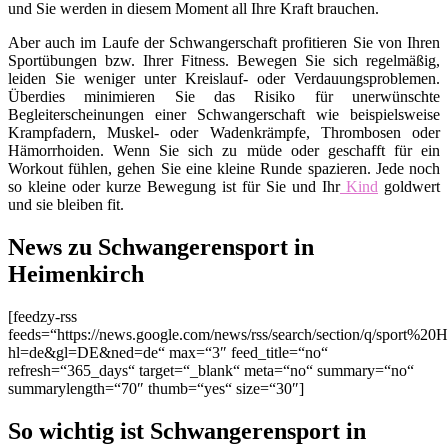
und Sie werden in diesem Moment all Ihre Kraft brauchen.
Aber auch im Laufe der Schwangerschaft profitieren Sie von Ihren
Sportübungen bzw. Ihrer Fitness. Bewegen Sie sich regelmäßig,
leiden Sie weniger unter Kreislauf- oder Verdauungsproblemen.
Überdies minimieren Sie das Risiko für unerwünschte
Begleiterscheinungen einer Schwangerschaft wie beispielsweise
Krampfadern, Muskel- oder Wadenkrämpfe, Thrombosen oder
Hämorrhoiden. Wenn Sie sich zu müde oder geschafft für ein
Workout fühlen, gehen Sie eine kleine Runde spazieren. Jede noch
so kleine oder kurze Bewegung ist für Sie und Ihr
Kind
goldwert
und sie bleiben fit.
News zu Schwangerensport in
Heimenkirch
[feedzy-rss
feeds=“https://news.google.com/news/rss/search/section/q/sport%20
hl=de&gl=DE&ned=de“ max=“3″ feed_title=“no“
refresh=“365_days“ target=“_blank“ meta=“no“ summary=“no“
summarylength=“70″ thumb=“yes“ size=“30″]
So wichtig ist Schwangerensport in