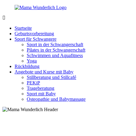
Zurück
zum
Inhalt
MamaWunderlich.de
Mutti
sein
Startseite
ist
Geburtsvorbereitung
wunderbar!
Sport für Schwangere
Sport in der Schwangerschaft
Pilates in der Schwangerschaft
Schwimmen und Aquafitness
Yoga
Rückbildung
Angebote und Kurse mit Baby
Stillberatung und Stillcafé
PEKiP
Trageberatung
Sport mit Baby
Osteopathie und Babymassage