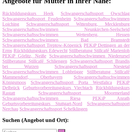
Angebote für Mütter in Ihrer Nähe:
Rückbildungskurs Heek
Schwangerschaftssport Owschlag
Schwangerschaftssport Feudenheim
Schwangerschaftsschwimmen
Loiching
Schwangerschaftssport Wittenburg, Mecklenburg
Schwangerschaftsschwimmen Neunkirchen-Seelscheid
Schwangerschaftsschwimmen Wettenberg, Hessen
Schwangerschaftsschwimmen Bad Bramstedt
Schwangerschaftssport Treptow-Köpenick
PEKiP Dettingen an der
Erms
Rückbildungskurs Edewecht
Stillberatung Stillcafé Marienloh
PEKiP Görlitz, Neiße
Schwangerschaftsschwimmen Niederursel
Stillberatung Stillcafé Schliengen
Schwangerschaftssport Brandis
bei Wurzen
Schwangerschaftssport Niestetal
Schwangerschaftsschwimmen Lohbrügge
Stillberatung Stillcafé
Mammendorf, Oberbayern
Schwangerschaftsschwimmen
Königsmoos
Schwangerschaftssport Porta Westfalica
PEKiP
Delbrück
Geburtsvorbereitungskurs Viechtach
Rückbildungskurs
Rastatt
Schwangerschaftssport Moormerland
Schwangerschaftsschwimmen Riesa
PEKiP Anrath
Geburtsvorbereitungskurs Stuttgart-Nord
Schwangerschaftssport
Nerchau
Schwangerschaftssport Schelklingen
Suchen (Angebot und Ort):
Suche
Suchen