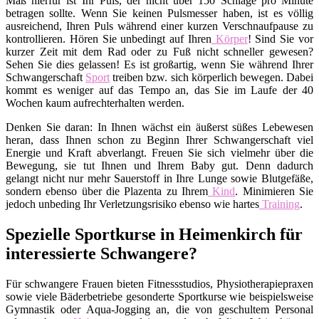
Maß hierfür ist Ihr Puls, der nicht über 150 Schläge pro Minute
betragen sollte. Wenn Sie keinen Pulsmesser haben, ist es völlig
ausreichend, Ihren Puls während einer kurzen Verschnaufpause zu
kontrollieren. Hören Sie unbedingt auf Ihren
Körper
! Sind Sie vor
kurzer Zeit mit dem Rad oder zu Fuß nicht schneller gewesen?
Sehen Sie dies gelassen! Es ist großartig, wenn Sie während Ihrer
Schwangerschaft
Sport
treiben bzw. sich körperlich bewegen. Dabei
kommt es weniger auf das Tempo an, das Sie im Laufe der 40
Wochen kaum aufrechterhalten werden.
Denken Sie daran: In Ihnen wächst ein äußerst süßes Lebewesen
heran, dass Ihnen schon zu Beginn Ihrer Schwangerschaft viel
Energie und Kraft abverlangt. Freuen Sie sich vielmehr über die
Bewegung, sie tut Ihnen und Ihrem Baby gut. Denn dadurch
gelangt nicht nur mehr Sauerstoff in Ihre Lunge sowie Blutgefäße,
sondern ebenso über die Plazenta zu Ihrem
Kind
. Minimieren Sie
jedoch unbeding Ihr Verletzungsrisiko ebenso wie hartes
Training
.
Spezielle Sportkurse in Heimenkirch für
interessierte Schwangere?
Für schwangere Frauen bieten Fitnessstudios, Physiotherapiepraxen
sowie viele Bäderbetriebe gesonderte Sportkurse wie beispielsweise
Gymnastik oder Aqua-Jogging an, die von geschultem Personal