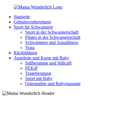
Zurück
zum
Startseite
Inhalt
MamaWunderlich.de
Mutti
Geburtsvorbereitung
sein
Sport für Schwangere
ist
Sport in der Schwangerschaft
wunderbar!
Pilates in der Schwangerschaft
Schwimmen und Aquafitness
Yoga
Rückbildung
Angebote und Kurse mit Baby
Stillberatung und Stillcafé
PEKiP
Trageberatung
Sport mit Baby
Osteopathie und Babymassage