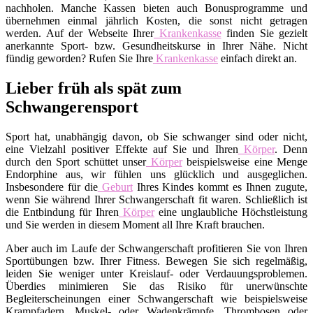
nachholen. Manche Kassen bieten auch Bonusprogramme und
übernehmen einmal jährlich Kosten, die sonst nicht getragen
werden. Auf der Webseite Ihrer
Krankenkasse
finden Sie gezielt
anerkannte Sport- bzw. Gesundheitskurse in Ihrer Nähe. Nicht
fündig geworden? Rufen Sie Ihre
Krankenkasse
einfach direkt an.
Lieber früh als spät zum
Schwangerensport
Sport hat, unabhängig davon, ob Sie schwanger sind oder nicht,
eine Vielzahl positiver Effekte auf Sie und Ihren
Körper
. Denn
durch den Sport schüttet unser
Körper
beispielsweise eine Menge
Endorphine aus, wir fühlen uns glücklich und ausgeglichen.
Insbesondere für die
Geburt
Ihres Kindes kommt es Ihnen zugute,
wenn Sie während Ihrer Schwangerschaft fit waren. Schließlich ist
die Entbindung für Ihren
Körper
eine unglaubliche Höchstleistung
und Sie werden in diesem Moment all Ihre Kraft brauchen.
Aber auch im Laufe der Schwangerschaft profitieren Sie von Ihren
Sportübungen bzw. Ihrer Fitness. Bewegen Sie sich regelmäßig,
leiden Sie weniger unter Kreislauf- oder Verdauungsproblemen.
Überdies minimieren Sie das Risiko für unerwünschte
Begleiterscheinungen einer Schwangerschaft wie beispielsweise
Krampfadern, Muskel- oder Wadenkrämpfe, Thrombosen oder