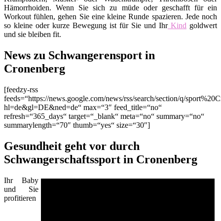
Hämorrhoiden. Wenn Sie sich zu müde oder geschafft für ein
Workout fühlen, gehen Sie eine kleine Runde spazieren. Jede noch
so kleine oder kurze Bewegung ist für Sie und Ihr
Kind
goldwert
und sie bleiben fit.
News zu Schwangerensport in
Cronenberg
[feedzy-rss
feeds=“https://news.google.com/news/rss/search/section/q/sport%20
hl=de&gl=DE&ned=de“ max=“3″ feed_title=“no“
refresh=“365_days“ target=“_blank“ meta=“no“ summary=“no“
summarylength=“70″ thumb=“yes“ size=“30″]
Gesundheit geht vor durch
Schwangerschaftssport in Cronenberg
Ihr Baby
und Sie
profitieren