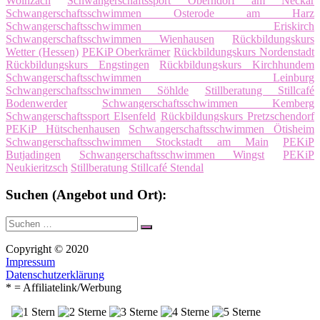
Wolnzach
Schwangerschaftssport Oberndorf am Neckar
Schwangerschaftsschwimmen Osterode am Harz
Schwangerschaftsschwimmen Eriskirch
Schwangerschaftsschwimmen Wienhausen
Rückbildungskurs
Wetter (Hessen)
PEKiP Oberkrämer
Rückbildungskurs Nordenstadt
Rückbildungskurs Engstingen
Rückbildungskurs Kirchhundem
Schwangerschaftsschwimmen Leinburg
Schwangerschaftsschwimmen Söhlde
Stillberatung Stillcafé
Bodenwerder
Schwangerschaftsschwimmen Kemberg
Schwangerschaftssport Elsenfeld
Rückbildungskurs Pretzschendorf
PEKiP Hütschenhausen
Schwangerschaftsschwimmen Ötisheim
Schwangerschaftsschwimmen Stockstadt am Main
PEKiP
Butjadingen
Schwangerschaftsschwimmen Wingst
PEKiP
Neukieritzsch
Stillberatung Stillcafé Stendal
Suchen (Angebot und Ort):
Suche
Suchen
nach:
Copyright © 2020
Impressum
Datenschutzerklärung
* = Affiliatelink/Werbung