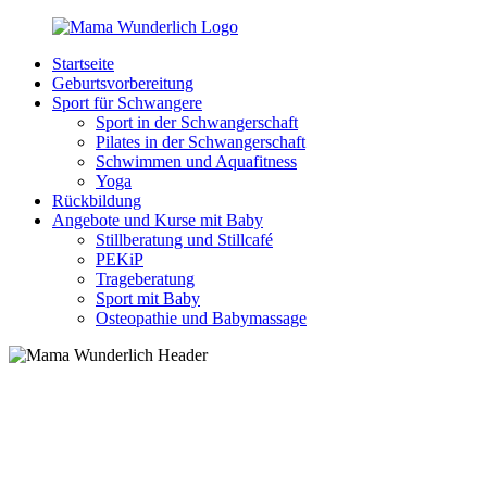
Zurück
zum
Startseite
Inhalt
MamaWunderlich.de
Mutti
Geburtsvorbereitung
sein
Sport für Schwangere
ist
Sport in der Schwangerschaft
wunderbar!
Pilates in der Schwangerschaft
Schwimmen und Aquafitness
Yoga
Rückbildung
Angebote und Kurse mit Baby
Stillberatung und Stillcafé
PEKiP
Trageberatung
Sport mit Baby
Osteopathie und Babymassage