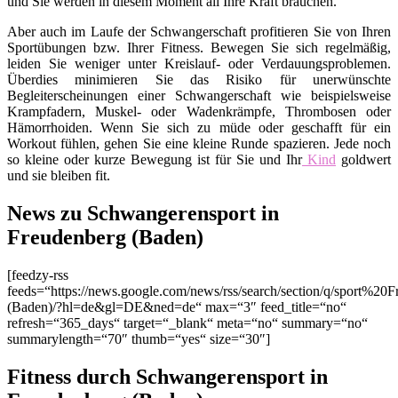
und Sie werden in diesem Moment all Ihre Kraft brauchen.
Aber auch im Laufe der Schwangerschaft profitieren Sie von Ihren
Sportübungen bzw. Ihrer Fitness. Bewegen Sie sich regelmäßig,
leiden Sie weniger unter Kreislauf- oder Verdauungsproblemen.
Überdies minimieren Sie das Risiko für unerwünschte
Begleiterscheinungen einer Schwangerschaft wie beispielsweise
Krampfadern, Muskel- oder Wadenkrämpfe, Thrombosen oder
Hämorrhoiden. Wenn Sie sich zu müde oder geschafft für ein
Workout fühlen, gehen Sie eine kleine Runde spazieren. Jede noch
so kleine oder kurze Bewegung ist für Sie und Ihr
Kind
goldwert
und sie bleiben fit.
News zu Schwangerensport in
Freudenberg (Baden)
[feedzy-rss
feeds=“https://news.google.com/news/rss/search/section/q/sport%20
(Baden)/?hl=de&gl=DE&ned=de“ max=“3″ feed_title=“no“
refresh=“365_days“ target=“_blank“ meta=“no“ summary=“no“
summarylength=“70″ thumb=“yes“ size=“30″]
Fitness durch Schwangerensport in