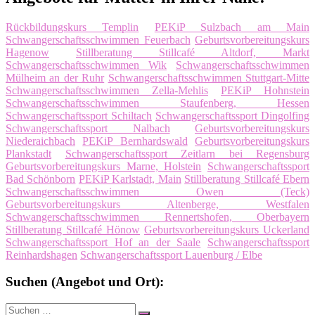
Rückbildungskurs Templin
PEKiP Sulzbach am Main
Schwangerschaftsschwimmen Feuerbach
Geburtsvorbereitungskurs
Hagenow
Stillberatung Stillcafé Altdorf, Markt
Schwangerschaftsschwimmen Wik
Schwangerschaftsschwimmen
Mülheim an der Ruhr
Schwangerschaftsschwimmen Stuttgart-Mitte
Schwangerschaftsschwimmen Zella-Mehlis
PEKiP Hohnstein
Schwangerschaftsschwimmen Staufenberg, Hessen
Schwangerschaftssport Schiltach
Schwangerschaftssport Dingolfing
Schwangerschaftssport Nalbach
Geburtsvorbereitungskurs
Niederaichbach
PEKiP Bernhardswald
Geburtsvorbereitungskurs
Plankstadt
Schwangerschaftssport Zeitlarn bei Regensburg
Geburtsvorbereitungskurs Marne, Holstein
Schwangerschaftssport
Bad Schönborn
PEKiP Karlstadt, Main
Stillberatung Stillcafé Ebern
Schwangerschaftsschwimmen Owen (Teck)
Geburtsvorbereitungskurs Altenberge, Westfalen
Schwangerschaftsschwimmen Rennertshofen, Oberbayern
Stillberatung Stillcafé Hönow
Geburtsvorbereitungskurs Uckerland
Schwangerschaftssport Hof an der Saale
Schwangerschaftssport
Reinhardshagen
Schwangerschaftssport Lauenburg / Elbe
Suchen (Angebot und Ort):
Suche