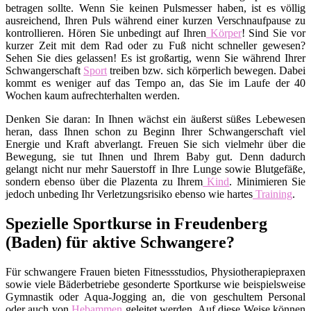
betragen sollte. Wenn Sie keinen Pulsmesser haben, ist es völlig
ausreichend, Ihren Puls während einer kurzen Verschnaufpause zu
kontrollieren. Hören Sie unbedingt auf Ihren
Körper
! Sind Sie vor
kurzer Zeit mit dem Rad oder zu Fuß nicht schneller gewesen?
Sehen Sie dies gelassen! Es ist großartig, wenn Sie während Ihrer
Schwangerschaft
Sport
treiben bzw. sich körperlich bewegen. Dabei
kommt es weniger auf das Tempo an, das Sie im Laufe der 40
Wochen kaum aufrechterhalten werden.
Denken Sie daran: In Ihnen wächst ein äußerst süßes Lebewesen
heran, dass Ihnen schon zu Beginn Ihrer Schwangerschaft viel
Energie und Kraft abverlangt. Freuen Sie sich vielmehr über die
Bewegung, sie tut Ihnen und Ihrem Baby gut. Denn dadurch
gelangt nicht nur mehr Sauerstoff in Ihre Lunge sowie Blutgefäße,
sondern ebenso über die Plazenta zu Ihrem
Kind
. Minimieren Sie
jedoch unbeding Ihr Verletzungsrisiko ebenso wie hartes
Training
.
Spezielle Sportkurse in Freudenberg
(Baden) für aktive Schwangere?
Für schwangere Frauen bieten Fitnessstudios, Physiotherapiepraxen
sowie viele Bäderbetriebe gesonderte Sportkurse wie beispielsweise
Gymnastik oder Aqua-Jogging an, die von geschultem Personal
oder auch von
Hebammen
geleitet werden. Auf diese Weise können