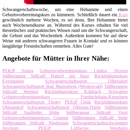
Schwangerschaftswoche, um eine Hebamme und einen
Geburtsvorbereitungskurs zu kümmern. Schließlich dauert ein
Kurs
gewöhnlich mehrere Wochen, es sei denn, Ihre Hebamme bietet
auch Wochenendkurse an. Während des Kurses erhalten Sie viel
theoretisches und praktisches Wissen rund um die Schwangerschaft,
die Geburt und das Wochenbett. Außerdem kommen Sie auf diese
Weise mit anderen schwangeren Frauen in Kontakt und es können
langjährige Freundschaften entstehen. Alles Gute!
Angebote für Mütter in Ihrer Nähe:
PEKiP Sontra
Geburtsvorbereitungskurs Linden, Hessen
Stillberatung Stillcafé Hattorf am Harz
Rückbildungskurs
Evershagen
Schwangerschaftssport Olbersdorf
Schwangerschaftssport Bad Marienberg (Westerwald)
Stillberatung
Stillcafé Wersten
Rückbildungskurs Kühbach, Schwaben
Geburtsvorbereitungskurs Friedrichshain-Kreuzberg
Schwangerschaftssport Tholey
PEKiP Göda
Rückbildungskurs
Oberaudorf
Schwangerschaftssport Ölbronn-Dürrn
Stillberatung
Stillcafé Saalfelder Höhe
Stillberatung Stillcafé Vorst
Geburtsvorbereitungskurs Gransee
Stillberatung Stillcafé Stuhr
Stillberatung Stillcafé Niederaula
Schwangerschaftsschwimmen
Stockum
PEKiP Lübbecke, Westfalen