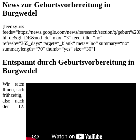
News zur Geburtsvorbereitung in
Burgwedel
[feedzy-rss
feeds=“https://news.google.com/news/rss/search/section/q/geburt%2
hl=de&gl=DE&ned=de“ max=“3″ feed_title=“no“
refresh=“365_days“ target=“_blank“ meta=“no“ summary=“no“
summarylength=“70″ thumb=“yes“ size=“30″]
Entspannt durch Geburtsvorbereitung in
Burgwedel
Wir raten
Ihnen, sich
frühzeitig,
also nach
der 12.