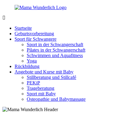
Zurück
zum
Inhalt
MamaWunderlich.de
Mutti
sein
Startseite
ist
Geburtsvorbereitung
wunderbar!
Sport für Schwangere
Sport in der Schwangerschaft
Pilates in der Schwangerschaft
Schwimmen und Aquafitness
Yoga
Rückbildung
Angebote und Kurse mit Baby
Stillberatung und Stillcafé
PEKiP
Trageberatung
Sport mit Baby
Osteopathie und Babymassage