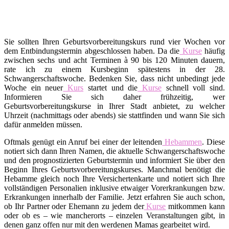
Sie sollten Ihren Geburtsvorbereitungskurs rund vier Wochen vor
dem Entbindungstermin abgeschlossen haben. Da die
Kurse
häufig
zwischen sechs und acht Terminen à 90 bis 120 Minuten dauern,
rate ich zu einem Kursbeginn spätestens in der 28.
Schwangerschaftswoche. Bedenken Sie, dass nicht unbedingt jede
Woche ein neuer
Kurs
startet und die
Kurse
schnell voll sind.
Informieren Sie sich daher frühzeitig, wer
Geburtsvorbereitungskurse in Ihrer Stadt anbietet, zu welcher
Uhrzeit (nachmittags oder abends) sie stattfinden und wann Sie sich
dafür anmelden müssen.
Oftmals genügt ein Anruf bei einer der leitenden
Hebammen
. Diese
notiert sich dann Ihren Namen, die aktuelle Schwangerschaftswoche
und den prognostizierten Geburtstermin und informiert Sie über den
Beginn Ihres Geburtsvorbereitungskurses. Manchmal benötigt die
Hebamme gleich noch Ihre Versichertenkarte und notiert sich Ihre
vollständigen Personalien inklusive etwaiger Vorerkrankungen bzw.
Erkrankungen innerhalb der Familie. Jetzt erfahren Sie auch schon,
ob Ihr Partner oder Ehemann zu jedem der
Kurse
mitkommen kann
oder ob es – wie mancherorts – einzelen Veranstaltungen gibt, in
denen ganz offen nur mit den werdenen Mamas gearbeitet wird.