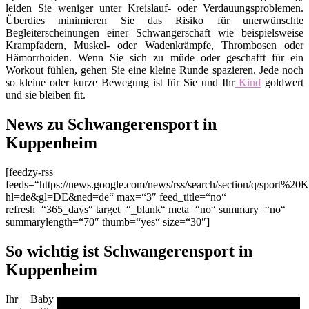
leiden Sie weniger unter Kreislauf- oder Verdauungsproblemen.
Überdies minimieren Sie das Risiko für unerwünschte
Begleiterscheinungen einer Schwangerschaft wie beispielsweise
Krampfadern, Muskel- oder Wadenkrämpfe, Thrombosen oder
Hämorrhoiden. Wenn Sie sich zu müde oder geschafft für ein
Workout fühlen, gehen Sie eine kleine Runde spazieren. Jede noch
so kleine oder kurze Bewegung ist für Sie und Ihr
Kind
goldwert
und sie bleiben fit.
News zu Schwangerensport in
Kuppenheim
[feedzy-rss
feeds=“https://news.google.com/news/rss/search/section/q/sport%20
hl=de&gl=DE&ned=de“ max=“3″ feed_title=“no“
refresh=“365_days“ target=“_blank“ meta=“no“ summary=“no“
summarylength=“70″ thumb=“yes“ size=“30″]
So wichtig ist Schwangerensport in
Kuppenheim
Ihr Baby