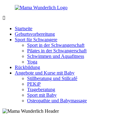
Zurück
zum
Inhalt
MamaWunderlich.de
Mutti
sein
Startseite
ist
Geburtsvorbereitung
wunderbar!
Sport für Schwangere
Sport in der Schwangerschaft
Pilates in der Schwangerschaft
Schwimmen und Aquafitness
Yoga
Rückbildung
Angebote und Kurse mit Baby
Stillberatung und Stillcafé
PEKiP
Trageberatung
Sport mit Baby
Osteopathie und Babymassage