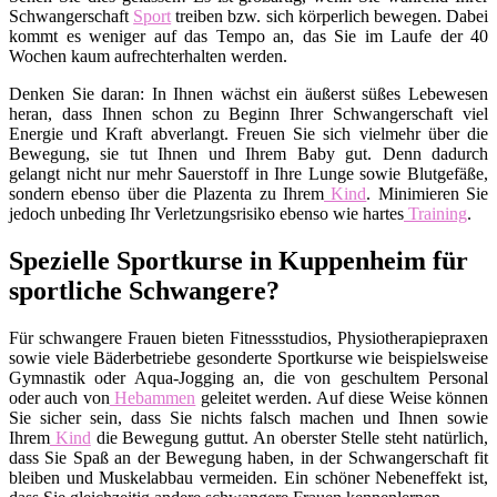
Schwangerschaft
Sport
treiben bzw. sich körperlich bewegen. Dabei
kommt es weniger auf das Tempo an, das Sie im Laufe der 40
Wochen kaum aufrechterhalten werden.
Denken Sie daran: In Ihnen wächst ein äußerst süßes Lebewesen
heran, dass Ihnen schon zu Beginn Ihrer Schwangerschaft viel
Energie und Kraft abverlangt. Freuen Sie sich vielmehr über die
Bewegung, sie tut Ihnen und Ihrem Baby gut. Denn dadurch
gelangt nicht nur mehr Sauerstoff in Ihre Lunge sowie Blutgefäße,
sondern ebenso über die Plazenta zu Ihrem
Kind
. Minimieren Sie
jedoch unbeding Ihr Verletzungsrisiko ebenso wie hartes
Training
.
Spezielle Sportkurse in Kuppenheim für
sportliche Schwangere?
Für schwangere Frauen bieten Fitnessstudios, Physiotherapiepraxen
sowie viele Bäderbetriebe gesonderte Sportkurse wie beispielsweise
Gymnastik oder Aqua-Jogging an, die von geschultem Personal
oder auch von
Hebammen
geleitet werden. Auf diese Weise können
Sie sicher sein, dass Sie nichts falsch machen und Ihnen sowie
Ihrem
Kind
die Bewegung guttut. An oberster Stelle steht natürlich,
dass Sie Spaß an der Bewegung haben, in der Schwangerschaft fit
bleiben und Muskelabbau vermeiden. Ein schöner Nebeneffekt ist,