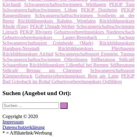
Kirchardt
Schwangerschaftsschwimmen Wiethagen
PEKiP Tarp
Schwangerschaftsschwimmen Löbau
PEKiP Dotzheim
PEKiP
Rangendingen
Schwangerschaftsschwimmen Sontheim an der
Brenz
Rückbildungskurs Rahden, Westfalen
Rückbildungskurs
Rhede (Ems)
PEKiP Ubstadt-Weiher
Schwangerschaftsschwimmen
Lörrach
PEKiP Rhynern
Geburtsvorbereitungskurs Niedereschach
Geburtsvorbereitungskurs Lauter-Bernsbach / Sachsen
Schwangerschaftssport Grünheide (Mark)
Rückbildungskurs
Hamburg-Neustadt
Rückbildungskurs Pliezhausen
Rückbildungskurs Aichtal
Schwangerschaftssport Eppstein, Taunus
Schwangerschaftsschwimmen Ofterdingen
Stillberatung Stillcafé
Schauenburg
Rückbildungskurs Lilienthal bei Bremen
Stillberatung
Stillcafé Bernau am Chiemsee
Schwangerschaftssport
Kümmersbruck
Geburtsvorbereitungskurs Berg am Laim
PEKiP
Bad Griesbach im Rottal
Geburtsvorbereitungskurs Ostfildern
Suchen (Angebot und Ort):
Suche
Suchen
nach:
Copyright © 2020
Impressum
Datenschutzerklärung
* = Affiliatelink/Werbung