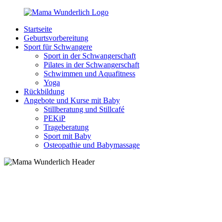
Zurück
zum
Startseite
Inhalt
MamaWunderlich.de
Mutti
Geburtsvorbereitung
sein
Sport für Schwangere
ist
Sport in der Schwangerschaft
wunderbar!
Pilates in der Schwangerschaft
Schwimmen und Aquafitness
Yoga
Rückbildung
Angebote und Kurse mit Baby
Stillberatung und Stillcafé
PEKiP
Trageberatung
Sport mit Baby
Osteopathie und Babymassage