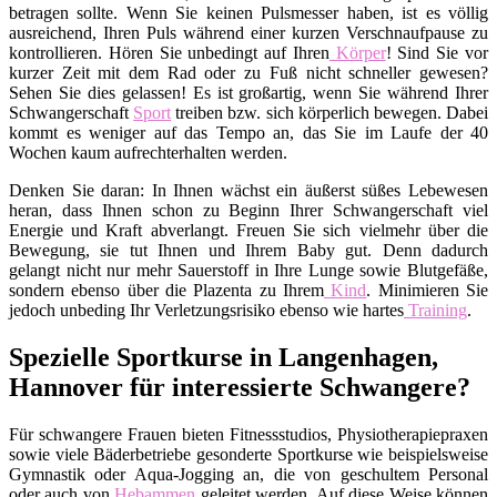
betragen sollte. Wenn Sie keinen Pulsmesser haben, ist es völlig
ausreichend, Ihren Puls während einer kurzen Verschnaufpause zu
kontrollieren. Hören Sie unbedingt auf Ihren
Körper
! Sind Sie vor
kurzer Zeit mit dem Rad oder zu Fuß nicht schneller gewesen?
Sehen Sie dies gelassen! Es ist großartig, wenn Sie während Ihrer
Schwangerschaft
Sport
treiben bzw. sich körperlich bewegen. Dabei
kommt es weniger auf das Tempo an, das Sie im Laufe der 40
Wochen kaum aufrechterhalten werden.
Denken Sie daran: In Ihnen wächst ein äußerst süßes Lebewesen
heran, dass Ihnen schon zu Beginn Ihrer Schwangerschaft viel
Energie und Kraft abverlangt. Freuen Sie sich vielmehr über die
Bewegung, sie tut Ihnen und Ihrem Baby gut. Denn dadurch
gelangt nicht nur mehr Sauerstoff in Ihre Lunge sowie Blutgefäße,
sondern ebenso über die Plazenta zu Ihrem
Kind
. Minimieren Sie
jedoch unbeding Ihr Verletzungsrisiko ebenso wie hartes
Training
.
Spezielle Sportkurse in Langenhagen,
Hannover für interessierte Schwangere?
Für schwangere Frauen bieten Fitnessstudios, Physiotherapiepraxen
sowie viele Bäderbetriebe gesonderte Sportkurse wie beispielsweise
Gymnastik oder Aqua-Jogging an, die von geschultem Personal
oder auch von
Hebammen
geleitet werden. Auf diese Weise können