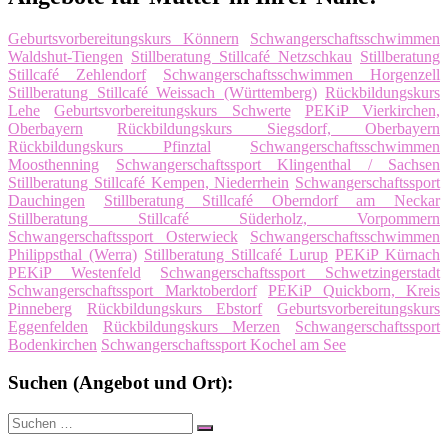
Geburtsvorbereitungskurs Könnern
Schwangerschaftsschwimmen
Waldshut-Tiengen
Stillberatung Stillcafé Netzschkau
Stillberatung
Stillcafé Zehlendorf
Schwangerschaftsschwimmen Horgenzell
Stillberatung Stillcafé Weissach (Württemberg)
Rückbildungskurs
Lehe
Geburtsvorbereitungskurs Schwerte
PEKiP Vierkirchen,
Oberbayern
Rückbildungskurs Siegsdorf, Oberbayern
Rückbildungskurs Pfinztal
Schwangerschaftsschwimmen
Moosthenning
Schwangerschaftssport Klingenthal / Sachsen
Stillberatung Stillcafé Kempen, Niederrhein
Schwangerschaftssport
Dauchingen
Stillberatung Stillcafé Oberndorf am Neckar
Stillberatung Stillcafé Süderholz, Vorpommern
Schwangerschaftssport Osterwieck
Schwangerschaftsschwimmen
Philippsthal (Werra)
Stillberatung Stillcafé Lurup
PEKiP Kürnach
PEKiP Westenfeld
Schwangerschaftssport Schwetzingerstadt
Schwangerschaftssport Marktoberdorf
PEKiP Quickborn, Kreis
Pinneberg
Rückbildungskurs Ebstorf
Geburtsvorbereitungskurs
Eggenfelden
Rückbildungskurs Merzen
Schwangerschaftssport
Bodenkirchen
Schwangerschaftssport Kochel am See
Suchen (Angebot und Ort):
Suche
Suchen
nach: