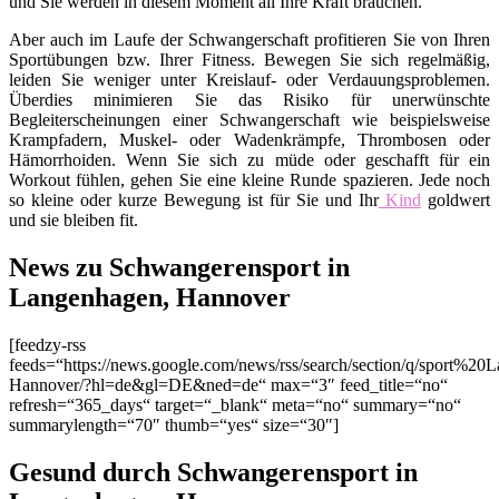
und Sie werden in diesem Moment all Ihre Kraft brauchen.
Aber auch im Laufe der Schwangerschaft profitieren Sie von Ihren
Sportübungen bzw. Ihrer Fitness. Bewegen Sie sich regelmäßig,
leiden Sie weniger unter Kreislauf- oder Verdauungsproblemen.
Überdies minimieren Sie das Risiko für unerwünschte
Begleiterscheinungen einer Schwangerschaft wie beispielsweise
Krampfadern, Muskel- oder Wadenkrämpfe, Thrombosen oder
Hämorrhoiden. Wenn Sie sich zu müde oder geschafft für ein
Workout fühlen, gehen Sie eine kleine Runde spazieren. Jede noch
so kleine oder kurze Bewegung ist für Sie und Ihr
Kind
goldwert
und sie bleiben fit.
News zu Schwangerensport in
Langenhagen, Hannover
[feedzy-rss
feeds=“https://news.google.com/news/rss/search/section/q/sport%20
Hannover/?hl=de&gl=DE&ned=de“ max=“3″ feed_title=“no“
refresh=“365_days“ target=“_blank“ meta=“no“ summary=“no“
summarylength=“70″ thumb=“yes“ size=“30″]
Gesund durch Schwangerensport in