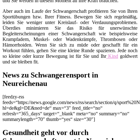
und Sie werden in diesem Moment all Ihre Kraft brauchen.
Aber auch im Laufe der Schwangerschaft profitieren Sie von Ihren
Sportübungen bzw. Ihrer Fitness. Bewegen Sie sich regelmäßig,
leiden Sie weniger unter Kreislauf- oder Verdauungsproblemen.
Überdies minimieren Sie das Risiko für unerwünschte
Begleiterscheinungen einer Schwangerschaft wie beispielsweise
Krampfadern, Muskel- oder Wadenkrämpfe, Thrombosen oder
Hämorrhoiden. Wenn Sie sich zu müde oder geschafft für ein
Workout fühlen, gehen Sie eine kleine Runde spazieren. Jede noch
so kleine oder kurze Bewegung ist für Sie und Ihr
Kind
goldwert
und sie bleiben fit.
News zu Schwangerensport in
Neureichenau
[feedzy-rss
feeds=“https://news.google.com/news/rss/search/section/q/sport%20
hl=de&gl=DE&ned=de“ max=“3″ feed_title=“no“
refresh=“365_days“ target=“_blank“ meta=“no“ summary=“no“
summarylength=“70″ thumb=“yes“ size=“30″]
Gesundheit geht vor durch