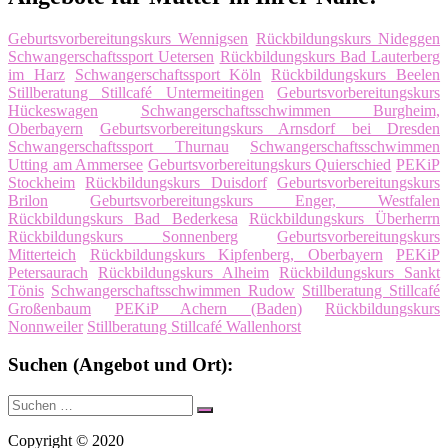
Geburtsvorbereitungskurs Wennigsen
Rückbildungskurs Nideggen
Schwangerschaftssport Uetersen
Rückbildungskurs Bad Lauterberg
im Harz
Schwangerschaftssport Köln
Rückbildungskurs Beelen
Stillberatung Stillcafé Untermeitingen
Geburtsvorbereitungskurs
Hückeswagen
Schwangerschaftsschwimmen Burgheim,
Oberbayern
Geburtsvorbereitungskurs Arnsdorf bei Dresden
Schwangerschaftssport Thurnau
Schwangerschaftsschwimmen
Utting am Ammersee
Geburtsvorbereitungskurs Quierschied
PEKiP
Stockheim
Rückbildungskurs Duisdorf
Geburtsvorbereitungskurs
Brilon
Geburtsvorbereitungskurs Enger, Westfalen
Rückbildungskurs Bad Bederkesa
Rückbildungskurs Überherrn
Rückbildungskurs Sonnenberg
Geburtsvorbereitungskurs
Mitterteich
Rückbildungskurs Kipfenberg, Oberbayern
PEKiP
Petersaurach
Rückbildungskurs Alheim
Rückbildungskurs Sankt
Tönis
Schwangerschaftsschwimmen Rudow
Stillberatung Stillcafé
Großenbaum
PEKiP Achern (Baden)
Rückbildungskurs
Nonnweiler
Stillberatung Stillcafé Wallenhorst
Suchen (Angebot und Ort):
Suche
Suchen
nach:
Copyright © 2020