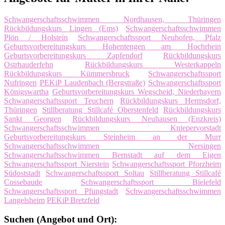
Schwangerschaftsschwimmen Nordhausen, Thüringen
Rückbildungskurs Lingen (Ems)
Schwangerschaftsschwimmen
Plön / Holstein
Schwangerschaftssport Neuhofen, Pfalz
Geburtsvorbereitungskurs Hohentengen am Hochrhein
Geburtsvorbereitungskurs Zapfendorf
Rückbildungskurs
Ostrhauderfehn
Rückbildungskurs Westerkappeln
Rückbildungskurs Kümmersbruck
Schwangerschaftssport
Nufringen
PEKiP Laudenbach (Bergstraße)
Schwangerschaftssport
Königswartha
Geburtsvorbereitungskurs Wegscheid, Niederbayern
Schwangerschaftssport Teuchern
Rückbildungskurs Hermsdorf,
Thüringen
Stillberatung Stillcafé Oberstenfeld
Rückbildungskurs
Sankt Georgen
Rückbildungskurs Neuhausen (Enzkreis)
Schwangerschaftsschwimmen Kniepervorstadt
Geburtsvorbereitungskurs Steinheim an der Murr
Schwangerschaftsschwimmen Nersingen
Schwangerschaftsschwimmen Bernstadt auf dem Eigen
Schwangerschaftssport Nierstein
Schwangerschaftssport Pforzheim
Südoststadt
Schwangerschaftssport Soltau
Stillberatung Stillcafé
Cossebaude
Schwangerschaftssport Bielefeld
Schwangerschaftssport Pfungstadt
Schwangerschaftsschwimmen
Langelsheim
PEKiP Bretzfeld
Suchen (Angebot und Ort):