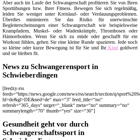
Aber auch im Laufe der Schwangerschaft profitieren Sie von Ihren
Sportübungen bzw. Ihrer Fitness. Bewegen Sie sich regelmäßig,
leiden Sie weniger unter Kreislauf- oder Verdauungsproblemen.
Überdies minimieren Sie das Risiko für unerwünschte
Begleiterscheinungen einer Schwangerschaft wie beispielsweise
Krampfadern, Muskel- oder Wadenkrämpfe, Thrombosen oder
Hämorrhoiden. Wenn Sie sich zu müde oder geschafft für ein
Workout fühlen, gehen Sie eine kleine Runde spazieren. Jede noch
so kleine oder kurze Bewegung ist für Sie und Ihr
Kind
goldwert
und sie bleiben fit.
News zu Schwangerensport in
Schwieberdingen
[feedzy-rss
feeds=“https://news.google.com/news/rss/search/section/q/sport%20
hl=de&gl=DE&ned=de“ max=“3″ feed_title=“no“
refresh=“365_days“ target=“_blank“ meta=“no“ summary=“no“
summarylength=“70″ thumb=“yes“ size=“30″]
Gesundheit geht vor durch
Schwangerschaftssport in