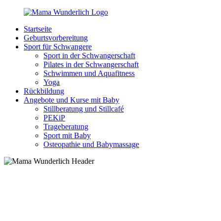
Zurück
zum
Startseite
Inhalt
MamaWunderlich.de
Mutti
Geburtsvorbereitung
sein
Sport für Schwangere
ist
Sport in der Schwangerschaft
wunderbar!
Pilates in der Schwangerschaft
Schwimmen und Aquafitness
Yoga
Rückbildung
Angebote und Kurse mit Baby
Stillberatung und Stillcafé
PEKiP
Trageberatung
Sport mit Baby
Osteopathie und Babymassage