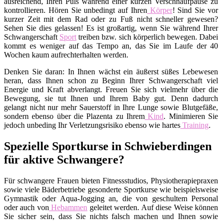
ausreichend, Ihren Puls während einer kurzen Verschnaufpause zu
kontrollieren. Hören Sie unbedingt auf Ihren
Körper
! Sind Sie vor
kurzer Zeit mit dem Rad oder zu Fuß nicht schneller gewesen?
Sehen Sie dies gelassen! Es ist großartig, wenn Sie während Ihrer
Schwangerschaft
Sport
treiben bzw. sich körperlich bewegen. Dabei
kommt es weniger auf das Tempo an, das Sie im Laufe der 40
Wochen kaum aufrechterhalten werden.
Denken Sie daran: In Ihnen wächst ein äußerst süßes Lebewesen
heran, dass Ihnen schon zu Beginn Ihrer Schwangerschaft viel
Energie und Kraft abverlangt. Freuen Sie sich vielmehr über die
Bewegung, sie tut Ihnen und Ihrem Baby gut. Denn dadurch
gelangt nicht nur mehr Sauerstoff in Ihre Lunge sowie Blutgefäße,
sondern ebenso über die Plazenta zu Ihrem
Kind
. Minimieren Sie
jedoch unbeding Ihr Verletzungsrisiko ebenso wie hartes
Training
.
Spezielle Sportkurse in Schwieberdingen
für aktive Schwangere?
Für schwangere Frauen bieten Fitnessstudios, Physiotherapiepraxen
sowie viele Bäderbetriebe gesonderte Sportkurse wie beispielsweise
Gymnastik oder Aqua-Jogging an, die von geschultem Personal
oder auch von
Hebammen
geleitet werden. Auf diese Weise können
Sie sicher sein, dass Sie nichts falsch machen und Ihnen sowie