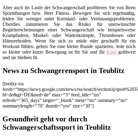
Aber auch im Laufe der Schwangerschaft profitieren Sie von Ihren
Sportübungen bzw. Ihrer Fitness. Bewegen Sie sich regelmäßig,
leiden Sie weniger unter Kreislauf- oder Verdauungsproblemen.
Überdies minimieren Sie das Risiko für unerwünschte
Begleiterscheinungen einer Schwangerschaft wie beispielsweise
Krampfadern, Muskel- oder Wadenkrämpfe, Thrombosen oder
Hämorrhoiden. Wenn Sie sich zu müde oder geschafft für ein
Workout fühlen, gehen Sie eine kleine Runde spazieren. Jede noch
so kleine oder kurze Bewegung ist für Sie und Ihr
Kind
goldwert
und sie bleiben fit.
News zu Schwangerensport in Teublitz
[feedzy-rss
feeds=“https://news.google.com/news/rss/search/section/q/sport%20Te
hl=de&gl=DE&ned=de“ max=“3″ feed_title=“no“
refresh=“365_days“ target=“_blank“ meta=“no“ summary=“no“
summarylength=“70″ thumb=“yes“ size=“30″]
Gesundheit geht vor durch
Schwangerschaftssport in Teublitz