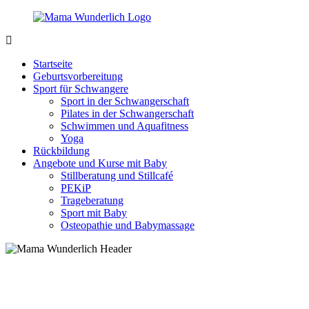
Zurück
zum
Inhalt
MamaWunderlich.de
Mutti
sein
Startseite
ist
Geburtsvorbereitung
wunderbar!
Sport für Schwangere
Sport in der Schwangerschaft
Pilates in der Schwangerschaft
Schwimmen und Aquafitness
Yoga
Rückbildung
Angebote und Kurse mit Baby
Stillberatung und Stillcafé
PEKiP
Trageberatung
Sport mit Baby
Osteopathie und Babymassage