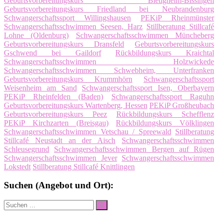
Geburtsvorbereitungskurs Bietigheim-Bissingen
Geburtsvorbereitungskurs Friedland bei Neubrandenburg
Schwangerschaftssport Willingshausen
PEKiP Rheinmünster
Schwangerschaftsschwimmen Seesen, Harz
Stillberatung Stillcafé
Lohne (Oldenburg)
Schwangerschaftsschwimmen Müncheberg
Geburtsvorbereitungskurs Dransfeld
Geburtsvorbereitungskurs
Gschwend bei Gaildorf
Rückbildungskurs Kraichtal
Schwangerschaftsschwimmen Holzwickede
Schwangerschaftsschwimmen Schwebheim, Unterfranken
Geburtsvorbereitungskurs Krummhörn
Schwangerschaftssport
Weisenheim am Sand
Schwangerschaftssport Isen, Oberbayern
PEKiP Rheinfelden (Baden)
Schwangerschaftssport Raguhn
Geburtsvorbereitungskurs Wartenberg, Hessen
PEKiP Großheubach
Geburtsvorbereitungskurs Peez
Rückbildungskurs Schefflenz
PEKiP Kirchzarten (Breisgau)
Rückbildungskurs Völklingen
Schwangerschaftsschwimmen Vetschau / Spreewald
Stillberatung
Stillcafé Neustadt an der Aisch
Schwangerschaftsschwimmen
Schleusegrund
Schwangerschaftsschwimmen Bergen auf Rügen
Schwangerschaftsschwimmen Jever
Schwangerschaftsschwimmen
Lokstedt
Stillberatung Stillcafé Knittlingen
Suchen (Angebot und Ort):
Suche
Suchen
nach: