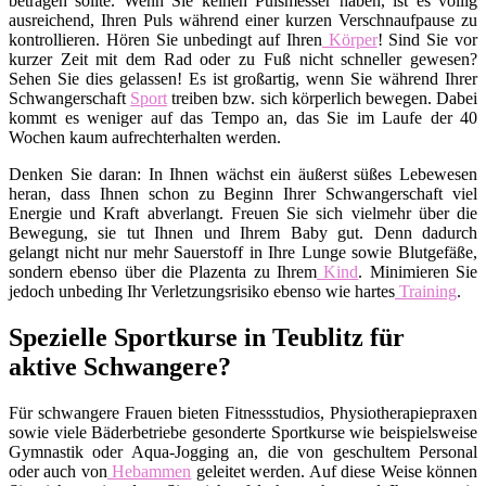
betragen sollte. Wenn Sie keinen Pulsmesser haben, ist es völlig
ausreichend, Ihren Puls während einer kurzen Verschnaufpause zu
kontrollieren. Hören Sie unbedingt auf Ihren
Körper
! Sind Sie vor
kurzer Zeit mit dem Rad oder zu Fuß nicht schneller gewesen?
Sehen Sie dies gelassen! Es ist großartig, wenn Sie während Ihrer
Schwangerschaft
Sport
treiben bzw. sich körperlich bewegen. Dabei
kommt es weniger auf das Tempo an, das Sie im Laufe der 40
Wochen kaum aufrechterhalten werden.
Denken Sie daran: In Ihnen wächst ein äußerst süßes Lebewesen
heran, dass Ihnen schon zu Beginn Ihrer Schwangerschaft viel
Energie und Kraft abverlangt. Freuen Sie sich vielmehr über die
Bewegung, sie tut Ihnen und Ihrem Baby gut. Denn dadurch
gelangt nicht nur mehr Sauerstoff in Ihre Lunge sowie Blutgefäße,
sondern ebenso über die Plazenta zu Ihrem
Kind
. Minimieren Sie
jedoch unbeding Ihr Verletzungsrisiko ebenso wie hartes
Training
.
Spezielle Sportkurse in Teublitz für
aktive Schwangere?
Für schwangere Frauen bieten Fitnessstudios, Physiotherapiepraxen
sowie viele Bäderbetriebe gesonderte Sportkurse wie beispielsweise
Gymnastik oder Aqua-Jogging an, die von geschultem Personal
oder auch von
Hebammen
geleitet werden. Auf diese Weise können