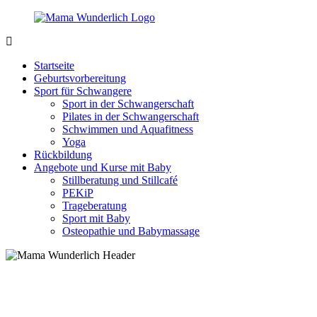
Zurück
zum
Inhalt
MamaWunderlich.de
Mutti
sein
Startseite
ist
Geburtsvorbereitung
wunderbar!
Sport für Schwangere
Sport in der Schwangerschaft
Pilates in der Schwangerschaft
Schwimmen und Aquafitness
Yoga
Rückbildung
Angebote und Kurse mit Baby
Stillberatung und Stillcafé
PEKiP
Trageberatung
Sport mit Baby
Osteopathie und Babymassage