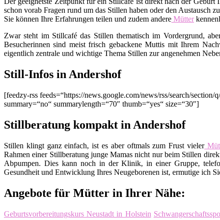
Der geeignetste Zeitpunkt für ein Stillcafé ist direkt nach der Gebu
schon vorab Fragen rund um das Stillen haben oder den Austausch zu
Sie können Ihre Erfahrungen teilen und zudem andere
Mütter
kennenl
Zwar steht im Stillcafé das Stillen thematisch im Vordergrund, ab
Besucherinnen sind meist frisch gebackene Muttis mit Ihrem Nachw
eigentlich zentrale und wichtige Thema Stillen zur angenehmen Nebe
Still-Infos in Andershof
[feedzy-rss feeds=“https://news.google.com/news/rss/search/sect
summary=“no“ summarylength=“70″ thumb=“yes“ size=“30″]
Stillberatung kompakt in Andershof
Stillen klingt ganz einfach, ist es aber oftmals zum Frust vieler
Mütt
Rahmen einer Stillberatung junge Mamas nicht nur beim Stillen direkt
Abpumpen. Dies kann noch in der Klinik, in einer Gruppe, telefo
Gesundheit und Entwicklung Ihres Neugeborenen ist, ermutige ich Sie,
Angebote für Mütter in Ihrer Nähe:
Geburtsvorbereitungskurs Neustadt in Holstein
Schwangerschaftsspo