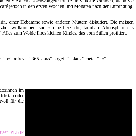
ch können Sie auch als schwangere Frau zum Stillcafé kommen, wenn Sie
lcafé jedoch in den ersten Wochen und Monaten nach der Entbindung.
terin, einer Hebamme sowie anderen Müttern diskutiert. Die meisten
zlich willkommen, sodass eine herzliche, familiäre Atmosphäre das
lles zum Wohle Ihres kleinen Kindes, das vom Stillen profitiert.
e=“no“ refresh=“365_days“ target=“_blank“ meta=“no“
raterinnen im
ilchstau oder
voll für die
ausen
PEKiP