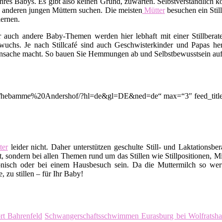
rt Ihres Babys. Es gibt also keinen Grund, zuwarten. Selbstverständli
 anderen jungen Müttern suchen. Die meisten
Mütter
besuchen ein Stil
ernen.
er auch andere Baby-Themen werden hier lebhaft mit einer Stillbera
uchs. Je nach Stillcafé sind auch Geschwisterkinder und Papas her
nsache macht. So bauen Sie Hemmungen ab und Selbstbewusstsein auf. A
ion/q/hebamme%20Andershof/?hl=de&gl=DE&ned=de“ max=“3″ feed_titl
er
leider nicht. Daher unterstützen geschulte Still- und Laktationsbe
, sondern bei allen Themen rund um das Stillen wie Stillpositionen, M
nisch oder bei einem Hausbesuch sein. Da die Muttermilch so wert
 zu stillen – für Ihr Baby!
rt Bahrenfeld
Schwangerschaftsschwimmen Eurasburg bei Wolfratsh