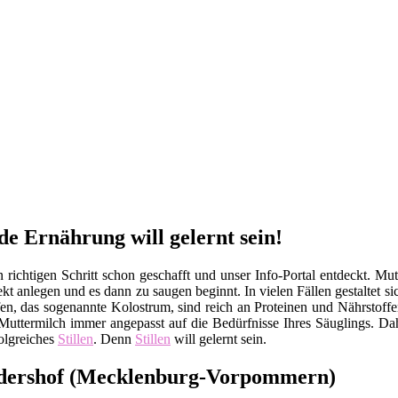
de Ernährung will gelernt sein!
ichtigen Schritt schon geschafft und unser Info-Portal entdeckt. Mut
kt anlegen und es dann zu saugen beginnt. In vielen Fällen gestaltet s
opfen, das sogenannte Kolostrum, sind reich an Proteinen und Nährsto
uttermilch immer angepasst auf die Bedürfnisse Ihres Säuglings. Dah
olgreiches
Stillen
. Denn
Stillen
will gelernt sein.
ndershof (Mecklenburg-Vorpommern)