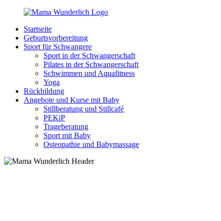
Zurück
zum
Startseite
Inhalt
MamaWunderlich.de
Mutti
Geburtsvorbereitung
sein
Sport für Schwangere
ist
Sport in der Schwangerschaft
wunderbar!
Pilates in der Schwangerschaft
Schwimmen und Aquafitness
Yoga
Rückbildung
Angebote und Kurse mit Baby
Stillberatung und Stillcafé
PEKiP
Trageberatung
Sport mit Baby
Osteopathie und Babymassage