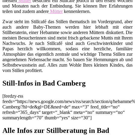
meisten
Mütter
besuchen ein Stillcafé jedoch in den ersten Wochen
und Monaten nach der Entbindung. Sie können Ihre Erfahrungen
teilen und zudem andere
Mütter
kennenlernen.
Zwar steht im Stillcafé das Stillen thematisch im Vordergrund, aber
auch andere Baby-Themen werden hier lebhaft mit einer
Stillberaterin, einer Hebamme sowie anderen Müttern diskutiert. Die
meisten Besucherinnen sind meist frisch gebackene Muttis mit Ihrem
Nachwuchs. Je nach Stillcafé sind auch Geschwisterkinder und
Papas herzlich willkommen, sodass eine herzliche, familiäre
Atmosphäre das eigentlich zentrale und wichtige Thema Stillen zur
angenehmen Nebensache macht. So bauen Sie Hemmungen ab und
Selbstbewusstsein auf. Alles zum Wohle Ihres kleinen Kindes, das
vom Stillen profitiert.
Still-Infos in Bad Camberg
[feedzy-rss
feeds=“https://news.google.com/news/rss/search/section/q/hebamm
Camberg/?hl=de&gl=DE&ned=de“ max=“3″ feed_title=“no“
refresh=“365_days“ target=“_blank“ meta=“no“ summary=“no“
summarylength=“70″ thumb=“yes“ size=“30″]
Alle Infos zur Stillberatung in Bad