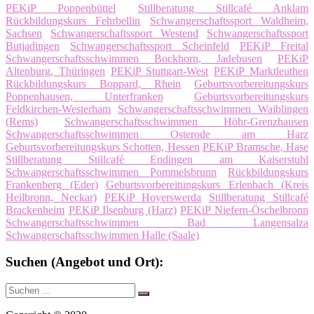
PEKiP Poppenbüttel
Stillberatung Stillcafé Anklam
Rückbildungskurs Fehrbellin
Schwangerschaftssport Waldheim,
Sachsen
Schwangerschaftssport Westend
Schwangerschaftssport
Butjadingen
Schwangerschaftssport Scheinfeld
PEKiP Freital
Schwangerschaftsschwimmen Bockhorn, Jadebusen
PEKiP
Altenburg, Thüringen
PEKiP Stuttgart-West
PEKiP Marktleuthen
Rückbildungskurs Boppard, Rhein
Geburtsvorbereitungskurs
Poppenhausen, Unterfranken
Geburtsvorbereitungskurs
Feldkirchen-Westerham
Schwangerschaftsschwimmen Waiblingen
(Rems)
Schwangerschaftsschwimmen Höhr-Grenzhausen
Schwangerschaftsschwimmen Osterode am Harz
Geburtsvorbereitungskurs Schotten, Hessen
PEKiP Bramsche, Hase
Stillberatung Stillcafé Endingen am Kaiserstuhl
Schwangerschaftsschwimmen Pommelsbrunn
Rückbildungskurs
Frankenberg (Eder)
Geburtsvorbereitungskurs Erlenbach (Kreis
Heilbronn, Neckar)
PEKiP Hoyerswerda
Stillberatung Stillcafé
Brackenheim
PEKiP Ilsenburg (Harz)
PEKiP Niefern-Öschelbronn
Schwangerschaftsschwimmen Bad Langensalza
Schwangerschaftsschwimmen Halle (Saale)
Suchen (Angebot und Ort):
Suche
Suchen
nach: