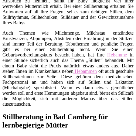
Anspruch zu nehmen, damit Ihr Baby möglichst viel Ihrer
wertvollen Muttermilch erhält. Bei einer Stillberatung erhalten Sie
Antworten auf all Ihre Fragen, sei es zum richtigen Stillen, dem
Stillrhythmus, Stilltechniken, Stilldauer und der Gewichtszunahme
Ihres Babys.
Auch Themen wie Milchmenge, Milchstau, entzündete
Brustwarzen, Abpumpen, Abstillen oder Ernährung in der Stillzeit
sind immer Teil der Beratung. Tabuthemen und peinliche Fragen
gibt es bei einer Stillberatung nicht. Wenn Sie einen
Geburtsvorbereitungskurs besucht haben, hat Ihre
Hebamme
in
einer Stunde sicherlich auch das Thema „Stillen“ behandelt. Mit
einem Baby sieht die Praxis natürlich etwas anders aus. Daher
stehen Ihnen im Krankenhaus neben
Hebammen
oft auch geschulte
Stillberaterinnen zur Seite. Diese gehören dem medizinischen
Fachpersonal an und haben sich auf Stillen und Laktation
(Milchabgabe) spezialisiert. Wenn es dann etwas gemütlicher
werden soll und erste Hemmungen abgebaut sind, bietet ein Stillcafé
die Möglichkeit, sich mit anderen Mamas über das Stillen
auszutauschen.
Stillberatung in Bad Camberg für
lernbegierige Mütter