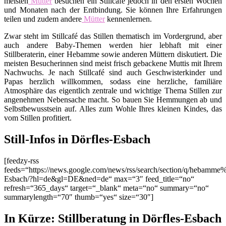
meisten
Mütter
besuchen ein Stillcafé jedoch in den ersten Wochen
und Monaten nach der Entbindung. Sie können Ihre Erfahrungen
teilen und zudem andere
Mütter
kennenlernen.
Zwar steht im Stillcafé das Stillen thematisch im Vordergrund, aber
auch andere Baby-Themen werden hier lebhaft mit einer
Stillberaterin, einer Hebamme sowie anderen Müttern diskutiert. Die
meisten Besucherinnen sind meist frisch gebackene Muttis mit Ihrem
Nachwuchs. Je nach Stillcafé sind auch Geschwisterkinder und
Papas herzlich willkommen, sodass eine herzliche, familiäre
Atmosphäre das eigentlich zentrale und wichtige Thema Stillen zur
angenehmen Nebensache macht. So bauen Sie Hemmungen ab und
Selbstbewusstsein auf. Alles zum Wohle Ihres kleinen Kindes, das
vom Stillen profitiert.
Still-Infos in Dörfles-Esbach
[feedzy-rss
feeds=“https://news.google.com/news/rss/search/section/q/hebamme
Esbach/?hl=de&gl=DE&ned=de“ max=“3″ feed_title=“no“
refresh=“365_days“ target=“_blank“ meta=“no“ summary=“no“
summarylength=“70″ thumb=“yes“ size=“30″]
In Kürze: Stillberatung in Dörfles-Esbach