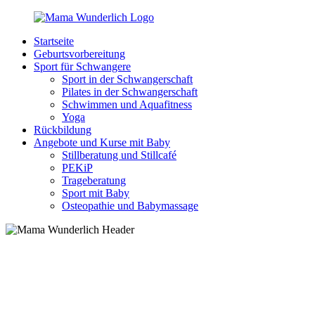
Zurück
zum
Startseite
Inhalt
MamaWunderlich.de
Mutti
Geburtsvorbereitung
sein
Sport für Schwangere
ist
Sport in der Schwangerschaft
wunderbar!
Pilates in der Schwangerschaft
Schwimmen und Aquafitness
Yoga
Rückbildung
Angebote und Kurse mit Baby
Stillberatung und Stillcafé
PEKiP
Trageberatung
Sport mit Baby
Osteopathie und Babymassage