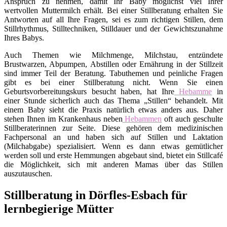
Anspruch zu nehmen, damit Ihr Baby möglichst viel Ihrer
wertvollen Muttermilch erhält. Bei einer Stillberatung erhalten Sie
Antworten auf all Ihre Fragen, sei es zum richtigen Stillen, dem
Stillrhythmus, Stilltechniken, Stilldauer und der Gewichtszunahme
Ihres Babys.
Auch Themen wie Milchmenge, Milchstau, entzündete
Brustwarzen, Abpumpen, Abstillen oder Ernährung in der Stillzeit
sind immer Teil der Beratung. Tabuthemen und peinliche Fragen
gibt es bei einer Stillberatung nicht. Wenn Sie einen
Geburtsvorbereitungskurs besucht haben, hat Ihre
Hebamme
in
einer Stunde sicherlich auch das Thema „Stillen“ behandelt. Mit
einem Baby sieht die Praxis natürlich etwas anders aus. Daher
stehen Ihnen im Krankenhaus neben
Hebammen
oft auch geschulte
Stillberaterinnen zur Seite. Diese gehören dem medizinischen
Fachpersonal an und haben sich auf Stillen und Laktation
(Milchabgabe) spezialisiert. Wenn es dann etwas gemütlicher
werden soll und erste Hemmungen abgebaut sind, bietet ein Stillcafé
die Möglichkeit, sich mit anderen Mamas über das Stillen
auszutauschen.
Stillberatung in Dörfles-Esbach für
lernbegierige Mütter