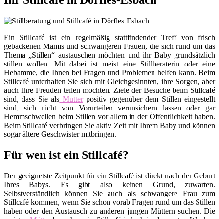
Ihr Stillcafé in Dörfles-Esbach
Ein Stillcafé ist ein regelmäßig stattfindender Treff von frisch
gebackenen Mamis und schwangeren Frauen, die sich rund um das
Thema „Stillen“ austauschen möchten und ihr Baby grundsätzlich
stillen wollen. Mit dabei ist meist eine Stillberaterin oder eine
Hebamme, die Ihnen bei Fragen und Problemen helfen kann. Beim
Stillcafé unterhalten Sie sich mit Gleichgesinnten, ihre Sorgen, aber
auch Ihre Freuden teilen möchten. Ziele der Besuche beim Stillcafé
sind, dass Sie als
Mutter
positiv gegenüber dem Stillen eingestellt
sind, sich nicht von Vorurteilen verunsichern lassen oder gar
Hemmschwellen beim Stillen vor allem in der Öffentlichkeit haben.
Beim Stillcafé verbringen Sie aktiv Zeit mit Ihrem Baby und können
sogar ältere Geschwister mitbringen.
Für wen ist ein Stillcafé?
Der geeignetste Zeitpunkt für ein Stillcafé ist direkt nach der Geburt
Ihres Babys. Es gibt also keinen Grund, zuwarten.
Selbstverständlich können Sie auch als schwangere Frau zum
Stillcafé kommen, wenn Sie schon vorab Fragen rund um das Stillen
haben oder den Austausch zu anderen jungen Müttern suchen. Die