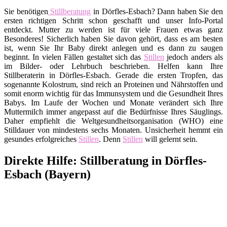
Sie benötigen
Stillberatung
in Dörfles-Esbach? Dann haben Sie den
ersten richtigen Schritt schon geschafft und unser Info-Portal
entdeckt. Mutter zu werden ist für viele Frauen etwas ganz
Besonderes! Sicherlich haben Sie davon gehört, dass es am besten
ist, wenn Sie Ihr Baby direkt anlegen und es dann zu saugen
beginnt. In vielen Fällen gestaltet sich das
Stillen
jedoch anders als
im Bilder- oder Lehrbuch beschrieben. Helfen kann Ihre
Stillberaterin in Dörfles-Esbach. Gerade die ersten Tropfen, das
sogenannte Kolostrum, sind reich an Proteinen und Nährstoffen und
somit enorm wichtig für das Immunsystem und die Gesundheit Ihres
Babys. Im Laufe der Wochen und Monate verändert sich Ihre
Muttermilch immer angepasst auf die Bedürfnisse Ihres Säuglings.
Daher empfiehlt die Weltgesundheitsorganisation (WHO) eine
Stilldauer von mindestens sechs Monaten. Unsicherheit hemmt ein
gesundes erfolgreiches
Stillen
. Denn
Stillen
will gelernt sein.
Direkte Hilfe: Stillberatung in Dörfles-
Esbach (Bayern)