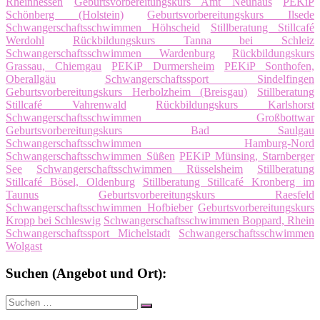
Rheinhessen
Geburtsvorbereitungskurs Amt Neuhaus
PEKiP
Schönberg (Holstein)
Geburtsvorbereitungskurs Ilsede
Schwangerschaftsschwimmen Höhscheid
Stillberatung Stillcafé
Werdohl
Rückbildungskurs Tanna bei Schleiz
Schwangerschaftsschwimmen Wardenburg
Rückbildungskurs
Grassau, Chiemgau
PEKiP Durmersheim
PEKiP Sonthofen,
Oberallgäu
Schwangerschaftssport Sindelfingen
Geburtsvorbereitungskurs Herbolzheim (Breisgau)
Stillberatung
Stillcafé Vahrenwald
Rückbildungskurs Karlshorst
Schwangerschaftsschwimmen Großbottwar
Geburtsvorbereitungskurs Bad Saulgau
Schwangerschaftsschwimmen Hamburg-Nord
Schwangerschaftsschwimmen Süßen
PEKiP Münsing, Starnberger
See
Schwangerschaftsschwimmen Rüsselsheim
Stillberatung
Stillcafé Bösel, Oldenburg
Stillberatung Stillcafé Kronberg im
Taunus
Geburtsvorbereitungskurs Raesfeld
Schwangerschaftsschwimmen Hofbieber
Geburtsvorbereitungskurs
Kropp bei Schleswig
Schwangerschaftsschwimmen Boppard, Rhein
Schwangerschaftssport Michelstadt
Schwangerschaftsschwimmen
Wolgast
Suchen (Angebot und Ort):
Suche
Suchen
nach: