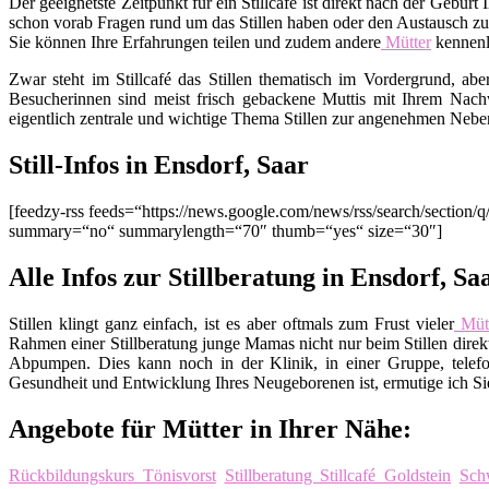
Der geeignetste Zeitpunkt für ein Stillcafé ist direkt nach der Gebu
schon vorab Fragen rund um das Stillen haben oder den Austausch zu
Sie können Ihre Erfahrungen teilen und zudem andere
Mütter
kennenl
Zwar steht im Stillcafé das Stillen thematisch im Vordergrund, ab
Besucherinnen sind meist frisch gebackene Muttis mit Ihrem Nachw
eigentlich zentrale und wichtige Thema Stillen zur angenehmen Nebe
Still-Infos in Ensdorf, Saar
[feedzy-rss feeds=“https://news.google.com/news/rss/search/sect
summary=“no“ summarylength=“70″ thumb=“yes“ size=“30″]
Alle Infos zur Stillberatung in Ensdorf, Sa
Stillen klingt ganz einfach, ist es aber oftmals zum Frust vieler
Mütt
Rahmen einer Stillberatung junge Mamas nicht nur beim Stillen direkt
Abpumpen. Dies kann noch in der Klinik, in einer Gruppe, telefo
Gesundheit und Entwicklung Ihres Neugeborenen ist, ermutige ich Sie,
Angebote für Mütter in Ihrer Nähe:
Rückbildungskurs Tönisvorst
Stillberatung Stillcafé Goldstein
Sch