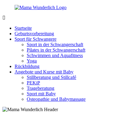
Zurück
zum
Inhalt
MamaWunderlich.de
Mutti
sein
Startseite
ist
Geburtsvorbereitung
wunderbar!
Sport für Schwangere
Sport in der Schwangerschaft
Pilates in der Schwangerschaft
Schwimmen und Aquafitness
Yoga
Rückbildung
Angebote und Kurse mit Baby
Stillberatung und Stillcafé
PEKiP
Trageberatung
Sport mit Baby
Osteopathie und Babymassage