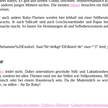
rt Ihres Babys. Es gibt also keinen Grund, zuwarten. Selbstverständli
 anderen jungen Müttern suchen. Die meisten
Mütter
besuchen ein Stil
ernen.
er auch andere Baby-Themen werden hier lebhaft mit einer Stillbera
uchs. Je nach Stillcafé sind auch Geschwisterkinder und Papas her
nsache macht. So bauen Sie Hemmungen ab und Selbstbewusstsein auf. A
ion/q/hebamme%20Ensdorf, Saar/?hl=de&gl=DE&ned=de“ max=“3″ feed_t
ar
er
leider nicht. Daher unterstützen geschulte Still- und Laktationsbe
, sondern bei allen Themen rund um das Stillen wie Stillpositionen, M
nisch oder bei einem Hausbesuch sein. Da die Muttermilch so wert
 zu stillen – für Ihr Baby!
wangerschaftsschwimmen Dallgow-Döberitz
Geburtsvorbereitungsk