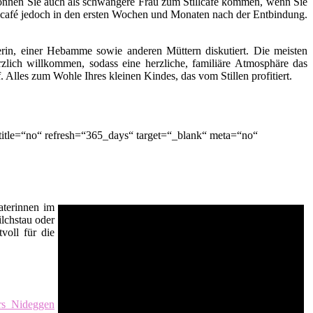
ch können Sie auch als schwangere Frau zum Stillcafé kommen, wenn Sie
lcafé jedoch in den ersten Wochen und Monaten nach der Entbindung.
terin, einer Hebamme sowie anderen Müttern diskutiert. Die meisten
zlich willkommen, sodass eine herzliche, familiäre Atmosphäre das
lles zum Wohle Ihres kleinen Kindes, das vom Stillen profitiert.
itle=“no“ refresh=“365_days“ target=“_blank“ meta=“no“
raterinnen im
ilchstau oder
voll für die
urs Nideggen