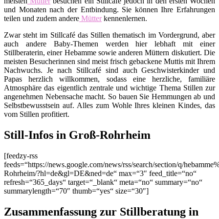
meisten
Mütter
besuchen ein Stillcafé jedoch in den ersten Wochen
und Monaten nach der Entbindung. Sie können Ihre Erfahrungen
teilen und zudem andere
Mütter
kennenlernen.
Zwar steht im Stillcafé das Stillen thematisch im Vordergrund, aber
auch andere Baby-Themen werden hier lebhaft mit einer
Stillberaterin, einer Hebamme sowie anderen Müttern diskutiert. Die
meisten Besucherinnen sind meist frisch gebackene Muttis mit Ihrem
Nachwuchs. Je nach Stillcafé sind auch Geschwisterkinder und
Papas herzlich willkommen, sodass eine herzliche, familiäre
Atmosphäre das eigentlich zentrale und wichtige Thema Stillen zur
angenehmen Nebensache macht. So bauen Sie Hemmungen ab und
Selbstbewusstsein auf. Alles zum Wohle Ihres kleinen Kindes, das
vom Stillen profitiert.
Still-Infos in Groß-Rohrheim
[feedzy-rss
feeds=“https://news.google.com/news/rss/search/section/q/hebamm
Rohrheim/?hl=de&gl=DE&ned=de“ max=“3″ feed_title=“no“
refresh=“365_days“ target=“_blank“ meta=“no“ summary=“no“
summarylength=“70″ thumb=“yes“ size=“30″]
Zusammenfassung zur Stillberatung in