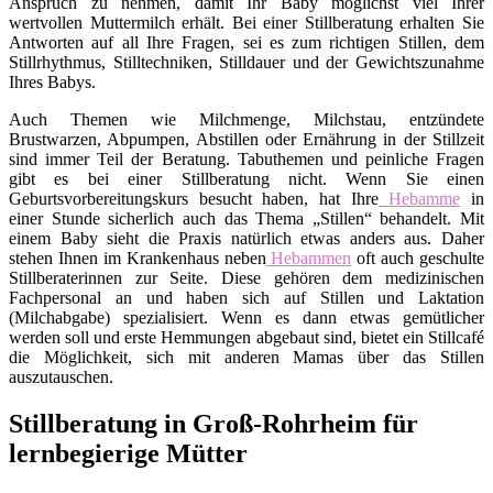
Anspruch zu nehmen, damit Ihr Baby möglichst viel Ihrer
wertvollen Muttermilch erhält. Bei einer Stillberatung erhalten Sie
Antworten auf all Ihre Fragen, sei es zum richtigen Stillen, dem
Stillrhythmus, Stilltechniken, Stilldauer und der Gewichtszunahme
Ihres Babys.
Auch Themen wie Milchmenge, Milchstau, entzündete
Brustwarzen, Abpumpen, Abstillen oder Ernährung in der Stillzeit
sind immer Teil der Beratung. Tabuthemen und peinliche Fragen
gibt es bei einer Stillberatung nicht. Wenn Sie einen
Geburtsvorbereitungskurs besucht haben, hat Ihre
Hebamme
in
einer Stunde sicherlich auch das Thema „Stillen“ behandelt. Mit
einem Baby sieht die Praxis natürlich etwas anders aus. Daher
stehen Ihnen im Krankenhaus neben
Hebammen
oft auch geschulte
Stillberaterinnen zur Seite. Diese gehören dem medizinischen
Fachpersonal an und haben sich auf Stillen und Laktation
(Milchabgabe) spezialisiert. Wenn es dann etwas gemütlicher
werden soll und erste Hemmungen abgebaut sind, bietet ein Stillcafé
die Möglichkeit, sich mit anderen Mamas über das Stillen
auszutauschen.
Stillberatung in Groß-Rohrheim für
lernbegierige Mütter