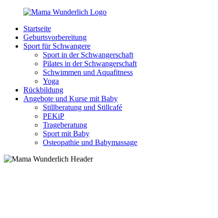
Zurück
zum
Startseite
Inhalt
MamaWunderlich.de
Mutti
Geburtsvorbereitung
sein
Sport für Schwangere
ist
Sport in der Schwangerschaft
wunderbar!
Pilates in der Schwangerschaft
Schwimmen und Aquafitness
Yoga
Rückbildung
Angebote und Kurse mit Baby
Stillberatung und Stillcafé
PEKiP
Trageberatung
Sport mit Baby
Osteopathie und Babymassage