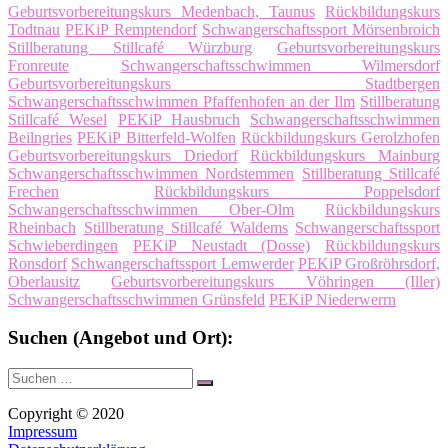
Geburtsvorbereitungskurs Medenbach, Taunus
Rückbildungskurs
Todtnau
PEKiP Remptendorf
Schwangerschaftssport Mörsenbroich
Stillberatung Stillcafé Würzburg
Geburtsvorbereitungskurs
Fronreute
Schwangerschaftsschwimmen Wilmersdorf
Geburtsvorbereitungskurs Stadtbergen
Schwangerschaftsschwimmen Pfaffenhofen an der Ilm
Stillberatung
Stillcafé Wesel
PEKiP Hausbruch
Schwangerschaftsschwimmen
Beilngries
PEKiP Bitterfeld-Wolfen
Rückbildungskurs Gerolzhofen
Geburtsvorbereitungskurs Driedorf
Rückbildungskurs Mainburg
Schwangerschaftsschwimmen Nordstemmen
Stillberatung Stillcafé
Frechen
Rückbildungskurs Poppelsdorf
Schwangerschaftsschwimmen Ober-Olm
Rückbildungskurs
Rheinbach
Stillberatung Stillcafé Waldems
Schwangerschaftssport
Schwieberdingen
PEKiP Neustadt (Dosse)
Rückbildungskurs
Ronsdorf
Schwangerschaftssport Lemwerder
PEKiP Großröhrsdorf,
Oberlausitz
Geburtsvorbereitungskurs Vöhringen (Iller)
Schwangerschaftsschwimmen Grünsfeld
PEKiP Niederwerrn
Suchen (Angebot und Ort):
Suche
Suchen
nach:
Copyright © 2020
Impressum