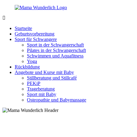
Zurück
zum
Inhalt
MamaWunderlich.de
Mutti
sein
Startseite
ist
Geburtsvorbereitung
wunderbar!
Sport für Schwangere
Sport in der Schwangerschaft
Pilates in der Schwangerschaft
Schwimmen und Aquafitness
Yoga
Rückbildung
Angebote und Kurse mit Baby
Stillberatung und Stillcafé
PEKiP
Trageberatung
Sport mit Baby
Osteopathie und Babymassage