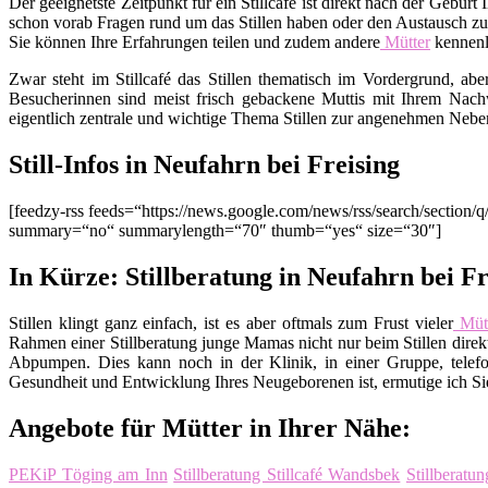
Der geeignetste Zeitpunkt für ein Stillcafé ist direkt nach der Gebu
schon vorab Fragen rund um das Stillen haben oder den Austausch zu
Sie können Ihre Erfahrungen teilen und zudem andere
Mütter
kennenl
Zwar steht im Stillcafé das Stillen thematisch im Vordergrund, ab
Besucherinnen sind meist frisch gebackene Muttis mit Ihrem Nachw
eigentlich zentrale und wichtige Thema Stillen zur angenehmen Nebe
Still-Infos in Neufahrn bei Freising
[feedzy-rss feeds=“https://news.google.com/news/rss/search/sect
summary=“no“ summarylength=“70″ thumb=“yes“ size=“30″]
In Kürze: Stillberatung in Neufahrn bei Fr
Stillen klingt ganz einfach, ist es aber oftmals zum Frust vieler
Mütt
Rahmen einer Stillberatung junge Mamas nicht nur beim Stillen direkt
Abpumpen. Dies kann noch in der Klinik, in einer Gruppe, telefo
Gesundheit und Entwicklung Ihres Neugeborenen ist, ermutige ich Sie,
Angebote für Mütter in Ihrer Nähe:
PEKiP Töging am Inn
Stillberatung Stillcafé Wandsbek
Stillberatu