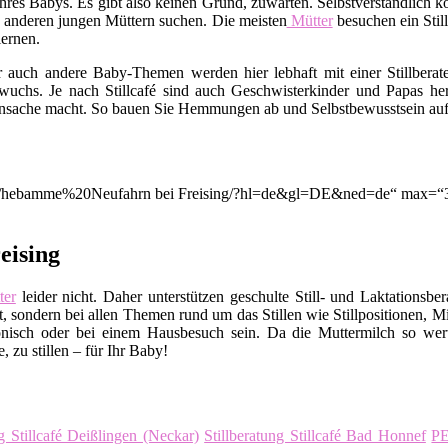
rt Ihres Babys. Es gibt also keinen Grund, zuwarten. Selbstverständli
 anderen jungen Müttern suchen. Die meisten
Mütter
besuchen ein Stil
ernen.
er auch andere Baby-Themen werden hier lebhaft mit einer Stillbera
uchs. Je nach Stillcafé sind auch Geschwisterkinder und Papas her
nsache macht. So bauen Sie Hemmungen ab und Selbstbewusstsein auf. A
ion/q/hebamme%20Neufahrn bei Freising/?hl=de&gl=DE&ned=de“ max=“3
eising
er
leider nicht. Daher unterstützen geschulte Still- und Laktationsbe
, sondern bei allen Themen rund um das Stillen wie Stillpositionen, M
nisch oder bei einem Hausbesuch sein. Da die Muttermilch so wert
 zu stillen – für Ihr Baby!
ng Stillcafé Deißlingen (Neckar)
Stillberatung Stillcafé Bad Honnef
PE