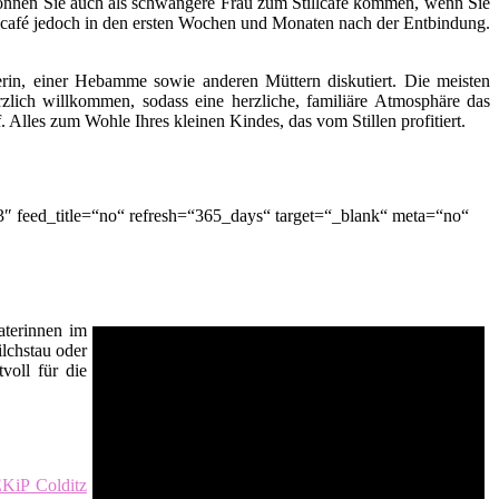
ch können Sie auch als schwangere Frau zum Stillcafé kommen, wenn Sie
lcafé jedoch in den ersten Wochen und Monaten nach der Entbindung.
terin, einer Hebamme sowie anderen Müttern diskutiert. Die meisten
zlich willkommen, sodass eine herzliche, familiäre Atmosphäre das
lles zum Wohle Ihres kleinen Kindes, das vom Stillen profitiert.
″ feed_title=“no“ refresh=“365_days“ target=“_blank“ meta=“no“
raterinnen im
ilchstau oder
voll für die
KiP Colditz