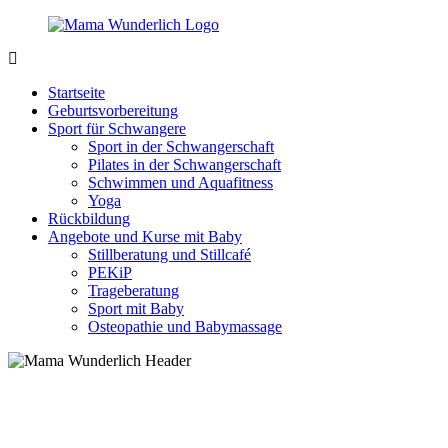
Zurück
zum
Inhalt
MamaWunderlich.de
Mutti
sein
Startseite
ist
Geburtsvorbereitung
wunderbar!
Sport für Schwangere
Sport in der Schwangerschaft
Pilates in der Schwangerschaft
Schwimmen und Aquafitness
Yoga
Rückbildung
Angebote und Kurse mit Baby
Stillberatung und Stillcafé
PEKiP
Trageberatung
Sport mit Baby
Osteopathie und Babymassage