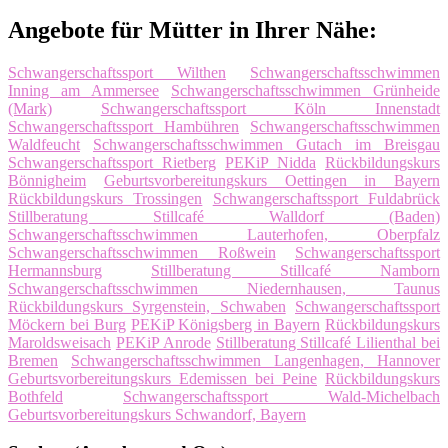
Angebote für Mütter in Ihrer Nähe:
Schwangerschaftssport Wilthen
Schwangerschaftsschwimmen
Inning am Ammersee
Schwangerschaftsschwimmen Grünheide
(Mark)
Schwangerschaftssport Köln Innenstadt
Schwangerschaftssport Hambühren
Schwangerschaftsschwimmen
Waldfeucht
Schwangerschaftsschwimmen Gutach im Breisgau
Schwangerschaftssport Rietberg
PEKiP Nidda
Rückbildungskurs
Bönnigheim
Geburtsvorbereitungskurs Oettingen in Bayern
Rückbildungskurs Trossingen
Schwangerschaftssport Fuldabrück
Stillberatung Stillcafé Walldorf (Baden)
Schwangerschaftsschwimmen Lauterhofen, Oberpfalz
Schwangerschaftsschwimmen Roßwein
Schwangerschaftssport
Hermannsburg
Stillberatung Stillcafé Namborn
Schwangerschaftsschwimmen Niedernhausen, Taunus
Rückbildungskurs Syrgenstein, Schwaben
Schwangerschaftssport
Möckern bei Burg
PEKiP Königsberg in Bayern
Rückbildungskurs
Maroldsweisach
PEKiP Anrode
Stillberatung Stillcafé Lilienthal bei
Bremen
Schwangerschaftsschwimmen Langenhagen, Hannover
Geburtsvorbereitungskurs Edemissen bei Peine
Rückbildungskurs
Bothfeld
Schwangerschaftssport Wald-Michelbach
Geburtsvorbereitungskurs Schwandorf, Bayern