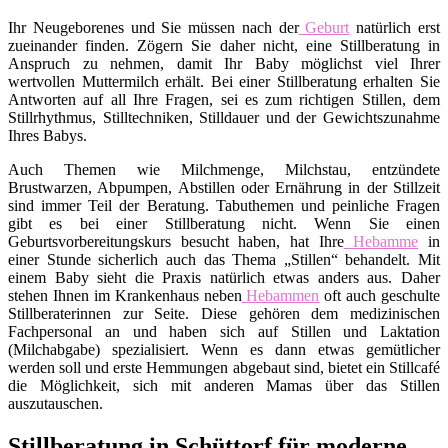
Ihr Neugeborenes und Sie müssen nach der
Geburt
natürlich erst
zueinander finden. Zögern Sie daher nicht, eine Stillberatung in
Anspruch zu nehmen, damit Ihr Baby möglichst viel Ihrer
wertvollen Muttermilch erhält. Bei einer Stillberatung erhalten Sie
Antworten auf all Ihre Fragen, sei es zum richtigen Stillen, dem
Stillrhythmus, Stilltechniken, Stilldauer und der Gewichtszunahme
Ihres Babys.
Auch Themen wie Milchmenge, Milchstau, entzündete
Brustwarzen, Abpumpen, Abstillen oder Ernährung in der Stillzeit
sind immer Teil der Beratung. Tabuthemen und peinliche Fragen
gibt es bei einer Stillberatung nicht. Wenn Sie einen
Geburtsvorbereitungskurs besucht haben, hat Ihre
Hebamme
in
einer Stunde sicherlich auch das Thema „Stillen“ behandelt. Mit
einem Baby sieht die Praxis natürlich etwas anders aus. Daher
stehen Ihnen im Krankenhaus neben
Hebammen
oft auch geschulte
Stillberaterinnen zur Seite. Diese gehören dem medizinischen
Fachpersonal an und haben sich auf Stillen und Laktation
(Milchabgabe) spezialisiert. Wenn es dann etwas gemütlicher
werden soll und erste Hemmungen abgebaut sind, bietet ein Stillcafé
die Möglichkeit, sich mit anderen Mamas über das Stillen
auszutauschen.
Stillberatung in Schüttorf für moderne