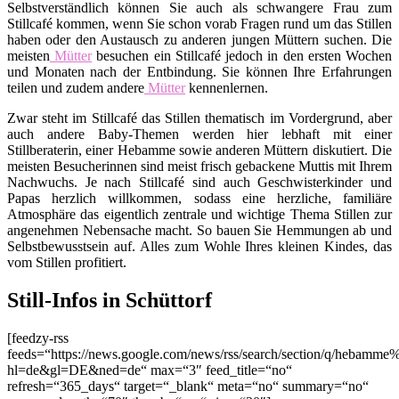
Selbstverständlich können Sie auch als schwangere Frau zum
Stillcafé kommen, wenn Sie schon vorab Fragen rund um das Stillen
haben oder den Austausch zu anderen jungen Müttern suchen. Die
meisten
Mütter
besuchen ein Stillcafé jedoch in den ersten Wochen
und Monaten nach der Entbindung. Sie können Ihre Erfahrungen
teilen und zudem andere
Mütter
kennenlernen.
Zwar steht im Stillcafé das Stillen thematisch im Vordergrund, aber
auch andere Baby-Themen werden hier lebhaft mit einer
Stillberaterin, einer Hebamme sowie anderen Müttern diskutiert. Die
meisten Besucherinnen sind meist frisch gebackene Muttis mit Ihrem
Nachwuchs. Je nach Stillcafé sind auch Geschwisterkinder und
Papas herzlich willkommen, sodass eine herzliche, familiäre
Atmosphäre das eigentlich zentrale und wichtige Thema Stillen zur
angenehmen Nebensache macht. So bauen Sie Hemmungen ab und
Selbstbewusstsein auf. Alles zum Wohle Ihres kleinen Kindes, das
vom Stillen profitiert.
Still-Infos in Schüttorf
[feedzy-rss
feeds=“https://news.google.com/news/rss/search/section/q/hebamme%
hl=de&gl=DE&ned=de“ max=“3″ feed_title=“no“
refresh=“365_days“ target=“_blank“ meta=“no“ summary=“no“