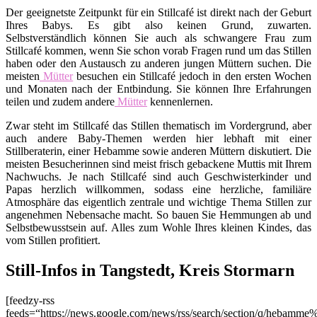
Der geeignetste Zeitpunkt für ein Stillcafé ist direkt nach der Geburt
Ihres Babys. Es gibt also keinen Grund, zuwarten.
Selbstverständlich können Sie auch als schwangere Frau zum
Stillcafé kommen, wenn Sie schon vorab Fragen rund um das Stillen
haben oder den Austausch zu anderen jungen Müttern suchen. Die
meisten
Mütter
besuchen ein Stillcafé jedoch in den ersten Wochen
und Monaten nach der Entbindung. Sie können Ihre Erfahrungen
teilen und zudem andere
Mütter
kennenlernen.
Zwar steht im Stillcafé das Stillen thematisch im Vordergrund, aber
auch andere Baby-Themen werden hier lebhaft mit einer
Stillberaterin, einer Hebamme sowie anderen Müttern diskutiert. Die
meisten Besucherinnen sind meist frisch gebackene Muttis mit Ihrem
Nachwuchs. Je nach Stillcafé sind auch Geschwisterkinder und
Papas herzlich willkommen, sodass eine herzliche, familiäre
Atmosphäre das eigentlich zentrale und wichtige Thema Stillen zur
angenehmen Nebensache macht. So bauen Sie Hemmungen ab und
Selbstbewusstsein auf. Alles zum Wohle Ihres kleinen Kindes, das
vom Stillen profitiert.
Still-Infos in Tangstedt, Kreis Stormarn
[feedzy-rss
feeds=“https://news.google.com/news/rss/search/section/q/hebamme