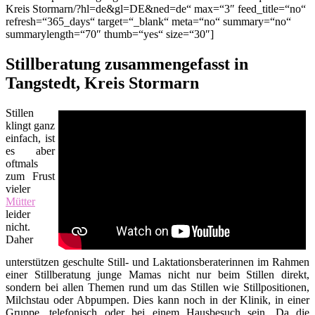
Kreis Stormarn/?hl=de&gl=DE&ned=de“ max=“3″ feed_title=“no“
refresh=“365_days“ target=“_blank“ meta=“no“ summary=“no“
summarylength=“70″ thumb=“yes“ size=“30″]
Stillberatung zusammengefasst in
Tangstedt, Kreis Stormarn
Stillen
klingt ganz
einfach, ist
es aber
oftmals
zum Frust
vieler
Mütter
leider
nicht.
Daher
unterstützen geschulte Still- und Laktationsberaterinnen im Rahmen
einer Stillberatung junge Mamas nicht nur beim Stillen direkt,
sondern bei allen Themen rund um das Stillen wie Stillpositionen,
Milchstau oder Abpumpen. Dies kann noch in der Klinik, in einer
Gruppe, telefonisch oder bei einem Hausbesuch sein. Da die