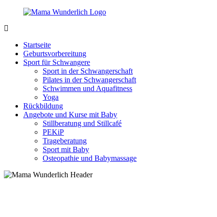
Zurück
zum
Inhalt
MamaWunderlich.de
Mutti
sein
Startseite
ist
Geburtsvorbereitung
wunderbar!
Sport für Schwangere
Sport in der Schwangerschaft
Pilates in der Schwangerschaft
Schwimmen und Aquafitness
Yoga
Rückbildung
Angebote und Kurse mit Baby
Stillberatung und Stillcafé
PEKiP
Trageberatung
Sport mit Baby
Osteopathie und Babymassage