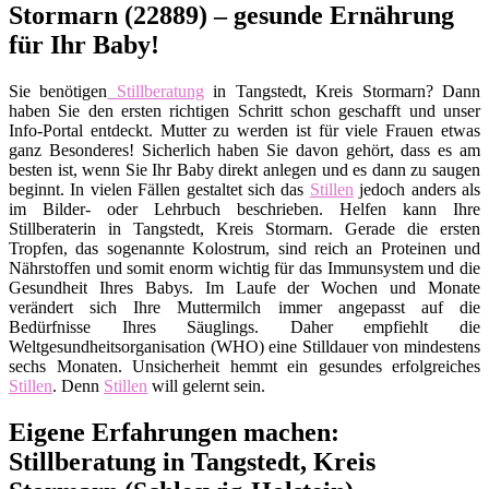
Stormarn (22889) – gesunde Ernährung
für Ihr Baby!
Sie benötigen
Stillberatung
in Tangstedt, Kreis Stormarn? Dann
haben Sie den ersten richtigen Schritt schon geschafft und unser
Info-Portal entdeckt. Mutter zu werden ist für viele Frauen etwas
ganz Besonderes! Sicherlich haben Sie davon gehört, dass es am
besten ist, wenn Sie Ihr Baby direkt anlegen und es dann zu saugen
beginnt. In vielen Fällen gestaltet sich das
Stillen
jedoch anders als
im Bilder- oder Lehrbuch beschrieben. Helfen kann Ihre
Stillberaterin in Tangstedt, Kreis Stormarn. Gerade die ersten
Tropfen, das sogenannte Kolostrum, sind reich an Proteinen und
Nährstoffen und somit enorm wichtig für das Immunsystem und die
Gesundheit Ihres Babys. Im Laufe der Wochen und Monate
verändert sich Ihre Muttermilch immer angepasst auf die
Bedürfnisse Ihres Säuglings. Daher empfiehlt die
Weltgesundheitsorganisation (WHO) eine Stilldauer von mindestens
sechs Monaten. Unsicherheit hemmt ein gesundes erfolgreiches
Stillen
. Denn
Stillen
will gelernt sein.
Eigene Erfahrungen machen:
Stillberatung in Tangstedt, Kreis