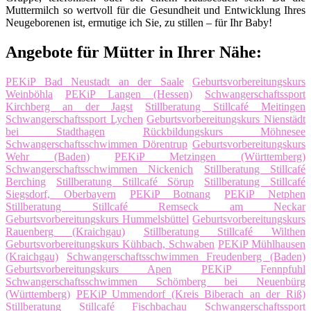
Muttermilch so wertvoll für die Gesundheit und Entwicklung Ihres
Neugeborenen ist, ermutige ich Sie, zu stillen – für Ihr Baby!
Angebote für Mütter in Ihrer Nähe:
PEKiP Bad Neustadt an der Saale
Geburtsvorbereitungskurs
Weinböhla
PEKiP Langen (Hessen)
Schwangerschaftssport
Kirchberg an der Jagst
Stillberatung Stillcafé Meitingen
Schwangerschaftssport Lychen
Geburtsvorbereitungskurs Nienstädt
bei Stadthagen
Rückbildungskurs Möhnesee
Schwangerschaftsschwimmen Dörentrup
Geburtsvorbereitungskurs
Wehr (Baden)
PEKiP Metzingen (Württemberg)
Schwangerschaftsschwimmen Nickenich
Stillberatung Stillcafé
Berching
Stillberatung Stillcafé Sörup
Stillberatung Stillcafé
Siegsdorf, Oberbayern
PEKiP Botnang
PEKiP Netphen
Stillberatung Stillcafé Remseck am Neckar
Geburtsvorbereitungskurs Hummelsbüttel
Geburtsvorbereitungskurs
Rauenberg (Kraichgau)
Stillberatung Stillcafé Wilthen
Geburtsvorbereitungskurs Kühbach, Schwaben
PEKiP Mühlhausen
(Kraichgau)
Schwangerschaftsschwimmen Freudenberg (Baden)
Geburtsvorbereitungskurs Apen
PEKiP Fennpfuhl
Schwangerschaftsschwimmen Schömberg bei Neuenbürg
(Württemberg)
PEKiP Ummendorf (Kreis Biberach an der Riß)
Stillberatung Stillcafé Fischbachau
Schwangerschaftssport