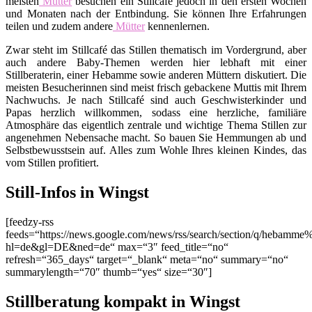
meisten
Mütter
besuchen ein Stillcafé jedoch in den ersten Wochen
und Monaten nach der Entbindung. Sie können Ihre Erfahrungen
teilen und zudem andere
Mütter
kennenlernen.
Zwar steht im Stillcafé das Stillen thematisch im Vordergrund, aber
auch andere Baby-Themen werden hier lebhaft mit einer
Stillberaterin, einer Hebamme sowie anderen Müttern diskutiert. Die
meisten Besucherinnen sind meist frisch gebackene Muttis mit Ihrem
Nachwuchs. Je nach Stillcafé sind auch Geschwisterkinder und
Papas herzlich willkommen, sodass eine herzliche, familiäre
Atmosphäre das eigentlich zentrale und wichtige Thema Stillen zur
angenehmen Nebensache macht. So bauen Sie Hemmungen ab und
Selbstbewusstsein auf. Alles zum Wohle Ihres kleinen Kindes, das
vom Stillen profitiert.
Still-Infos in Wingst
[feedzy-rss
feeds=“https://news.google.com/news/rss/search/section/q/hebamme
hl=de&gl=DE&ned=de“ max=“3″ feed_title=“no“
refresh=“365_days“ target=“_blank“ meta=“no“ summary=“no“
summarylength=“70″ thumb=“yes“ size=“30″]
Stillberatung kompakt in Wingst