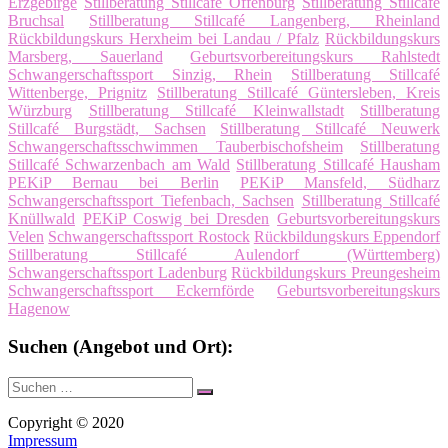
Erzgebirge
Stillberatung Stillcafé Offenburg
Stillberatung Stillcafé
Bruchsal
Stillberatung Stillcafé Langenberg, Rheinland
Rückbildungskurs Herxheim bei Landau / Pfalz
Rückbildungskurs
Marsberg, Sauerland
Geburtsvorbereitungskurs Rahlstedt
Schwangerschaftssport Sinzig, Rhein
Stillberatung Stillcafé
Wittenberge, Prignitz
Stillberatung Stillcafé Güntersleben, Kreis
Würzburg
Stillberatung Stillcafé Kleinwallstadt
Stillberatung
Stillcafé Burgstädt, Sachsen
Stillberatung Stillcafé Neuwerk
Schwangerschaftsschwimmen Tauberbischofsheim
Stillberatung
Stillcafé Schwarzenbach am Wald
Stillberatung Stillcafé Hausham
PEKiP Bernau bei Berlin
PEKiP Mansfeld, Südharz
Schwangerschaftssport Tiefenbach, Sachsen
Stillberatung Stillcafé
Knüllwald
PEKiP Coswig bei Dresden
Geburtsvorbereitungskurs
Velen
Schwangerschaftssport Rostock
Rückbildungskurs Eppendorf
Stillberatung Stillcafé Aulendorf (Württemberg)
Schwangerschaftssport Ladenburg
Rückbildungskurs Preungesheim
Schwangerschaftssport Eckernförde
Geburtsvorbereitungskurs
Hagenow
Suchen (Angebot und Ort):
Suche
Suchen
nach:
Copyright © 2020
Impressum