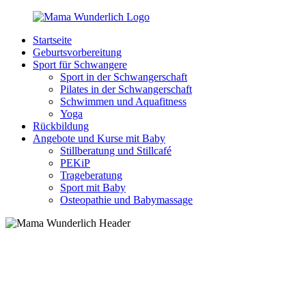
Zurück
zum
Startseite
Inhalt
MamaWunderlich.de
Mutti
Geburtsvorbereitung
sein
Sport für Schwangere
ist
Sport in der Schwangerschaft
wunderbar!
Pilates in der Schwangerschaft
Schwimmen und Aquafitness
Yoga
Rückbildung
Angebote und Kurse mit Baby
Stillberatung und Stillcafé
PEKiP
Trageberatung
Sport mit Baby
Osteopathie und Babymassage