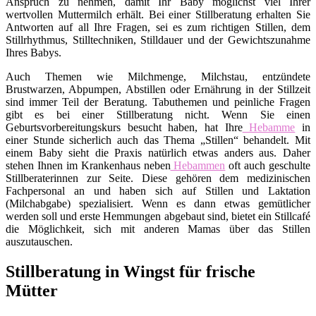
Anspruch zu nehmen, damit Ihr Baby möglichst viel Ihrer
wertvollen Muttermilch erhält. Bei einer Stillberatung erhalten Sie
Antworten auf all Ihre Fragen, sei es zum richtigen Stillen, dem
Stillrhythmus, Stilltechniken, Stilldauer und der Gewichtszunahme
Ihres Babys.
Auch Themen wie Milchmenge, Milchstau, entzündete
Brustwarzen, Abpumpen, Abstillen oder Ernährung in der Stillzeit
sind immer Teil der Beratung. Tabuthemen und peinliche Fragen
gibt es bei einer Stillberatung nicht. Wenn Sie einen
Geburtsvorbereitungskurs besucht haben, hat Ihre
Hebamme
in
einer Stunde sicherlich auch das Thema „Stillen“ behandelt. Mit
einem Baby sieht die Praxis natürlich etwas anders aus. Daher
stehen Ihnen im Krankenhaus neben
Hebammen
oft auch geschulte
Stillberaterinnen zur Seite. Diese gehören dem medizinischen
Fachpersonal an und haben sich auf Stillen und Laktation
(Milchabgabe) spezialisiert. Wenn es dann etwas gemütlicher
werden soll und erste Hemmungen abgebaut sind, bietet ein Stillcafé
die Möglichkeit, sich mit anderen Mamas über das Stillen
auszutauschen.
Stillberatung in Wingst für frische
Mütter