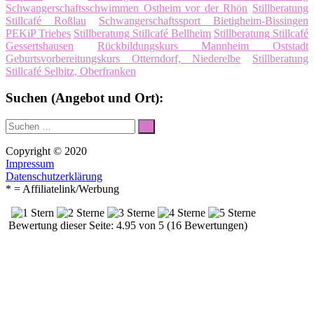
Schwangerschaftsschwimmen Ostheim vor der Rhön
Stillberatung
Stillcafé Roßlau
Schwangerschaftssport Bietigheim-Bissingen
PEKiP Triebes
Stillberatung Stillcafé Bellheim
Stillberatung Stillcafé
Gessertshausen
Rückbildungskurs Mannheim Oststadt
Geburtsvorbereitungskurs Otterndorf, Niederelbe
Stillberatung
Stillcafé Selbitz, Oberfranken
Suchen (Angebot und Ort):
Suche
Suchen
nach:
Copyright © 2020
Impressum
Datenschutzerklärung
* = Affiliatelink/Werbung
Bewertung dieser Seite: 4.95 von 5 (16 Bewertungen)