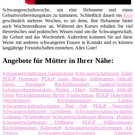
Schwangerschaftswoche, um eine Hebamme und einen
Geburtsvorbereitungskurs zu kümmern. Schließlich dauert ein
Kurs
gewöhnlich mehrere Wochen, es sei denn, Ihre Hebamme bietet
auch Wochenendkurse an. Während des Kurses erhalten Sie viel
theoretisches und praktisches Wissen rund um die Schwangerschaft,
die Geburt und das Wochenbett. Außerdem kommen Sie auf diese
Weise mit anderen schwangeren Frauen in Kontakt und es können
langjährige Freundschaften entstehen. Alles Gute!
Angebote für Mütter in Ihrer Nähe:
Schwangerschaftssport Gaimersheim
Schwangerschaftssport Telgte
PEKiP Hemmoor
PEKiP Sankt Blasien
Stillberatung Stillcafé
Düren, Rheinland
Rückbildungskurs Saaldorf-Surheim
Geburtsvorbereitungskurs Müden (Aller)
Stillberatung Stillcafé
Ebern
Rückbildungskurs Berlin Friedrichshain
PEKiP Hohenstein
(Württemberg)
Rückbildungskurs Lähden
Schwangerschaftsschwimmen Bad Orb
PEKiP Wagenfeld
Schwangerschaftssport Gernsheim
Schwangerschaftsschwimmen
Gerlingen (Württemberg)
Schwangerschaftssport Moorsee, Holstein
Schwangerschaftssport Dötlingen
PEKiP Willingshausen
Rückbildungskurs Ballenstedt
Schwangerschaftsschwimmen Alt-
Treptow
Schwangerschaftsschwimmen Amtsberg