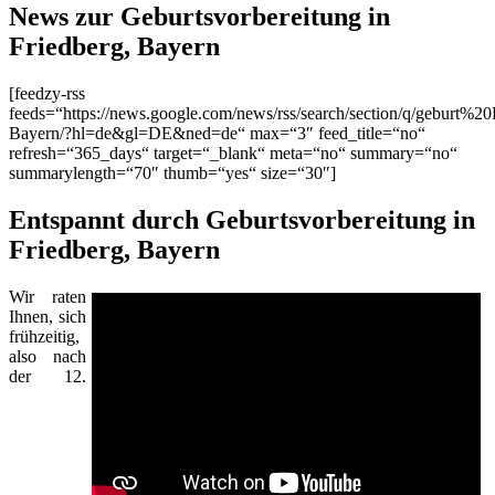
News zur Geburtsvorbereitung in
Friedberg, Bayern
[feedzy-rss
feeds=“https://news.google.com/news/rss/search/section/q/geburt%20
Bayern/?hl=de&gl=DE&ned=de“ max=“3″ feed_title=“no“
refresh=“365_days“ target=“_blank“ meta=“no“ summary=“no“
summarylength=“70″ thumb=“yes“ size=“30″]
Entspannt durch Geburtsvorbereitung in
Friedberg, Bayern
Wir raten
Ihnen, sich
frühzeitig,
also nach
der 12.