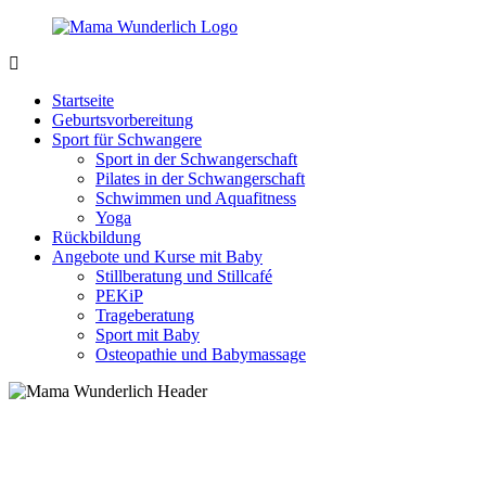
Zurück
zum
Inhalt
MamaWunderlich.de
Mutti
sein
Startseite
ist
Geburtsvorbereitung
wunderbar!
Sport für Schwangere
Sport in der Schwangerschaft
Pilates in der Schwangerschaft
Schwimmen und Aquafitness
Yoga
Rückbildung
Angebote und Kurse mit Baby
Stillberatung und Stillcafé
PEKiP
Trageberatung
Sport mit Baby
Osteopathie und Babymassage