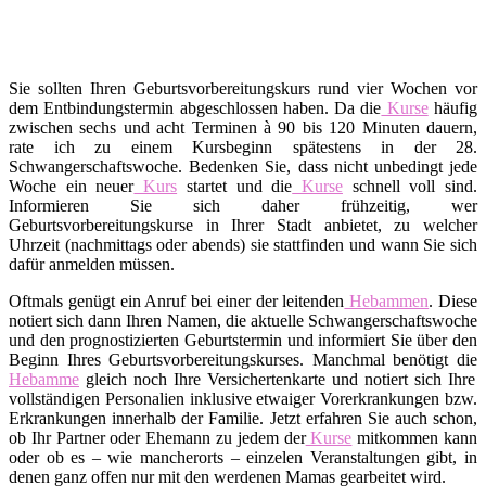
Sie sollten Ihren Geburtsvorbereitungskurs rund vier Wochen vor
dem Entbindungstermin abgeschlossen haben. Da die
Kurse
häufig
zwischen sechs und acht Terminen à 90 bis 120 Minuten dauern,
rate ich zu einem Kursbeginn spätestens in der 28.
Schwangerschaftswoche. Bedenken Sie, dass nicht unbedingt jede
Woche ein neuer
Kurs
startet und die
Kurse
schnell voll sind.
Informieren Sie sich daher frühzeitig, wer
Geburtsvorbereitungskurse in Ihrer Stadt anbietet, zu welcher
Uhrzeit (nachmittags oder abends) sie stattfinden und wann Sie sich
dafür anmelden müssen.
Oftmals genügt ein Anruf bei einer der leitenden
Hebammen
. Diese
notiert sich dann Ihren Namen, die aktuelle Schwangerschaftswoche
und den prognostizierten Geburtstermin und informiert Sie über den
Beginn Ihres Geburtsvorbereitungskurses. Manchmal benötigt die
Hebamme
gleich noch Ihre Versichertenkarte und notiert sich Ihre
vollständigen Personalien inklusive etwaiger Vorerkrankungen bzw.
Erkrankungen innerhalb der Familie. Jetzt erfahren Sie auch schon,
ob Ihr Partner oder Ehemann zu jedem der
Kurse
mitkommen kann
oder ob es – wie mancherorts – einzelen Veranstaltungen gibt, in
denen ganz offen nur mit den werdenen Mamas gearbeitet wird.