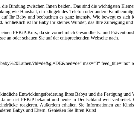
 die Bindung zwischen Ihnen beiden. Das sind die wichtigsten Elemen
lenkung wie Haushalt, ein klingelndes Telefon oder andere Familienmitg
auf Ihr Baby und beobachten es ganz intensiv. Wie bewegt es sich for
. Schließlich ist Ihr Baby Ihr kleines Wunder, das Ihre Zuneigung un
r einen PEKiP-Kurs, da sie vornehmlich Gesundheits- und Prävention
asse an oder schauen Sie auf der entsprechenden Webseite nach.
ion/q/baby%20Lathen/?hl=de&gl=DE&ned=de“ max=“3″ feed_title=“no“
kindliche Entwicklungsförderung Ihres Babys und die Festigung und 
Jahren ist PEKiP bekannt und heute in Deutschland weit verbreitet
eindrücke reagieren. Außerdem erhalten Sie Informationen zur Kind
deren Babys und Eltern. Genießen Sie Ihren Kurs!