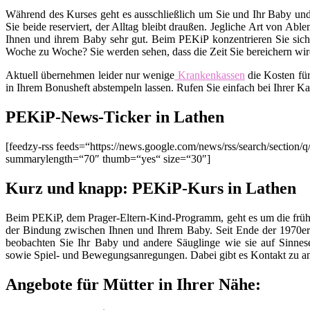
Während des Kurses geht es ausschließlich um Sie und Ihr Baby und
Sie beide reserviert, der Alltag bleibt draußen. Jegliche Art von Ab
Ihnen und ihrem Baby sehr gut. Beim PEKiP konzentrieren Sie sich 
Woche zu Woche? Sie werden sehen, dass die Zeit Sie bereichern wird
Aktuell übernehmen leider nur wenige
Krankenkassen
die Kosten fü
in Ihrem Bonusheft abstempeln lassen. Rufen Sie einfach bei Ihrer K
PEKiP-News-Ticker in Lathen
[feedzy-rss feeds=“https://news.google.com/news/rss/search/sect
summarylength=“70″ thumb=“yes“ size=“30″]
Kurz und knapp: PEKiP-Kurs in Lathen
Beim PEKiP, dem Prager-Eltern-Kind-Programm, geht es um die früh
der Bindung zwischen Ihnen und Ihrem Baby. Seit Ende der 1970er 
beobachten Sie Ihr Baby und andere Säuglinge wie sie auf Sinnes
sowie Spiel- und Bewegungsanregungen. Dabei gibt es Kontakt zu an
Angebote für Mütter in Ihrer Nähe: