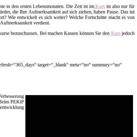
te in den ersten Lebensmonaten. Die Zeit ist im
Kurs
ist also nur für
lieder, die Ihre Aufmerksamkeit auf sich ziehen, haben Pause. Das tut
t? Wie entwickelt es sich weiter? Welche Fortschritte macht es von
d Aufmerksamkeit verdient.
skurse bezuschussen. Bei machen Kassen können Sie den
Kurs
jedoch
 refresh=“365_days“ target=“_blank“ meta=“no“ summary=“no“
Verbesserung
. Beim PEKiP
sentwicklung