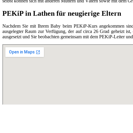
selbst können sich mit anderen Müttern und Vätern sowie mit dem Grupp
PEKiP in Lathen für neugierige Eltern
Nachdem Sie mit Ihrem Baby beim PEKiP-Kurs angekommen sind, en
ausgelegter Raum zur Verfügung, der auf circa 26 Grad geheizt ist,
ausgesetzt und Sie beobachten gemeinsam mit dem PEKiP-Leiter und d