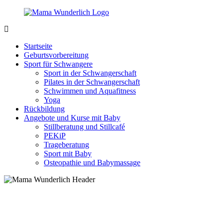
Zurück
zum
Inhalt
MamaWunderlich.de
Mutti
sein
Startseite
ist
Geburtsvorbereitung
wunderbar!
Sport für Schwangere
Sport in der Schwangerschaft
Pilates in der Schwangerschaft
Schwimmen und Aquafitness
Yoga
Rückbildung
Angebote und Kurse mit Baby
Stillberatung und Stillcafé
PEKiP
Trageberatung
Sport mit Baby
Osteopathie und Babymassage