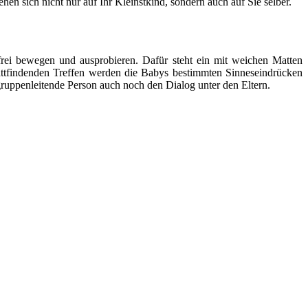
en sich nicht nur auf Ihr Kleinstkind, sondern auch auf Sie selber.
ei bewegen und ausprobieren. Dafür steht ein mit weichen Matten
stattfindenden Treffen werden die Babys bestimmten Sinneseindrücken
ruppenleitende Person auch noch den Dialog unter den Eltern.