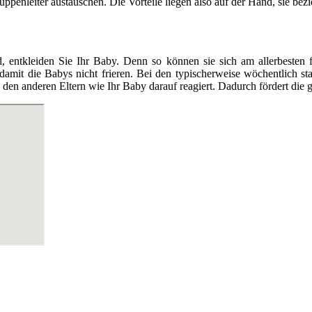
enleiter austauschen. Die Vorteile liegen also auf der Hand, sie bezieh
tkleiden Sie Ihr Baby. Denn so können sie sich am allerbesten fr
 damit die Babys nicht frieren. Bei den typischerweise wöchentlich 
en anderen Eltern wie Ihr Baby darauf reagiert. Dadurch fördert die g