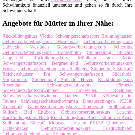
Schwimmkurs finanziell unterstützt und gehen so fit durch Ihre
Schwangerschaft!
Angebote für Mütter in Ihrer Nähe:
Rückbildungskurs Vlotho
Schwangerschaftssport Brünninghausen
Geburtsvorbereitungskurs Haselünne
Geburtsvorbereitungskurs
Lübbecke, Westfalen
Geburtsvorbereitungskurs Schierling
Geburtsvorbereitungskurs Bordesholm
Stillberatung Stillcafé
Langerfeld
Rückbildungskurs Mühlheim am Main
Schwangerschaftssport Bergrheinfeld
Geburtsvorbereitungskurs
Fritzlar
Geburtsvorbereitungskurs Stellingen
Stillberatung Stillcafé
Reichertshausen, Ilm
Schwangerschaftssport Süderholz,
Vorpommern
Stillberatung Stillcafé Heven
Rückbildungskurs
Rosenthal
Schwangerschaftssport Pößneck
Schwangerschaftsschwimmen Eschweiler, Rheinland
Schwangerschaftsschwimmen Dahlem
PEKiP Königstein im
Taunus
Schwangerschaftsschwimmen Donaueschingen
PEKiP
Kutenholz
Geburtsvorbereitungskurs Simmerath
Stillberatung
Stillcafé Bad Endbach
Geburtsvorbereitungskurs Letschin
Rückbildungskurs Buch
Rückbildungskurs Höchstadt an der Aisch
Stillberatung Stillcafé Moorsee, Holstein
PEKiP Elmenhorst /
Lichtenhagen
Geburtsvorbereitungskurs Friedrichshafen
Geburtsvorbereitungskurs Altentreptow