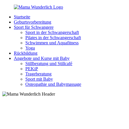
Zurück
zum
Startseite
Inhalt
MamaWunderlich.de
Mutti
Geburtsvorbereitung
sein
Sport für Schwangere
ist
Sport in der Schwangerschaft
wunderbar!
Pilates in der Schwangerschaft
Schwimmen und Aquafitness
Yoga
Rückbildung
Angebote und Kurse mit Baby
Stillberatung und Stillcafé
PEKiP
Trageberatung
Sport mit Baby
Osteopathie und Babymassage