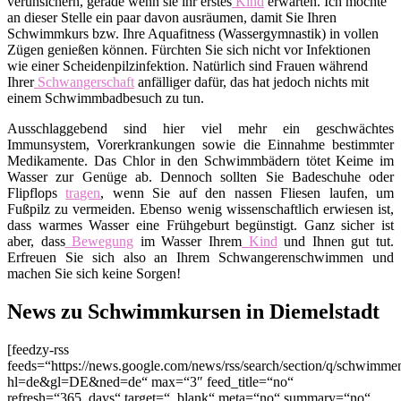
verunsichern, gerade wenn sie ihr erstes
Kind
erwarten. Ich möchte
an dieser Stelle ein paar davon ausräumen, damit Sie Ihren
Schwimmkurs bzw. Ihre Aquafitness (Wassergymnastik) in vollen
Zügen genießen können. Fürchten Sie sich nicht vor Infektionen
wie einer Scheidenpilzinfektion. Natürlich sind Frauen während
Ihrer
Schwangerschaft
anfälliger dafür, das hat jedoch nichts mit
einem Schwimmbadbesuch zu tun.
Ausschlaggebend sind hier viel mehr ein geschwächtes
Immunsystem, Vorerkrankungen sowie die Einnahme bestimmter
Medikamente. Das Chlor in den Schwimmbädern tötet Keime im
Wasser zur Genüge ab. Dennoch sollten Sie Badeschuhe oder
Flipflops
tragen
, wenn Sie auf den nassen Fliesen laufen, um
Fußpilz zu vermeiden. Ebenso wenig wissenschaftlich erwiesen ist,
dass warmes Wasser eine Frühgeburt begünstigt. Ganz sicher ist
aber, dass
Bewegung
im Wasser Ihrem
Kind
und Ihnen gut tut.
Erfreuen Sie sich also an Ihrem Schwangerenschwimmen und
machen Sie sich keine Sorgen!
News zu Schwimmkursen in Diemelstadt
[feedzy-rss
feeds=“https://news.google.com/news/rss/search/section/q/schwimm
hl=de&gl=DE&ned=de“ max=“3″ feed_title=“no“
refresh=“365_days“ target=“_blank“ meta=“no“ summary=“no“