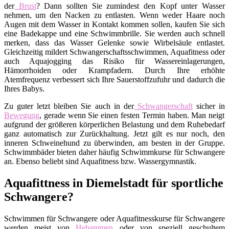
der
Brust
? Dann sollten Sie zumindest den Kopf unter Wasser
nehmen, um den Nacken zu entlasten. Wenn weder Haare noch
Augen mit dem Wasser in Kontakt kommen sollen, kaufen Sie sich
eine Badekappe und eine Schwimmbrille. Sie werden auch schnell
merken, dass das Wasser Gelenke sowie Wirbelsäule entlastet.
Gleichzeitig mildert Schwangerschaftsschwimmen, Aquafitness oder
auch Aquajogging das Risiko für Wassereinlagerungen,
Hämorrhoiden oder Krampfadern. Durch Ihre erhöhte
Atemfrequenz verbessert sich Ihre Sauerstoffzufuhr und dadurch die
Ihres Babys.
Zu guter letzt bleiben Sie auch in der
Schwangerschaft
sicher in
Bewegung
, gerade wenn Sie einen festen Termin haben. Man neigt
aufgrund der größeren körperlichen Belastung und dem Ruhebedarf
ganz automatisch zur Zurückhaltung. Jetzt gilt es nur noch, den
inneren Schweinehund zu überwinden, am besten in der Gruppe.
Schwimmbäder bieten daher häufig Schwimmkurse für Schwangere
an. Ebenso beliebt sind Aquafitness bzw. Wassergymnastik.
Aquafittness in Diemelstadt für sportliche
Schwangere?
Schwimmen für Schwangere oder Aquafitnesskurse für Schwangere
werden meist von
Hebammen
oder von speziell geschultem