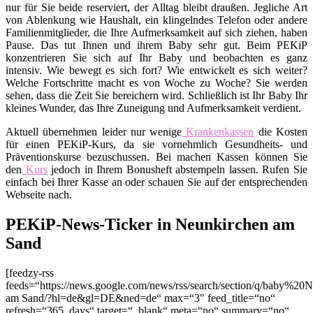
nur für Sie beide reserviert, der Alltag bleibt draußen. Jegliche Art
von Ablenkung wie Haushalt, ein klingelndes Telefon oder andere
Familienmitglieder, die Ihre Aufmerksamkeit auf sich ziehen, haben
Pause. Das tut Ihnen und ihrem Baby sehr gut. Beim PEKiP
konzentrieren Sie sich auf Ihr Baby und beobachten es ganz
intensiv. Wie bewegt es sich fort? Wie entwickelt es sich weiter?
Welche Fortschritte macht es von Woche zu Woche? Sie werden
sehen, dass die Zeit Sie bereichern wird. Schließlich ist Ihr Baby Ihr
kleines Wunder, das Ihre Zuneigung und Aufmerksamkeit verdient.
Aktuell übernehmen leider nur wenige
Krankenkassen
die Kosten
für einen PEKiP-Kurs, da sie vornehmlich Gesundheits- und
Präventionskurse bezuschussen. Bei machen Kassen können Sie
den
Kurs
jedoch in Ihrem Bonusheft abstempeln lassen. Rufen Sie
einfach bei Ihrer Kasse an oder schauen Sie auf der entsprechenden
Webseite nach.
PEKiP-News-Ticker in Neunkirchen am
Sand
[feedzy-rss
feeds=“https://news.google.com/news/rss/search/section/q/baby%20
am Sand/?hl=de&gl=DE&ned=de“ max=“3″ feed_title=“no“
refresh=“365_days“ target=“_blank“ meta=“no“ summary=“no“