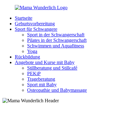
Zurück
zum
Startseite
Inhalt
MamaWunderlich.de
Mutti
Geburtsvorbereitung
sein
Sport für Schwangere
ist
Sport in der Schwangerschaft
wunderbar!
Pilates in der Schwangerschaft
Schwimmen und Aquafitness
Yoga
Rückbildung
Angebote und Kurse mit Baby
Stillberatung und Stillcafé
PEKiP
Trageberatung
Sport mit Baby
Osteopathie und Babymassage