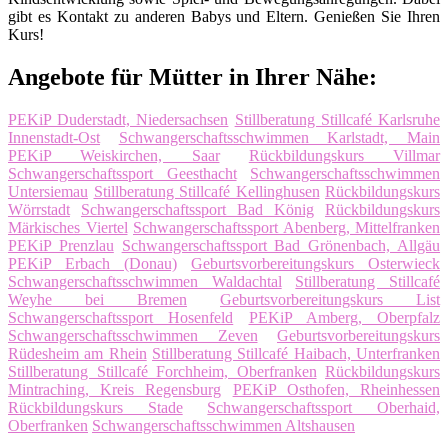
gibt es Kontakt zu anderen Babys und Eltern. Genießen Sie Ihren
Kurs!
Angebote für Mütter in Ihrer Nähe:
PEKiP Duderstadt, Niedersachsen
Stillberatung Stillcafé Karlsruhe
Innenstadt-Ost
Schwangerschaftsschwimmen Karlstadt, Main
PEKiP Weiskirchen, Saar
Rückbildungskurs Villmar
Schwangerschaftssport Geesthacht
Schwangerschaftsschwimmen
Untersiemau
Stillberatung Stillcafé Kellinghusen
Rückbildungskurs
Wörrstadt
Schwangerschaftssport Bad König
Rückbildungskurs
Märkisches Viertel
Schwangerschaftssport Abenberg, Mittelfranken
PEKiP Prenzlau
Schwangerschaftssport Bad Grönenbach, Allgäu
PEKiP Erbach (Donau)
Geburtsvorbereitungskurs Osterwieck
Schwangerschaftsschwimmen Waldachtal
Stillberatung Stillcafé
Weyhe bei Bremen
Geburtsvorbereitungskurs List
Schwangerschaftssport Hosenfeld
PEKiP Amberg, Oberpfalz
Schwangerschaftsschwimmen Zeven
Geburtsvorbereitungskurs
Rüdesheim am Rhein
Stillberatung Stillcafé Haibach, Unterfranken
Stillberatung Stillcafé Forchheim, Oberfranken
Rückbildungskurs
Mintraching, Kreis Regensburg
PEKiP Osthofen, Rheinhessen
Rückbildungskurs Stade
Schwangerschaftssport Oberhaid,
Oberfranken
Schwangerschaftsschwimmen Altshausen