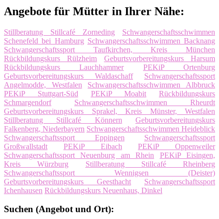
Angebote für Mütter in Ihrer Nähe:
Stillberatung Stillcafé Zorneding
Schwangerschaftsschwimmen
Schenefeld bei Hamburg
Schwangerschaftsschwimmen Backnang
Schwangerschaftssport Taufkirchen, Kreis München
Rückbildungskurs Rülzheim
Geburtsvorbereitungskurs Harsum
Rückbildungskurs Lauchhammer
PEKiP Ortenburg
Geburtsvorbereitungskurs Waldaschaff
Schwangerschaftssport
Angelmodde, Westfalen
Schwangerschaftsschwimmen Albbruck
PEKiP Stuttgart-Süd
PEKiP Moabit
Rückbildungskurs
Schmargendorf
Schwangerschaftsschwimmen Rheurdt
Geburtsvorbereitungskurs Sprakel, Kreis Münster, Westfalen
Stillberatung Stillcafé Könnern
Geburtsvorbereitungskurs
Falkenberg, Niederbayern
Schwangerschaftsschwimmen Heideblick
Schwangerschaftssport Eppingen
Schwangerschaftssport
Großwallstadt
PEKiP Eibach
PEKiP Oppenweiler
Schwangerschaftssport Neuenburg am Rhein
PEKiP Eisingen,
Kreis Würzburg
Stillberatung Stillcafé Rheinberg
Schwangerschaftssport Wennigsen (Deister)
Geburtsvorbereitungskurs Geesthacht
Schwangerschaftssport
Ichenhausen
Rückbildungskurs Neuenhaus, Dinkel
Suchen (Angebot und Ort):