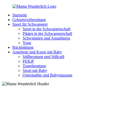
Zurück
zum
Startseite
Inhalt
MamaWunderlich.de
Mutti
Geburtsvorbereitung
sein
Sport für Schwangere
ist
Sport in der Schwangerschaft
wunderbar!
Pilates in der Schwangerschaft
Schwimmen und Aquafitness
Yoga
Rückbildung
Angebote und Kurse mit Baby
Stillberatung und Stillcafé
PEKiP
Trageberatung
Sport mit Baby
Osteopathie und Babymassage