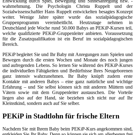
Entwicklung durch Spiel, Bewegung und Sinnesanregung bzw. -
wahrnehmung. Die Psychologin Christa Ruppelt und der
Sozialwissenschaftler Hans Ruppelt entwickelten besagtes Konzept
weiter. Wenige Jahre später wurde das sozialpädagogische
Gruppenprogramm vereinheitlicht. Heutzutage nehmen in
Deutschland jede Woche rund 50.000 Babys an PEKiP-Kursen teil,
welche qualifizierte PEKiP-Gruppenleiter anbieten. Voraussetzung
für die Zusatzqualifikation ist ein Beruf im sozialpädagogischen
Bereich.
PEKiP begleitet Sie und Ihr Baby mit Anregungen zum Spielen und
Bewegen durch die ersten Wochen und Monate des noch jungen
und aufregenden Lebens. So lernen Sie während des PEKiP-Kurses
die individuellen Fähigkeiten und Bedürfnisse Ihres Neugeborenen
ganz intensiv wahrzunehmen. Ihr Baby knüpft zudem erste
Kontakte mit anderen Babys – eine ganz natürliche und wichtige
Erfahrung – und Sie selbst können sich mit anderen Müttern und
Vätern sowie mit dem Gruppenleiter austauschen. Die Vorteile
liegen also auf der Hand, sie beziehen sich nicht nur auf Ihr
Kleinstkind, sondern auch auf Sie selber.
PEKiP in Stadtlohn für frische Eltern
Nachdem Sie mit Ihrem Baby beim PEKiP-Kurs angekommen sind,
entkleiden Sie Ihr Baby. Denn so können sie sich am allerbesten frei