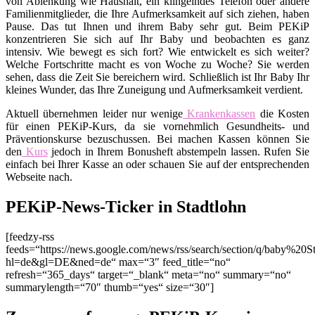
von Ablenkung wie Haushalt, ein klingelndes Telefon oder andere
Familienmitglieder, die Ihre Aufmerksamkeit auf sich ziehen, haben
Pause. Das tut Ihnen und ihrem Baby sehr gut. Beim PEKiP
konzentrieren Sie sich auf Ihr Baby und beobachten es ganz
intensiv. Wie bewegt es sich fort? Wie entwickelt es sich weiter?
Welche Fortschritte macht es von Woche zu Woche? Sie werden
sehen, dass die Zeit Sie bereichern wird. Schließlich ist Ihr Baby Ihr
kleines Wunder, das Ihre Zuneigung und Aufmerksamkeit verdient.
Aktuell übernehmen leider nur wenige
Krankenkassen
die Kosten
für einen PEKiP-Kurs, da sie vornehmlich Gesundheits- und
Präventionskurse bezuschussen. Bei machen Kassen können Sie
den
Kurs
jedoch in Ihrem Bonusheft abstempeln lassen. Rufen Sie
einfach bei Ihrer Kasse an oder schauen Sie auf der entsprechenden
Webseite nach.
PEKiP-News-Ticker in Stadtlohn
[feedzy-rss
feeds=“https://news.google.com/news/rss/search/section/q/baby%20St
hl=de&gl=DE&ned=de“ max=“3″ feed_title=“no“
refresh=“365_days“ target=“_blank“ meta=“no“ summary=“no“
summarylength=“70″ thumb=“yes“ size=“30″]