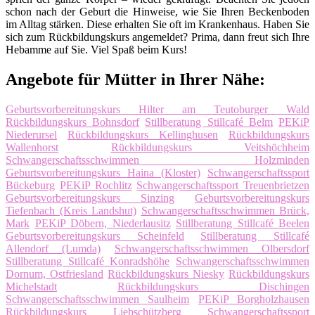
schon nach der Geburt die Hinweise, wie Sie Ihren Beckenboden
im Alltag stärken. Diese erhalten Sie oft im Krankenhaus. Haben Sie
sich zum Rückbildungskurs angemeldet? Prima, dann freut sich Ihre
Hebamme auf Sie. Viel Spaß beim Kurs!
Angebote für Mütter in Ihrer Nähe:
Geburtsvorbereitungskurs Hilter am Teutoburger Wald
Rückbildungskurs Bohnsdorf
Stillberatung Stillcafé Belm
PEKiP
Niederursel
Rückbildungskurs Kellinghusen
Rückbildungskurs
Wallenhorst
Rückbildungskurs Veitshöchheim
Schwangerschaftsschwimmen Holzminden
Geburtsvorbereitungskurs Haina (Kloster)
Schwangerschaftssport
Bückeburg
PEKiP Rochlitz
Schwangerschaftssport Treuenbrietzen
Geburtsvorbereitungskurs Sinzing
Geburtsvorbereitungskurs
Tiefenbach (Kreis Landshut)
Schwangerschaftsschwimmen Brück,
Mark
PEKiP Döbern, Niederlausitz
Stillberatung Stillcafé Beelen
Geburtsvorbereitungskurs Scheinfeld
Stillberatung Stillcafé
Allendorf (Lumda)
Schwangerschaftsschwimmen Olbersdorf
Stillberatung Stillcafé Konradshöhe
Schwangerschaftsschwimmen
Dornum, Ostfriesland
Rückbildungskurs Niesky
Rückbildungskurs
Michelstadt
Rückbildungskurs Dischingen
Schwangerschaftsschwimmen Saulheim
PEKiP Borgholzhausen
Rückbildungskurs Liebschützberg
Schwangerschaftssport