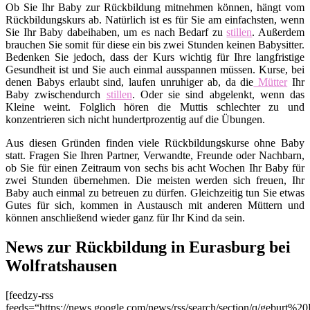
Ob Sie Ihr Baby zur Rückbildung mitnehmen können, hängt vom
Rückbildungskurs ab. Natürlich ist es für Sie am einfachsten, wenn
Sie Ihr Baby dabeihaben, um es nach Bedarf zu
stillen
. Außerdem
brauchen Sie somit für diese ein bis zwei Stunden keinen Babysitter.
Bedenken Sie jedoch, dass der Kurs wichtig für Ihre langfristige
Gesundheit ist und Sie auch einmal ausspannen müssen. Kurse, bei
denen Babys erlaubt sind, laufen unruhiger ab, da die
Mütter
Ihr
Baby zwischendurch
stillen
. Oder sie sind abgelenkt, wenn das
Kleine weint. Folglich hören die Muttis schlechter zu und
konzentrieren sich nicht hundertprozentig auf die Übungen.
Aus diesen Gründen finden viele Rückbildungskurse ohne Baby
statt. Fragen Sie Ihren Partner, Verwandte, Freunde oder Nachbarn,
ob Sie für einen Zeitraum von sechs bis acht Wochen Ihr Baby für
zwei Stunden übernehmen. Die meisten werden sich freuen, Ihr
Baby auch einmal zu betreuen zu dürfen. Gleichzeitig tun Sie etwas
Gutes für sich, kommen in Austausch mit anderen Müttern und
können anschließend wieder ganz für Ihr Kind da sein.
News zur Rückbildung in Eurasburg bei
Wolfratshausen
[feedzy-rss
feeds=“https://news.google.com/news/rss/search/section/q/geburt%2