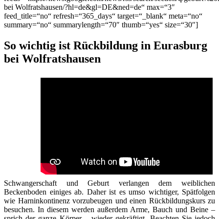
bei Wolfratshausen/?hl=de&gl=DE&ned=de“ max=“3″
feed_title=“no“ refresh=“365_days“ target=“_blank“ meta=“no“
summary=“no“ summarylength=“70″ thumb=“yes“ size=“30″]
So wichtig ist Rückbildung in Eurasburg
bei Wolfratshausen
Schwangerschaft und Geburt verlangen dem weiblichen
Beckenboden einiges ab. Daher ist es umso wichtiger, Spätfolgen
wie Harninkontinenz vorzubeugen und einen Rückbildungskurs zu
besuchen. In diesem werden außerdem Arme, Bauch und Beine –
sprich der ganze Körper – wieder gekräftigt. Beachten Sie jedoch