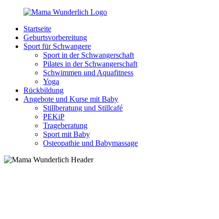
Zurück
zum
Startseite
Inhalt
MamaWunderlich.de
Mutti
Geburtsvorbereitung
sein
Sport für Schwangere
ist
Sport in der Schwangerschaft
wunderbar!
Pilates in der Schwangerschaft
Schwimmen und Aquafitness
Yoga
Rückbildung
Angebote und Kurse mit Baby
Stillberatung und Stillcafé
PEKiP
Trageberatung
Sport mit Baby
Osteopathie und Babymassage