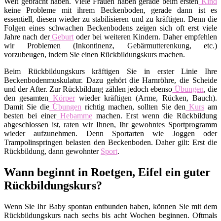
Welt gebracht haben. Viele Frauen haben gerade beim ersten
Kind
keine Probleme mit ihrem Beckenboden, gerade dann ist es
essentiell, diesen wieder zu stabilisieren und zu kräftigen. Denn die
Folgen eines schwachen Beckenbodens zeigen sich oft erst viele
Jahre nach der
Geburt
oder bei weiteren Kindern. Daher empfehlen
wir Problemen (Inkontinenz, Gebärmutterenkung, etc.)
vorzubeugen, indem Sie einen Rückbildungskurs machen.
Beim Rückbildungskurs kräftigen Sie in erster Linie Ihre
Beckenbodenmuskulatur. Dazu gehört die Harnröhre, die Scheide
und der After. Zur Rückbildung zählen jedoch ebenso
Übungen
, die
den gesamten
Körper
wieder kräftigen (Arme, Rücken, Bauch).
Damit Sie die
Übungen
richtig machen, sollten Sie den
Kurs
am
besten bei einer
Hebamme
machen. Erst wenn die Rückbildung
abgeschlossen ist, raten wir Ihnen, Ihr gewohntes Sportprogramm
wieder aufzunehmen. Denn Sportarten wie Joggen oder
Trampolinspringen belasten den Beckenboden. Daher gilt: Erst die
Rückbildung, dann gewohnter
Sport
.
Wann beginnt in Roetgen, Eifel ein guter
Rückbildungskurs?
Wenn Sie Ihr Baby spontan entbunden haben, können Sie mit dem
Rückbildungskurs nach sechs bis acht Wochen beginnen. Oftmals