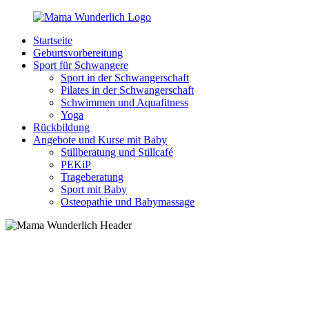
Zurück
zum
Startseite
Inhalt
MamaWunderlich.de
Mutti
Geburtsvorbereitung
sein
Sport für Schwangere
ist
Sport in der Schwangerschaft
wunderbar!
Pilates in der Schwangerschaft
Schwimmen und Aquafitness
Yoga
Rückbildung
Angebote und Kurse mit Baby
Stillberatung und Stillcafé
PEKiP
Trageberatung
Sport mit Baby
Osteopathie und Babymassage