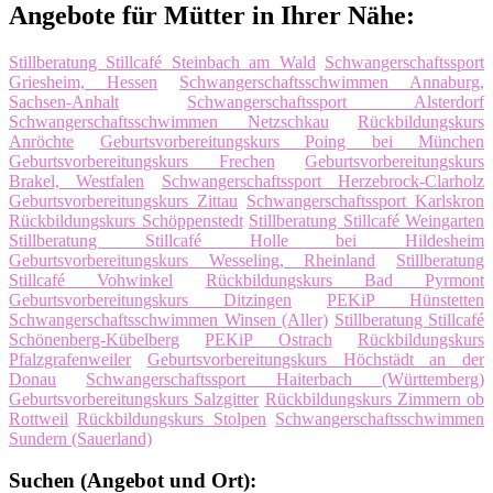
Angebote für Mütter in Ihrer Nähe:
Stillberatung Stillcafé Steinbach am Wald
Schwangerschaftssport
Griesheim, Hessen
Schwangerschaftsschwimmen Annaburg,
Sachsen-Anhalt
Schwangerschaftssport Alsterdorf
Schwangerschaftsschwimmen Netzschkau
Rückbildungskurs
Anröchte
Geburtsvorbereitungskurs Poing bei München
Geburtsvorbereitungskurs Frechen
Geburtsvorbereitungskurs
Brakel, Westfalen
Schwangerschaftssport Herzebrock-Clarholz
Geburtsvorbereitungskurs Zittau
Schwangerschaftssport Karlskron
Rückbildungskurs Schöppenstedt
Stillberatung Stillcafé Weingarten
Stillberatung Stillcafé Holle bei Hildesheim
Geburtsvorbereitungskurs Wesseling, Rheinland
Stillberatung
Stillcafé Vohwinkel
Rückbildungskurs Bad Pyrmont
Geburtsvorbereitungskurs Ditzingen
PEKiP Hünstetten
Schwangerschaftsschwimmen Winsen (Aller)
Stillberatung Stillcafé
Schönenberg-Kübelberg
PEKiP Ostrach
Rückbildungskurs
Pfalzgrafenweiler
Geburtsvorbereitungskurs Höchstädt an der
Donau
Schwangerschaftssport Haiterbach (Württemberg)
Geburtsvorbereitungskurs Salzgitter
Rückbildungskurs Zimmern ob
Rottweil
Rückbildungskurs Stolpen
Schwangerschaftsschwimmen
Sundern (Sauerland)
Suchen (Angebot und Ort):