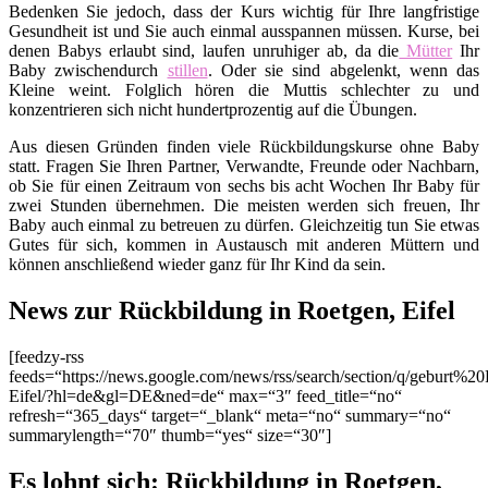
Bedenken Sie jedoch, dass der Kurs wichtig für Ihre langfristige
Gesundheit ist und Sie auch einmal ausspannen müssen. Kurse, bei
denen Babys erlaubt sind, laufen unruhiger ab, da die
Mütter
Ihr
Baby zwischendurch
stillen
. Oder sie sind abgelenkt, wenn das
Kleine weint. Folglich hören die Muttis schlechter zu und
konzentrieren sich nicht hundertprozentig auf die Übungen.
Aus diesen Gründen finden viele Rückbildungskurse ohne Baby
statt. Fragen Sie Ihren Partner, Verwandte, Freunde oder Nachbarn,
ob Sie für einen Zeitraum von sechs bis acht Wochen Ihr Baby für
zwei Stunden übernehmen. Die meisten werden sich freuen, Ihr
Baby auch einmal zu betreuen zu dürfen. Gleichzeitig tun Sie etwas
Gutes für sich, kommen in Austausch mit anderen Müttern und
können anschließend wieder ganz für Ihr Kind da sein.
News zur Rückbildung in Roetgen, Eifel
[feedzy-rss
feeds=“https://news.google.com/news/rss/search/section/q/geburt%2
Eifel/?hl=de&gl=DE&ned=de“ max=“3″ feed_title=“no“
refresh=“365_days“ target=“_blank“ meta=“no“ summary=“no“
summarylength=“70″ thumb=“yes“ size=“30″]
Es lohnt sich: Rückbildung in Roetgen,