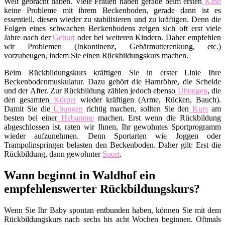
Welt gebracht haben. Viele Frauen haben gerade beim ersten
Kind
keine Probleme mit ihrem Beckenboden, gerade dann ist es
essentiell, diesen wieder zu stabilisieren und zu kräftigen. Denn die
Folgen eines schwachen Beckenbodens zeigen sich oft erst viele
Jahre nach der
Geburt
oder bei weiteren Kindern. Daher empfehlen
wir Problemen (Inkontinenz, Gebärmutterenkung, etc.)
vorzubeugen, indem Sie einen Rückbildungskurs machen.
Beim Rückbildungskurs kräftigen Sie in erster Linie Ihre
Beckenbodenmuskulatur. Dazu gehört die Harnröhre, die Scheide
und der After. Zur Rückbildung zählen jedoch ebenso
Übungen
, die
den gesamten
Körper
wieder kräftigen (Arme, Rücken, Bauch).
Damit Sie die
Übungen
richtig machen, sollten Sie den
Kurs
am
besten bei einer
Hebamme
machen. Erst wenn die Rückbildung
abgeschlossen ist, raten wir Ihnen, Ihr gewohntes Sportprogramm
wieder aufzunehmen. Denn Sportarten wie Joggen oder
Trampolinspringen belasten den Beckenboden. Daher gilt: Erst die
Rückbildung, dann gewohnter
Sport
.
Wann beginnt in Waldhof ein
empfehlenswerter Rückbildungskurs?
Wenn Sie Ihr Baby spontan entbunden haben, können Sie mit dem
Rückbildungskurs nach sechs bis acht Wochen beginnen. Oftmals