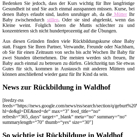
Bedenken Sie jedoch, dass der Kurs wichtig für Ihre langfristige
Gesundheit ist und Sie auch einmal ausspannen müssen. Kurse, bei
denen Babys erlaubt sind, laufen unruhiger ab, da die
Mütter
Ihr
Baby zwischendurch
stillen
. Oder sie sind abgelenkt, wenn das
Kleine weint. Folglich hören die Muttis schlechter zu und
konzentrieren sich nicht hundertprozentig auf die Übungen.
Aus diesen Gründen finden viele Rückbildungskurse ohne Baby
statt. Fragen Sie Ihren Partner, Verwandte, Freunde oder Nachbarn,
ob Sie für einen Zeitraum von sechs bis acht Wochen Ihr Baby für
zwei Stunden übernehmen. Die meisten werden sich freuen, Ihr
Baby auch einmal zu betreuen zu dürfen. Gleichzeitig tun Sie etwas
Gutes für sich, kommen in Austausch mit anderen Müttern und
können anschließend wieder ganz für Ihr Kind da sein.
News zur Rückbildung in Waldhof
[feedzy-rss
feeds=“https://news.google.com/news/rss/search/section/q/geburt%2
hl=de&gl=DE&ned=de“ max=“3″ feed_title=“no“
refresh=“365_days“ target=“_blank“ meta=“no“ summary=“no“
summarylength=“70″ thumb=“yes“ size=“30″]
So wichtig ist Rückbildung in Waldhof