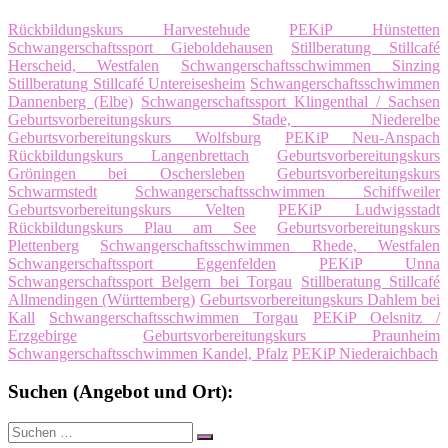
Rückbildungskurs Harvestehude
PEKiP Hünstetten
Schwangerschaftssport Gieboldehausen
Stillberatung Stillcafé
Herscheid, Westfalen
Schwangerschaftsschwimmen Sinzing
Stillberatung Stillcafé Untereisesheim
Schwangerschaftsschwimmen
Dannenberg (Elbe)
Schwangerschaftssport Klingenthal / Sachsen
Geburtsvorbereitungskurs Stade, Niederelbe
Geburtsvorbereitungskurs Wolfsburg
PEKiP Neu-Anspach
Rückbildungskurs Langenbrettach
Geburtsvorbereitungskurs
Gröningen bei Oschersleben
Geburtsvorbereitungskurs
Schwarmstedt
Schwangerschaftsschwimmen Schiffweiler
Geburtsvorbereitungskurs Velten
PEKiP Ludwigsstadt
Rückbildungskurs Plau am See
Geburtsvorbereitungskurs
Plettenberg
Schwangerschaftsschwimmen Rhede, Westfalen
Schwangerschaftssport Eggenfelden
PEKiP Unna
Schwangerschaftssport Belgern bei Torgau
Stillberatung Stillcafé
Allmendingen (Württemberg)
Geburtsvorbereitungskurs Dahlem bei
Kall
Schwangerschaftsschwimmen Torgau
PEKiP Oelsnitz /
Erzgebirge
Geburtsvorbereitungskurs Praunheim
Schwangerschaftsschwimmen Kandel, Pfalz
PEKiP Niederaichbach
Suchen (Angebot und Ort):
Suche
Suchen
nach: