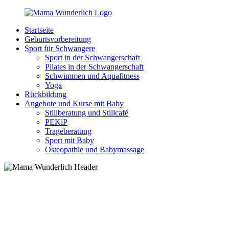
Zurück
zum
Startseite
Inhalt
MamaWunderlich.de
Mutti
Geburtsvorbereitung
sein
Sport für Schwangere
ist
Sport in der Schwangerschaft
wunderbar!
Pilates in der Schwangerschaft
Schwimmen und Aquafitness
Yoga
Rückbildung
Angebote und Kurse mit Baby
Stillberatung und Stillcafé
PEKiP
Trageberatung
Sport mit Baby
Osteopathie und Babymassage