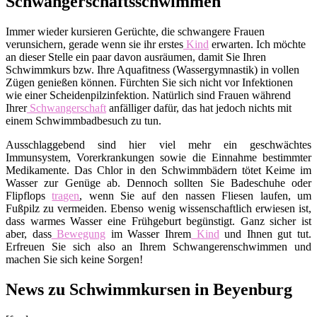
Schwangerschaftsschwimmen
Immer wieder kursieren Gerüchte, die schwangere Frauen
verunsichern, gerade wenn sie ihr erstes
Kind
erwarten. Ich möchte
an dieser Stelle ein paar davon ausräumen, damit Sie Ihren
Schwimmkurs bzw. Ihre Aquafitness (Wassergymnastik) in vollen
Zügen genießen können. Fürchten Sie sich nicht vor Infektionen
wie einer Scheidenpilzinfektion. Natürlich sind Frauen während
Ihrer
Schwangerschaft
anfälliger dafür, das hat jedoch nichts mit
einem Schwimmbadbesuch zu tun.
Ausschlaggebend sind hier viel mehr ein geschwächtes
Immunsystem, Vorerkrankungen sowie die Einnahme bestimmter
Medikamente. Das Chlor in den Schwimmbädern tötet Keime im
Wasser zur Genüge ab. Dennoch sollten Sie Badeschuhe oder
Flipflops
tragen
, wenn Sie auf den nassen Fliesen laufen, um
Fußpilz zu vermeiden. Ebenso wenig wissenschaftlich erwiesen ist,
dass warmes Wasser eine Frühgeburt begünstigt. Ganz sicher ist
aber, dass
Bewegung
im Wasser Ihrem
Kind
und Ihnen gut tut.
Erfreuen Sie sich also an Ihrem Schwangerenschwimmen und
machen Sie sich keine Sorgen!
News zu Schwimmkursen in Beyenburg