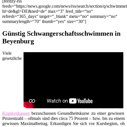
[feedzy-rss
feeds=“https://news.google.com/news/rss/search/section/q/schwim
hl=de&gl=DE&ned=de“ max=“3″ feed_title=“no“
refresh=“365_days“ target=“_blank“ meta=“no“ summary=“no“
summarylength=“70″ thumb=“yes“ size=“30″]
Günstig Schwangerschaftsschwimmen in
Beyenburg
Viele
gesetzliche
Krankenkassen
bezuschussen Gesundheitskurse zu einer gewissen
Prozentzahl – oftmals sind dies circa 75 Prozent – bzw. bis zu einem
gewissen Maximalbetrag. Erkundigen Sie sich vor Kursbeginn, ob