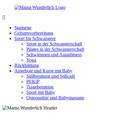
Zurück
zum
Inhalt
MamaWunderlich.de
Mutti
sein
Startseite
ist
Geburtsvorbereitung
wunderbar!
Sport für Schwangere
Sport in der Schwangerschaft
Pilates in der Schwangerschaft
Schwimmen und Aquafitness
Yoga
Rückbildung
Angebote und Kurse mit Baby
Stillberatung und Stillcafé
PEKiP
Trageberatung
Sport mit Baby
Osteopathie und Babymassage