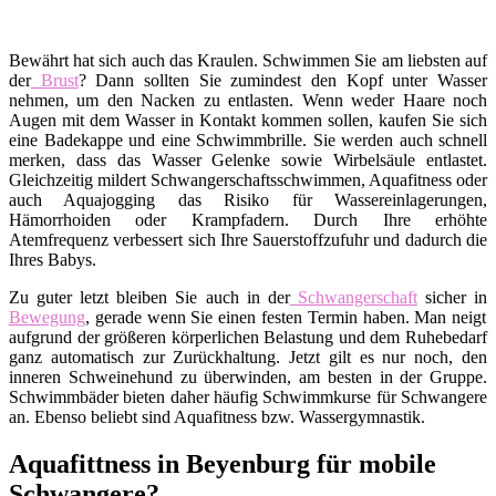
Bewährt hat sich auch das Kraulen. Schwimmen Sie am liebsten auf
der
Brust
? Dann sollten Sie zumindest den Kopf unter Wasser
nehmen, um den Nacken zu entlasten. Wenn weder Haare noch
Augen mit dem Wasser in Kontakt kommen sollen, kaufen Sie sich
eine Badekappe und eine Schwimmbrille. Sie werden auch schnell
merken, dass das Wasser Gelenke sowie Wirbelsäule entlastet.
Gleichzeitig mildert Schwangerschaftsschwimmen, Aquafitness oder
auch Aquajogging das Risiko für Wassereinlagerungen,
Hämorrhoiden oder Krampfadern. Durch Ihre erhöhte
Atemfrequenz verbessert sich Ihre Sauerstoffzufuhr und dadurch die
Ihres Babys.
Zu guter letzt bleiben Sie auch in der
Schwangerschaft
sicher in
Bewegung
, gerade wenn Sie einen festen Termin haben. Man neigt
aufgrund der größeren körperlichen Belastung und dem Ruhebedarf
ganz automatisch zur Zurückhaltung. Jetzt gilt es nur noch, den
inneren Schweinehund zu überwinden, am besten in der Gruppe.
Schwimmbäder bieten daher häufig Schwimmkurse für Schwangere
an. Ebenso beliebt sind Aquafitness bzw. Wassergymnastik.
Aquafittness in Beyenburg für mobile
Schwangere?