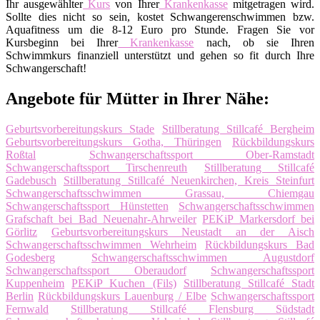
Ihr ausgewählter
Kurs
von Ihrer
Krankenkasse
mitgetragen wird.
Sollte dies nicht so sein, kostet Schwangerenschwimmen bzw.
Aquafitness um die 8-12 Euro pro Stunde. Fragen Sie vor
Kursbeginn bei Ihrer
Krankenkasse
nach, ob sie Ihren
Schwimmkurs finanziell unterstützt und gehen so fit durch Ihre
Schwangerschaft!
Angebote für Mütter in Ihrer Nähe:
Geburtsvorbereitungskurs Stade
Stillberatung Stillcafé Bergheim
Geburtsvorbereitungskurs Gotha, Thüringen
Rückbildungskurs
Roßtal
Schwangerschaftssport Ober-Ramstadt
Schwangerschaftssport Tirschenreuth
Stillberatung Stillcafé
Gadebusch
Stillberatung Stillcafé Neuenkirchen, Kreis Steinfurt
Schwangerschaftsschwimmen Grassau, Chiemgau
Schwangerschaftssport Hünstetten
Schwangerschaftsschwimmen
Grafschaft bei Bad Neuenahr-Ahrweiler
PEKiP Markersdorf bei
Görlitz
Geburtsvorbereitungskurs Neustadt an der Aisch
Schwangerschaftsschwimmen Wehrheim
Rückbildungskurs Bad
Godesberg
Schwangerschaftsschwimmen Augustdorf
Schwangerschaftssport Oberaudorf
Schwangerschaftssport
Kuppenheim
PEKiP Kuchen (Fils)
Stillberatung Stillcafé Stadt
Berlin
Rückbildungskurs Lauenburg / Elbe
Schwangerschaftssport
Fernwald
Stillberatung Stillcafé Flensburg Südstadt