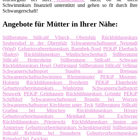
Schwimmkurs finanziell unterstützt und gehen so fit durch Ihre
Schwangerschaft!
Angebote für Mütter in Ihrer Nähe:
Stillberatung Stillcafé Vilseck, Oberpfalz
Rückbildungskurs
Seubersdorf in der Oberpfalz
Schwangerschaftssport Neustadt
(Wied)
Geburtsvorbereitungskurs Barmbek-Nord
PEKiP Eberbach
(Baden)
Rückbildungskurs Windischeschenbach
Stillberatung
Stillcafé Heitersheim
Stillberatung Stillcafé Schwaan
Rückbildungskurs Hesel, Ostfriesland
Stillberatung Stillcafé Vellmar
Schwangerschaftssport Staufen im Breisgau
Schwangerschaftsschwimmen Rheinmünster
PEKiP Moorsee,
Holstein
Rückbildungskurs Ilvesheim
PEKiP Elsterheide
Geburtsvorbereitungskurs Winhöring
Schwangerschaftssport
Neuwerk
PEKiP Gelnhausen
Rückbildungskurs Grömitz
PEKiP
Schiffdorf
Schwangerschaftssport Brandis bei Wurzen
Schwangerschaftssport Kirchheim unter Teck
Stillberatung Stillcafé
Grafing bei München
Rückbildungskurs Höxter
Geburtsvorbereitungskurs Meinhard bei Eschwege
Rückbildungskurs Priestewitz
Rückbildungskurs Inning am
Ammersee
Geburtsvorbereitungskurs Schenklengsfeld
Stillberatung
Stillcafé Rehfelde bei Strausberg
Geburtsvorbereitungskurs
Reinsdorf bei Zwickau