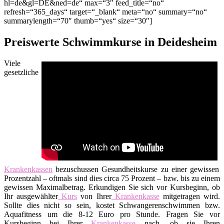
hl=de&gl=DE&ned=de“ max=“3″ feed_title=“no“
refresh=“365_days“ target=“_blank“ meta=“no“ summary=“no“
summarylength=“70″ thumb=“yes“ size=“30″]
Preiswerte Schwimmkurse in Deidesheim
Viele
gesetzliche
Krankenkassen
bezuschussen Gesundheitskurse zu einer gewissen
Prozentzahl – oftmals sind dies circa 75 Prozent – bzw. bis zu einem
gewissen Maximalbetrag. Erkundigen Sie sich vor Kursbeginn, ob
Ihr ausgewählter
Kurs
von Ihrer
Krankenkasse
mitgetragen wird.
Sollte dies nicht so sein, kostet Schwangerenschwimmen bzw.
Aquafitness um die 8-12 Euro pro Stunde. Fragen Sie vor
Kursbeginn bei Ihrer
Krankenkasse
nach, ob sie Ihren