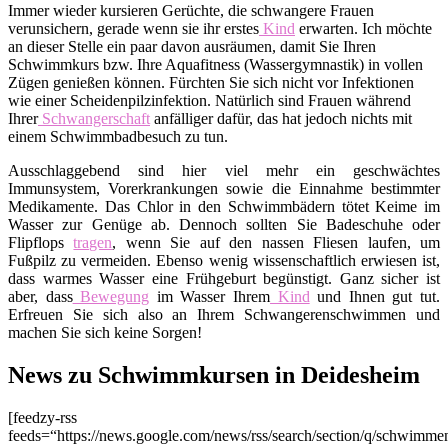
Immer wieder kursieren Gerüchte, die schwangere Frauen
verunsichern, gerade wenn sie ihr erstes
Kind
erwarten. Ich möchte
an dieser Stelle ein paar davon ausräumen, damit Sie Ihren
Schwimmkurs bzw. Ihre Aquafitness (Wassergymnastik) in vollen
Zügen genießen können. Fürchten Sie sich nicht vor Infektionen
wie einer Scheidenpilzinfektion. Natürlich sind Frauen während
Ihrer
Schwangerschaft
anfälliger dafür, das hat jedoch nichts mit
einem Schwimmbadbesuch zu tun.
Ausschlaggebend sind hier viel mehr ein geschwächtes
Immunsystem, Vorerkrankungen sowie die Einnahme bestimmter
Medikamente. Das Chlor in den Schwimmbädern tötet Keime im
Wasser zur Genüge ab. Dennoch sollten Sie Badeschuhe oder
Flipflops
tragen
, wenn Sie auf den nassen Fliesen laufen, um
Fußpilz zu vermeiden. Ebenso wenig wissenschaftlich erwiesen ist,
dass warmes Wasser eine Frühgeburt begünstigt. Ganz sicher ist
aber, dass
Bewegung
im Wasser Ihrem
Kind
und Ihnen gut tut.
Erfreuen Sie sich also an Ihrem Schwangerenschwimmen und
machen Sie sich keine Sorgen!
News zu Schwimmkursen in Deidesheim
[feedzy-rss
feeds=“https://news.google.com/news/rss/search/section/q/schwim