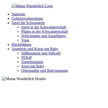
Zurück
zum
Startseite
Inhalt
MamaWunderlich.de
Mutti
Geburtsvorbereitung
sein
Sport für Schwangere
ist
Sport in der Schwangerschaft
wunderbar!
Pilates in der Schwangerschaft
Schwimmen und Aquafitness
Yoga
Rückbildung
Angebote und Kurse mit Baby
Stillberatung und Stillcafé
PEKiP
Trageberatung
Sport mit Baby
Osteopathie und Babymassage