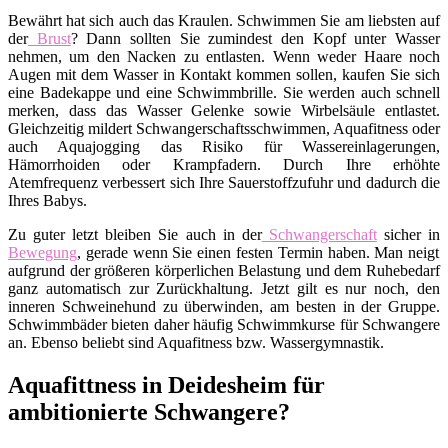
Bewährt hat sich auch das Kraulen. Schwimmen Sie am liebsten auf
der
Brust
? Dann sollten Sie zumindest den Kopf unter Wasser
nehmen, um den Nacken zu entlasten. Wenn weder Haare noch
Augen mit dem Wasser in Kontakt kommen sollen, kaufen Sie sich
eine Badekappe und eine Schwimmbrille. Sie werden auch schnell
merken, dass das Wasser Gelenke sowie Wirbelsäule entlastet.
Gleichzeitig mildert Schwangerschaftsschwimmen, Aquafitness oder
auch Aquajogging das Risiko für Wassereinlagerungen,
Hämorrhoiden oder Krampfadern. Durch Ihre erhöhte
Atemfrequenz verbessert sich Ihre Sauerstoffzufuhr und dadurch die
Ihres Babys.
Zu guter letzt bleiben Sie auch in der
Schwangerschaft
sicher in
Bewegung
, gerade wenn Sie einen festen Termin haben. Man neigt
aufgrund der größeren körperlichen Belastung und dem Ruhebedarf
ganz automatisch zur Zurückhaltung. Jetzt gilt es nur noch, den
inneren Schweinehund zu überwinden, am besten in der Gruppe.
Schwimmbäder bieten daher häufig Schwimmkurse für Schwangere
an. Ebenso beliebt sind Aquafitness bzw. Wassergymnastik.
Aquafittness in Deidesheim für
ambitionierte Schwangere?